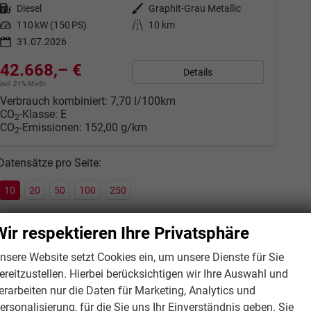
Kraftstoff
Diesel
Außenfarbe
Graphit-Grau Metallic
Leistung
110 kW (150 PS)
Kilometerstand
10 km
31.07.2026
42.668,– €
Details
incl. 21% MwSt.
Verbrauch kombiniert:
7,70 l/100km
CO
-Klasse:
E
2
CO
-Emissionen:
152,00 g/km
2
Datensätze pro Seite:
10
20
50
100
250
Wir respektieren Ihre Privatsphäre
nsere Website setzt Cookies ein, um unsere Dienste für Sie
ereitzustellen. Hierbei berücksichtigen wir Ihre Auswahl und
erarbeiten nur die Daten für Marketing, Analytics und
ersonalisierung, für die Sie uns Ihr Einverständnis geben. Sie