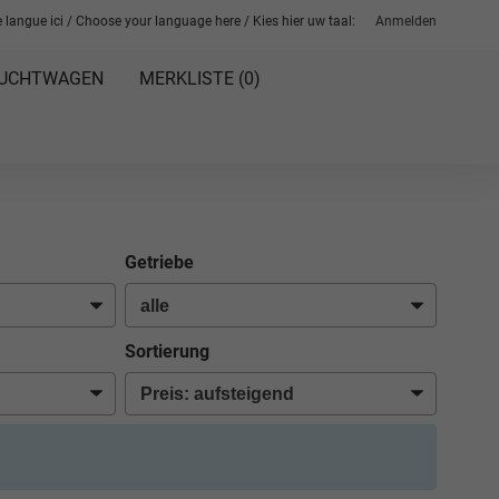
 langue ici / Choose your language here / Kies hier uw taal:
Anmelden
UCHTWAGEN
MERKLISTE (
0
)
Getriebe
Sortierung