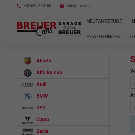
+32 (80) 540100
info@breuer.be
NEUFAHRZEUGE
N
BEWERTUNGEN
G
S
Abarth
Ve
Alfa Romeo
Audi
An
BMW
BYD
Cupra
Dacia