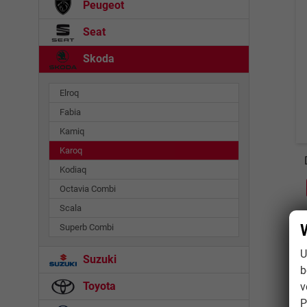
Peugeot
Seat
Skoda
Elroq
Fabia
Kamiq
Karoq
Kodiaq
Octavia Combi
Scala
Superb Combi
U
Suzuki
b
Toyota
v
P