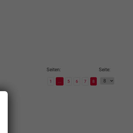
Seiten:
Seite:
1
...
5
6
7
8