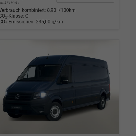
incl. 21% MwSt.
Verbrauch kombiniert:
8,90 l/100km
CO
-Klasse:
G
2
CO
-Emissionen:
235,00 g/km
2