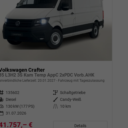
Volkswagen Crafter
35 L3H2 3S Kam Temp AppC 2xPDC Vorb.AHK
unverbindliche Lieferzeit:
20.01.2027
Fahrzeug mit Tageszulassung
Fahrzeugnr.
135602
Getriebe
Schaltgetriebe
Kraftstoff
Diesel
Außenfarbe
Candy-Weiß
Leistung
130 kW (177 PS)
Kilometerstand
10 km
31.07.2026
41.757,– €
Details