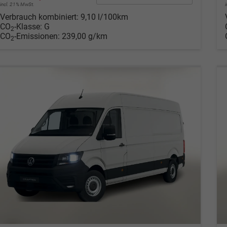
incl. 21% MwSt.
Verbrauch kombiniert:
9,10 l/100km
CO
-Klasse:
G
2
CO
-Emissionen:
239,00 g/km
2