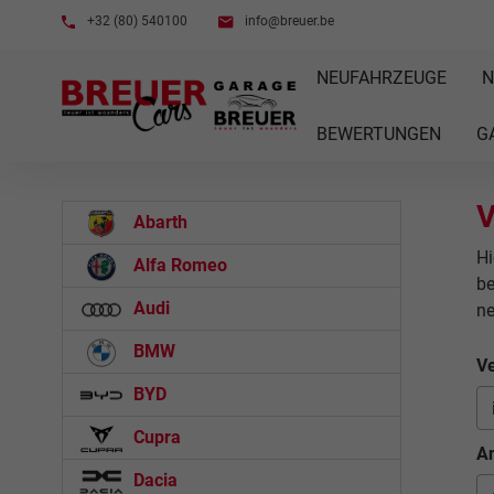
+32 (80) 540100
info@breuer.be
NEUFAHRZEUGE
N
BEWERTUNGEN
G
V
Abarth
Hi
Alfa Romeo
be
Audi
n
BMW
Ve
BYD
Cupra
An
Dacia