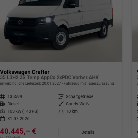
Volkswagen Crafter
35 L3H2 3S Temp AppCo 2xPDC Vorber.AHK
unverbindliche Lieferzeit:
20.01.2027
Fahrzeug mit Tageszulassung
Fahrzeugnr.
135599
Getriebe
Schaltgetriebe
Kraftstoff
Diesel
Außenfarbe
Candy-Weiß
Leistung
103 kW (140 PS)
Kilometerstand
10 km
31.07.2026
40.445,– €
Details
incl. 21% MwSt.