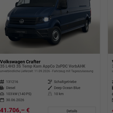
Volkswagen Crafter
35 L4H3 3S Temp Kam AppCo 2xPDC VorbAHK
unverbindliche Lieferzeit:
11.09.2026
Fahrzeug mit Tageszulassung
Fahrzeugnr.
131216
Getriebe
Schaltgetriebe
Kraftstoff
Diesel
Außenfarbe
Deep Ocean Blue
Leistung
103 kW (140 PS)
Kilometerstand
10 km
30.06.2026
41.706,– €
Details