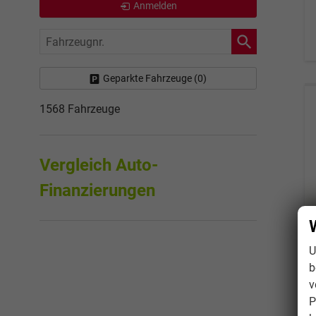
Anmelden
Fahrzeugnr.
Geparkte Fahrzeuge (
0
)
1568 Fahrzeuge
Vergleich Auto-
Finanzierungen
U
b
v
P