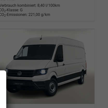
Verbrauch kombiniert:
8,40 l/100km
CO
-Klasse:
G
2
CO
-Emissionen:
221,00 g/km
2