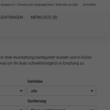
 langue ici / Choose your language here / Kies hier uw taal:
Anmelden
UCHTWAGEN
MERKLISTE (
0
)
 in ihrer Ausstattung konfiguriert wurden und in Kürze
sonal um Ihr Auto schnellstmöglich in Empfang zu
Getriebe
Sortierung