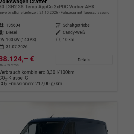
Volkswagen Crafter
30 L3H2 3S Temp AppCo 2xPDC Vorber.AHK
unverbindliche Lieferzeit:
21.10.2026
Fahrzeug mit Tageszulassung
Fahrzeugnr.
135604
Getriebe
Schaltgetriebe
Kraftstoff
Diesel
Außenfarbe
Candy-Weiß
Leistung
103 kW (140 PS)
Kilometerstand
10 km
31.07.2026
38.124,– €
Details
incl. 21% MwSt.
Verbrauch kombiniert:
8,30 l/100km
CO
-Klasse:
G
2
CO
-Emissionen:
217,00 g/km
2