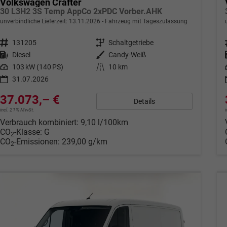
Volkswagen Crafter
30 L3H2 3S Temp AppCo 2xPDC Vorber.AHK
unverbindliche Lieferzeit:
13.11.2026
Fahrzeug mit Tageszulassung
Fahrzeugnr.
131205
Getriebe
Schaltgetriebe
Kraftstoff
Diesel
Außenfarbe
Candy-Weiß
Leistung
103 kW (140 PS)
Kilometerstand
10 km
31.07.2026
37.073,– €
Details
incl. 21% MwSt.
Verbrauch kombiniert:
9,10 l/100km
CO
-Klasse:
G
2
CO
-Emissionen:
239,00 g/km
2