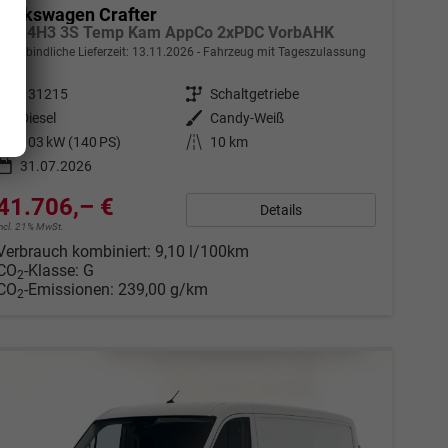
Volkswagen Crafter
35 L4H3 3S Temp Kam AppCo 2xPDC VorbAHK
unverbindliche Lieferzeit:
13.11.2026
Fahrzeug mit Tageszulassung
Fahrzeugnr.
131215
Getriebe
Schaltgetriebe
Kraftstoff
Diesel
Außenfarbe
Candy-Weiß
Leistung
103 kW (140 PS)
Kilometerstand
10 km
31.07.2026
41.706,– €
Details
incl. 21% MwSt.
Verbrauch kombiniert:
9,10 l/100km
CO
-Klasse:
G
2
CO
-Emissionen:
239,00 g/km
2