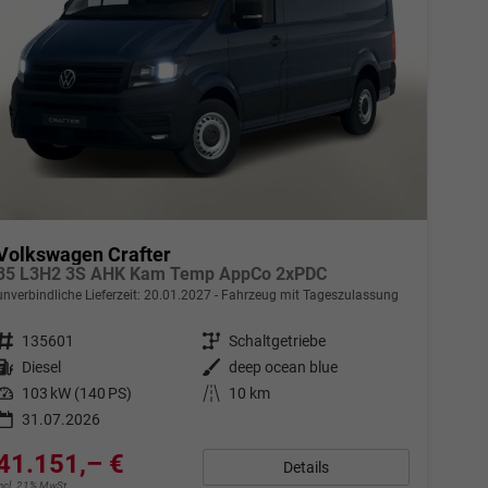
Volkswagen Crafter
35 L3H2 3S AHK Kam Temp AppCo 2xPDC
unverbindliche Lieferzeit:
20.01.2027
Fahrzeug mit Tageszulassung
Fahrzeugnr.
135601
Getriebe
Schaltgetriebe
Kraftstoff
Diesel
Außenfarbe
deep ocean blue
Leistung
103 kW (140 PS)
Kilometerstand
10 km
31.07.2026
41.151,– €
Details
incl. 21% MwSt.