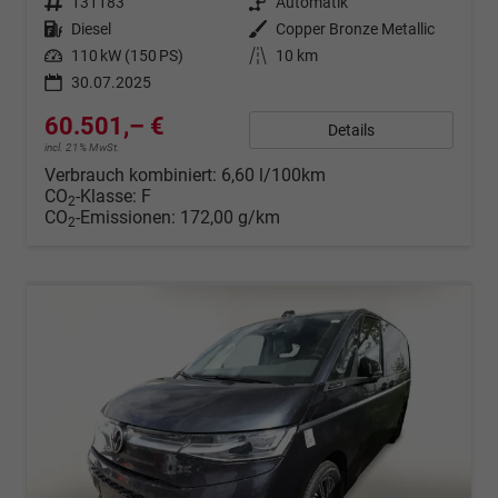
Fahrzeugnr.
131183
Getriebe
Automatik
Kraftstoff
Diesel
Außenfarbe
Copper Bronze Metallic
Leistung
110 kW (150 PS)
Kilometerstand
10 km
30.07.2025
60.501,– €
Details
incl. 21% MwSt.
Verbrauch kombiniert:
6,60 l/100km
CO
-Klasse:
F
2
CO
-Emissionen:
172,00 g/km
2