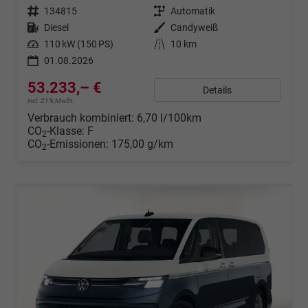
Fahrzeugnr.
134815
Getriebe
Automatik
Kraftstoff
Diesel
Außenfarbe
Candyweiß
Leistung
110 kW (150 PS)
Kilometerstand
10 km
01.08.2026
53.233,– €
Details
incl. 21% MwSt.
Verbrauch kombiniert:
6,70 l/100km
CO
-Klasse:
F
2
CO
-Emissionen:
175,00 g/km
2