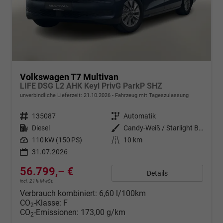
Volkswagen T7 Multivan
LIFE DSG L2 AHK Keyl PrivG ParkP SHZ
unverbindliche Lieferzeit:
21.10.2026
Fahrzeug mit Tageszulassung
Fahrzeugnr.
135087
Getriebe
Automatik
Kraftstoff
Diesel
Außenfarbe
Candy-Weiß / Starlight Blue Meta
Leistung
110 kW (150 PS)
Kilometerstand
10 km
31.07.2026
56.799,– €
Details
incl. 21% MwSt.
Verbrauch kombiniert:
6,60 l/100km
CO
-Klasse:
F
2
CO
-Emissionen:
173,00 g/km
2