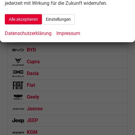
Abarth
jederzeit mit Wirkung für die Zukunft widerrufen.
Alfa Romeo
Alle akzeptieren
Einstellungen
Audi
Datenschutzerklärung
Impressum
BMW
BYD
Cupra
Dacia
Fiat
Geely
Jaecoo
JEEP
KGM