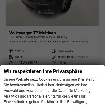
Volkswagen T7 Multivan
L2 Style Tisch Matrix Nav eHK Keyl
unverbindliche Lieferzeit:
3 Wochen
Fahrzeug mit Tageszulassung
Fahrzeugnr.
136526
Getriebe
Automatik
Kraftstoff
Diesel
Außenfarbe
starlight blue metallic
Leistung
110 kW (150 PS)
Kilometerstand
10 km
20.04.2026
Wir respektieren Ihre Privatsphäre
61.517,– €
Details
Unsere Website setzt Cookies ein, um unsere Dienste für
incl. 21% MwSt.
Sie bereitzustellen. Hierbei berücksichtigen wir Ihre
Verbrauch kombiniert:
6,60 l/100km
Auswahl und verarbeiten nur die Daten für Marketing,
CO
-Klasse:
F
2
Analytics und Personalisierung, für die Sie uns Ihr
CO
-Emissionen:
173,00 g/km
2
Einverständnis geben. Sie können Ihre Einwilligung