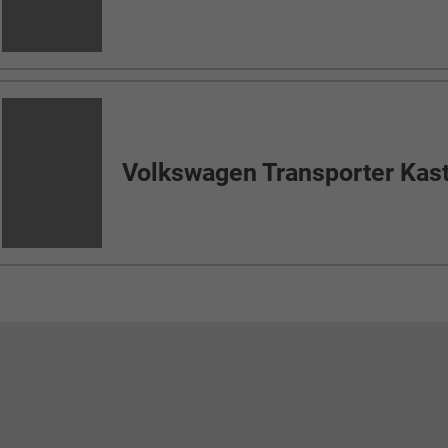
Dienstag bis Freitag:
8h00-12h00 12h30-17h00
Samstag:
8h00-12h00 Termin
Werte Besucher
chwankender Marktpreise wird unsere Fahrzeugpalette ständig
rschiedene Typen oder Marken kurzfristig aus unserem Angebot 
ert Ihnen bestmögliche Preise und immer ein aktuelles Angebot 
nen wir kurzfristig auf Angebote verschiedener Länder und Herste
Wir bitten dies zu berücksichtigen.