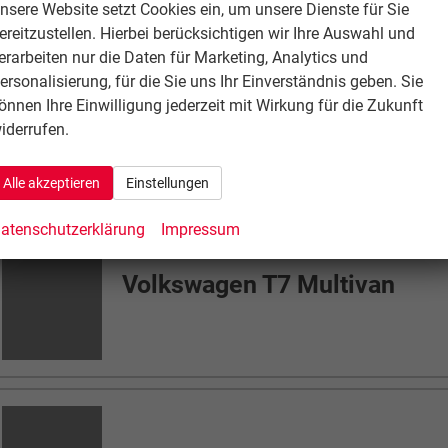
nsere Website setzt Cookies ein, um unsere Dienste für Sie
ereitzustellen. Hierbei berücksichtigen wir Ihre Auswahl und
erarbeiten nur die Daten für Marketing, Analytics und
Volkswagen T7 Multivan
ersonalisierung, für die Sie uns Ihr Einverständnis geben. Sie
önnen Ihre Einwilligung jederzeit mit Wirkung für die Zukunft
iderrufen.
Alle akzeptieren
Einstellungen
Volkswagen Taigo
atenschutzerklärung
Impressum
Volkswagen Tayron
Volkswagen Tiguan