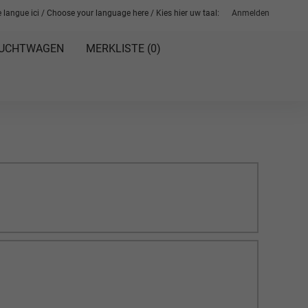
 langue ici / Choose your language here / Kies hier uw taal:
Anmelden
UCHTWAGEN
MERKLISTE (
0
)