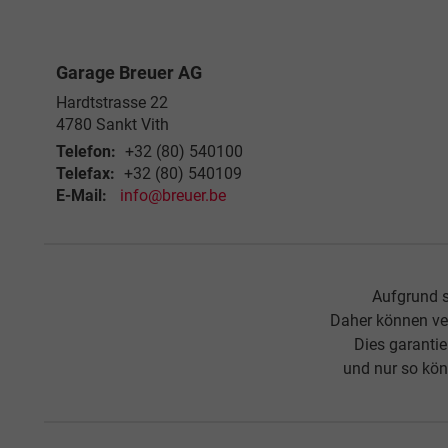
Impressum
AGB
Datenschutz
Widerrufsbelehrung
Übe
Weitere Informationen zum offiziellen Kraftstoffverbrauch und zu den offizi
spezifischen CO
-Emissionen und den offiziellen Stromverbrauch neuer PKW
2
© 2026
Garage Breuer AG
,
Hardtstrasse 22
,
4780
Sankt Vith,
+32 (80)