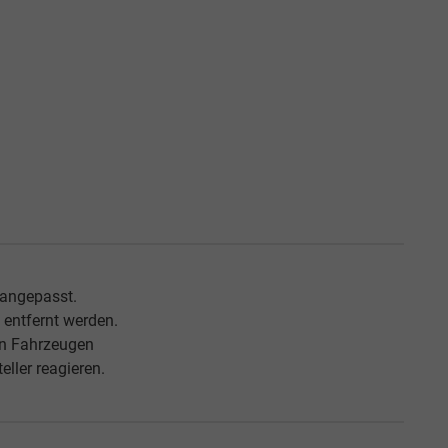
chichte, Historie
dem 'Leitfaden über den offiziellen Kraftstoffverbrauch, die offiziellen
and GmbH' unentgeltlich erhältlich ist unter www.dat.de.
Powered by Autrado