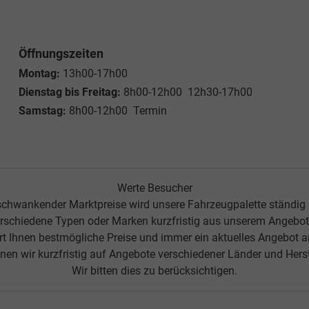
r uns
Team
Nützliche Links
Cookie-Einstellungen
Unternehmen, Ges
ellen spezifischen CO
-Emissionen und gegebenenfalls zum Stromverbrauch neuer PKW können 
2
' entnommen werden, der an allen Verkaufsstellen und bei der 'Deutschen Automobil Treuh
 540100