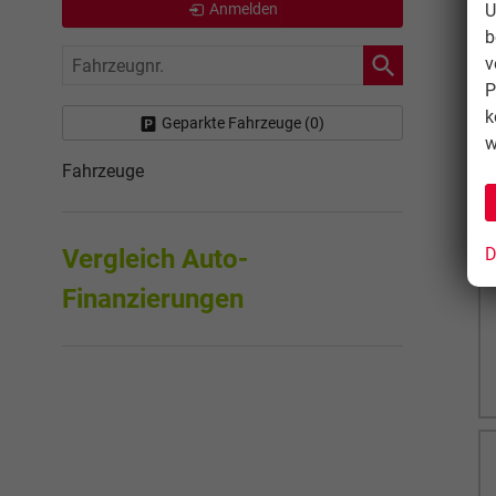
Anmelden
U
b
Fahrzeugnr.
v
P
k
Geparkte Fahrzeuge (
0
)
w
Fahrzeuge
Vergleich Auto-
D
Finanzierungen