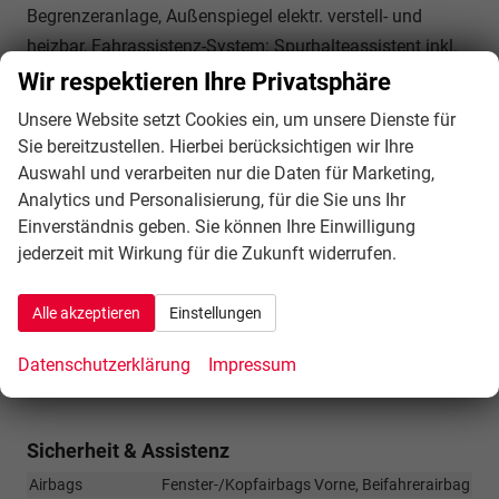
Begrenzeranlage, Außenspiegel elektr. verstell- und
heizbar, Fahrassistenz-System: Spurhalteassistent inkl.
Verkehrszeichenerkennung, Rußpartikelfilter
Wir respektieren Ihre Privatsphäre
Innen
Unsere Website setzt Cookies ein, um unsere Dienste für
Sie bereitzustellen. Hierbei berücksichtigen wir Ihre
Fensterheber
elektrisch
Auswahl und verarbeiten nur die Daten für Marketing,
Gepäckraumabtrennung
vorhanden
Analytics und Personalisierung, für die Sie uns Ihr
Klimatisierung
Klimaanlage manuell
Einverständnis geben. Sie können Ihre Einwilligung
Sitze: Lordosenstütze
Fahrer
jederzeit mit Wirkung für die Zukunft widerrufen.
Infotainment & Kommunikation
Alle akzeptieren
Einstellungen
Audioanlage
Radio/MP3-Player, Radio, Schnittstelle USB, Digitalradio DAB
Datenschutzerklärung
Impressum
Telefon
Freisprecheinrichtung, Bluetooth
Sicherheit & Assistenz
Airbags
Fenster-/Kopfairbags Vorne, Beifahrerairbag