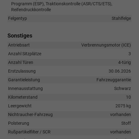
Programm (ESP), Traktionskontrolle (ASR/CTS/ETS),
Reifendruckkontrolle
Felgentyp
Stahlfelge
Sonstiges
Antriebsart
Verbrennungsmotor (ICE)
Anzahl Sitzplätze
3
Anzahl Türen
4-türig
Erstzulassung
30.06.2026
Garantieleistung
Fahrzeuggarantie
Innenausstattung
Schwarz
Kilometerstand
10
Leergewicht
2075 kg
Nichtraucher-Fahrzeug
vorhanden
Polsterung
Stoff
Rußpartikelfilter / SCR
vorhanden