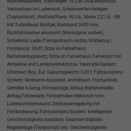
Rückfahrkamera, Stahlfelgen 15 Zoll, USB-Anschluss,
Verzurrösen im Laderaum, Scheinwerfer Halogen
(Tagfahrlicht), Kraftstofftank: 90 Ltr., Motor 2,2 Ltr. - 88
kW Turbodiesel Multijet, Radstand 3450 mm,
Rückfahrwarner akustisch (Warnsignal außen),
Schiebetür Lade-/Fahrgastraum rechts, Sitzbezug /
Polsterung: Stoff, Sitze im Fahrerhaus:
Beifahrerdoppelsitz, Sitze im Fahrerhaus: Fahrersitz mit
Armlehne und Lendenwirbelstütze, Telematik-System
UConnect Box, Zul. Gesamtgewicht 3,00 t, Fahrassistenz-
System: Notbrems-Assistent, Antriebsart: Frontantrieb,
Getriebe 6-Gang, Klimaanlage, Airbag Beifahrerseite,
Airbag Fahrerseite, Fensterheber elektrisch vorn,
Laderaumtrennwand, Zentralverriegelung mit
Fernbedienung, Fahrassistenz-System: Intelligenter
Geschwindigkeits-Assistent, Geschwindigkeits-
Regelanlage (Tempomat) inkl. Geschwindigkeits-