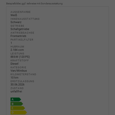
Beispielbilder, ggf. teilweise mit Sonderausstattung
AUSSENFARBE
Weiß
INNENAUSSTATTUNG
Schwarz
GETRIEBE
Schaltgetriebe
ANTRIEBSACHSE
Frontantrieb
PARTIKELFILTER
1
HUBRAUM
2.184 ccm
LEISTUNG
88 kW (120 PS)
KRAFTSTOFF
Diesel
KATEGORIE
Van/Minibus
KILOMETERSTAND
10 km
ERSTZULASSUNG
30.06.2026
ZUSTAND
unfallfrei