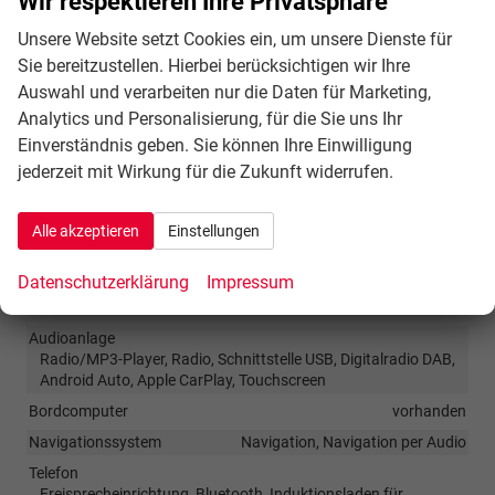
Wir respektieren Ihre Privatsphäre
(60:40), Reifendruck-Kontrollsystem, Rußpartikelfilter
Unsere Website setzt Cookies ein, um unsere Dienste für
Innen
Sie bereitzustellen. Hierbei berücksichtigen wir Ihre
Auswahl und verarbeiten nur die Daten für Marketing,
Armlehnen
Mittelarmlehne
Analytics und Personalisierung, für die Sie uns Ihr
Fensterheber
elektrisch
Einverständnis geben. Sie können Ihre Einwilligung
Klimatisierung
Klimaautomatik
jederzeit mit Wirkung für die Zukunft widerrufen.
Lenkrad
mit Multifunktionen, mit Lenkradheizung, mit Schaltwippen
Alle akzeptieren
Einstellungen
Sitze
Isofix (Kindersitzbefestigung), Sitzheizung
Datenschutzerklärung
Impressum
Infotainment & Kommunikation
Audioanlage
Radio/MP3-Player, Radio, Schnittstelle USB, Digitalradio DAB,
Android Auto, Apple CarPlay, Touchscreen
Bordcomputer
vorhanden
Navigationssystem
Navigation, Navigation per Audio
Telefon
Freisprecheinrichtung, Bluetooth, Induktionsladen für