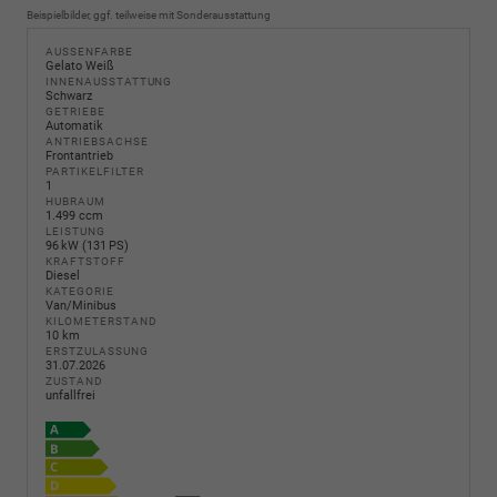
Beispielbilder, ggf. teilweise mit Sonderausstattung
AUSSENFARBE
Gelato Weiß
INNENAUSSTATTUNG
Schwarz
GETRIEBE
Automatik
ANTRIEBSACHSE
Frontantrieb
PARTIKELFILTER
1
HUBRAUM
1.499 ccm
LEISTUNG
96 kW (131 PS)
KRAFTSTOFF
Diesel
KATEGORIE
Van/Minibus
KILOMETERSTAND
10 km
ERSTZULASSUNG
31.07.2026
ZUSTAND
unfallfrei