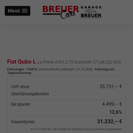
Menü
Fiat Qubo L
La Prima AT8 L2 7S VorbAHK 17"LM LED SHZ
Fahrzeugnr.
:
134410
, unverbindliche Lieferzeit:
21.12.2026
,
Fahrzeug mit
Tageszulassung
35.731,– €
UVP ohne
Überführungskosten
4.499,– €
Sie sparen:
12,6%
31.232,– €
Gesamtpreis
incl. 21% MwSt., den Kosten für Überführung und Zulassungspapieren