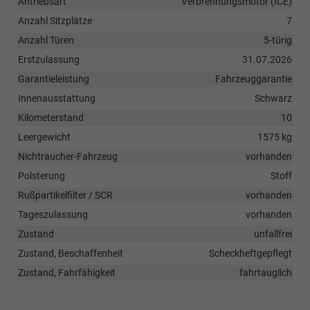
Antriebsart
Verbrennungsmotor (ICE)
Anzahl Sitzplätze
7
Anzahl Türen
5-türig
Erstzulassung
31.07.2026
Garantieleistung
Fahrzeuggarantie
Innenausstattung
Schwarz
Kilometerstand
10
Leergewicht
1575 kg
Nichtraucher-Fahrzeug
vorhanden
Polsterung
Stoff
Rußpartikelfilter / SCR
vorhanden
Tageszulassung
vorhanden
Zustand
unfallfrei
Zustand, Beschaffenheit
Scheckheftgepflegt
Zustand, Fahrfähigkeit
fahrtauglich