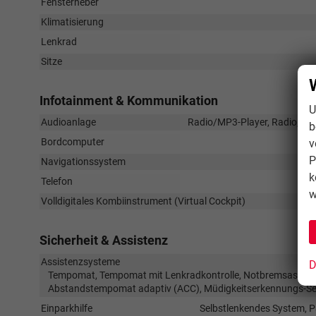
Fensterheber
Klimatisierung
Lenkrad
Sitze
Infotainment & Kommunikation
U
Audioanlage
Radio/MP3-Player, Radio, Schn
b
Bordcomputer
v
P
Navigationssystem
k
Telefon
w
Volldigitales Kombiinstrument (Virtual Cockpit)
Sicherheit & Assistenz
Assistenzsysteme
D
Tempomat, Tempomat mit Lenkradkontrolle, Notbremsassistent
Abstandstempomat adaptiv (ACC), Müdigkeitserkennungs-Sen
Einparkhilfe
Selbstlenkendes System, P