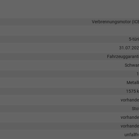
Verbrennungsmotor (IC
5-tür
31.07.20
Fahrzeuggarant
Schwa
1
Metall
1575 
vorhand
Sto
vorhand
vorhand
unfallfr