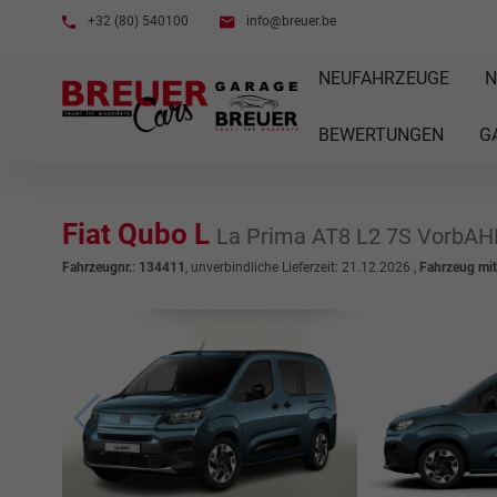
+32 (80) 540100
info@breuer.be
NEUFAHRZEUGE
N
BEWERTUNGEN
G
Fiat Qubo L
La Prima AT8 L2 7S VorbA
Fahrzeugnr.
:
134411
, unverbindliche Lieferzeit:
21.12.2026
,
Fahrzeug mi