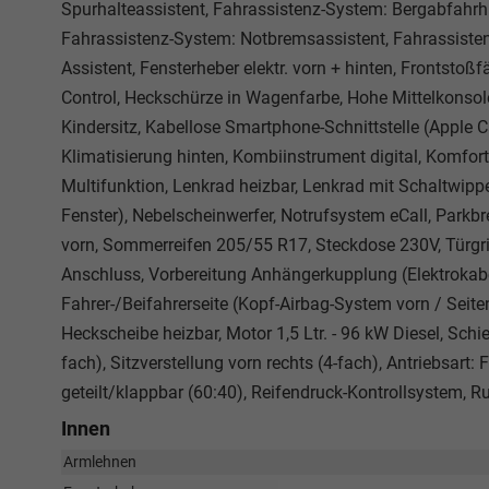
Spurhalteassistent, Fahrassistenz-System: Bergabfahrh
Fahrassistenz-System: Notbremsassistent, Fahrassisten
Assistent, Fensterheber elektr. vorn + hinten, Frontstoß
Control, Heckschürze in Wagenfarbe, Hohe Mittelkonsol
Kindersitz, Kabellose Smartphone-Schnittstelle (Apple 
Klimatisierung hinten, Kombiinstrument digital, Komfort
Multifunktion, Lenkrad heizbar, Lenkrad mit Schaltwip
Fenster), Nebelscheinwerfer, Notrufsystem eCall, Parkb
vorn, Sommerreifen 205/55 R17, Steckdose 230V, Türgri
Anschluss, Vorbereitung Anhängerkupplung (Elektrokab
Fahrer-/Beifahrerseite (Kopf-Airbag-System vorn / Seit
Heckscheibe heizbar, Motor 1,5 Ltr. - 96 kW Diesel, Schieb
fach), Sitzverstellung vorn rechts (4-fach), Antriebsart:
geteilt/klappbar (60:40), Reifendruck-Kontrollsystem, Ruß
Innen
Armlehnen