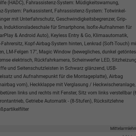
ilfe (HADC), Fahrassistenz-System: Müdigkeitswarnung,
z-System: Parkassistent, Fahrassistenz-System: Totwinkel-
fänger mit Unterfahrschutz, Geschwindigkeitsbegrenzer, Grip-
e, Induktionsladeschale für Smartphone, Isofix-Aufnahmen für
CarPlay & Android Auto), Keyless Entry & Go, Klimaautomatik,
-Fahrersitz, Kopf-Airbag-System hinten, Lenkrad (Soft-Touch) mi
pen, LM-Felgen 17", Magic Window (bewegliches, dunkel getöntes
remse elektrisch, Rückfahrkamera, Scheinwerfer LED, Sitzheizun
ffe und Seitenschutzleisten in Schwarz glänzend, USB-
elsatz und Aufnahmepunkt für die Montageplatte), Airbag
enairbag vorn), Heckklappe mit Verglasung / Heckwischeranlage,
etüren links und rechts mit Fenster, Sitz vorn links verstellbar (
 Frontantrieb, Getriebe Automatik - (8-Stufen), Rücksitzlehne
partikelfilter
Mittelarmleh