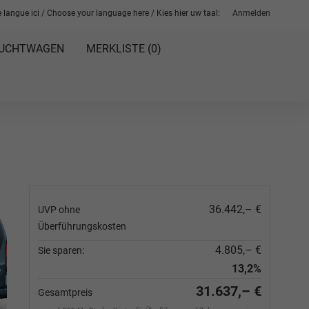
 langue ici / Choose your language here / Kies hier uw taal:
Anmelden
UCHTWAGEN
MERKLISTE (
0
)
36.442,– €
UVP ohne
Überführungskosten
4.805,– €
Sie sparen:
13,2%
31.637,– €
Gesamtpreis