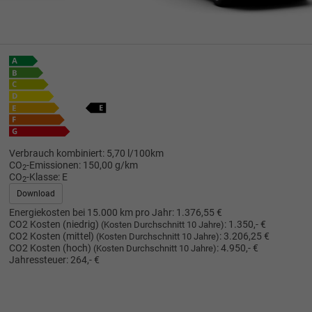
Verbrauch kombiniert:
5,70 l/100km
CO
-Emissionen:
150,00 g/km
2
CO
-Klasse:
E
2
Download
Energiekosten bei 15.000 km pro Jahr:
1.376,55 €
CO2 Kosten (niedrig)
:
1.350,- €
(Kosten Durchschnitt 10 Jahre)
CO2 Kosten (mittel)
:
3.206,25 €
(Kosten Durchschnitt 10 Jahre)
CO2 Kosten (hoch)
:
4.950,- €
(Kosten Durchschnitt 10 Jahre)
Jahressteuer:
264,- €