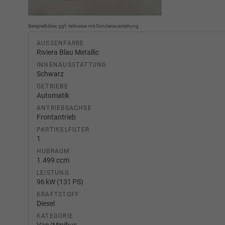
Beispielbilder, ggf. teilweise mit Sonderausstattung
AUSSENFARBE
Riviera Blau Metallic
INNENAUSSTATTUNG
Schwarz
GETRIEBE
Automatik
ANTRIEBSACHSE
Frontantrieb
PARTIKELFILTER
1
HUBRAUM
1.499 ccm
LEISTUNG
96 kW (131 PS)
KRAFTSTOFF
Diesel
KATEGORIE