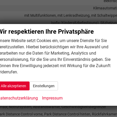
elektris
Klimaautomat
mit Multifunktionen, mit Lenkradheizung, mit Schaltwipp
Isofix (Kindersitzbefestigung), Sitzheizu
Wir respektieren Ihre Privatsphäre
nsere Website setzt Cookies ein, um unsere Dienste für Sie
ittstelle USB, Digitalradio DAB, Android Auto, Apple CarPlay, Touchscre
ereitzustellen. Hierbei berücksichtigen wir Ihre Auswahl und
vorhand
erarbeiten nur die Daten für Marketing, Analytics und
ersonalisierung, für die Sie uns Ihr Einverständnis geben. Sie
Navigation, Navigation per Aud
önnen Ihre Einwilligung jederzeit mit Wirkung für die Zukunft
Freisprecheinrichtung, Bluetooth, Induktionsladen für Smartphon
iderrufen.
vorhand
Alle akzeptieren
Einstellungen
atenschutzerklärung
Impressum
 (City-Safety), Berganfahrassistent, Spurhalteassistent,
sor, Notrufsystem, Abstandswarner, Geschwindigkeitsbegrenzer
ark Distance Control vorne, Park Distance Control hinten, Rückfahrkame