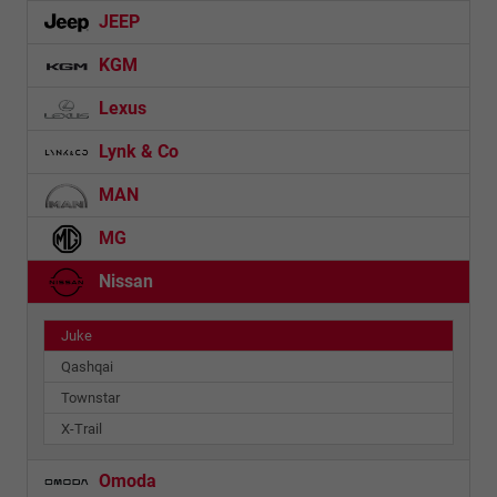
JEEP
KGM
Lexus
Lynk & Co
MAN
MG
Nissan
Juke
Qashqai
Townstar
X-Trail
Omoda