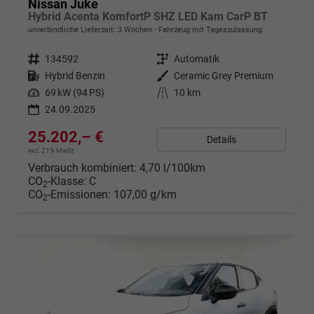
Nissan Juke
Hybrid Acenta KomfortP SHZ LED Kam CarP BT
unverbindliche Lieferzeit:
3 Wochen
Fahrzeug mit Tageszulassung
Fahrzeugnr.
134592
Getriebe
Automatik
Kraftstoff
Hybrid Benzin
Außenfarbe
Ceramic Grey Premium
Leistung
69 kW (94 PS)
Kilometerstand
10 km
24.09.2025
25.202,– €
Details
incl. 21% MwSt.
Verbrauch kombiniert:
4,70 l/100km
CO
-Klasse:
C
2
CO
-Emissionen:
107,00 g/km
2