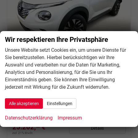
Wir respektieren Ihre Privatsphäre
Unsere Website setzt Cookies ein, um unsere Dienste für
Sie bereitzustellen. Hierbei berücksichtigen wir Ihre
Auswahl und verarbeiten nur die Daten für Marketing,
Nissan Juke
Analytics und Personalisierung, für die Sie uns Ihr
Hybrid Acenta KomfortP SHZ LED Kam CarP BT
Einverständnis geben. Sie können Ihre Einwilligung
unverbindliche Lieferzeit:
3 Wochen
Fahrzeug mit Tageszulassung
jederzeit mit Wirkung für die Zukunft widerrufen.
Fahrzeugnr.
134738
Getriebe
Automatik
Kraftstoff
Hybrid Benzin
Außenfarbe
Pearl White Metallic
Alle akzeptieren
Einstellungen
Leistung
69 kW (94 PS)
Kilometerstand
10 km
23.09.2025
Datenschutzerklärung
Impressum
25.202,– €
Details
incl. 21% MwSt.