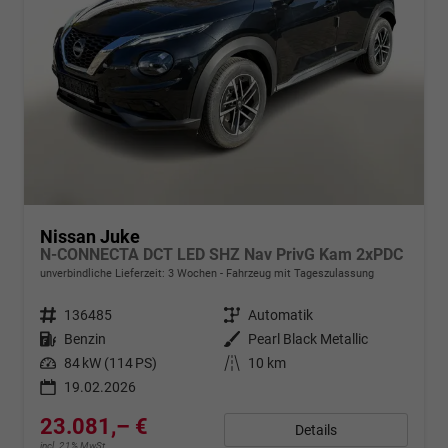
Nissan Juke
N-CONNECTA DCT LED SHZ Nav PrivG Kam 2xPDC
unverbindliche Lieferzeit:
3 Wochen
Fahrzeug mit Tageszulassung
Fahrzeugnr.
136485
Getriebe
Automatik
Kraftstoff
Benzin
Außenfarbe
Pearl Black Metallic
Leistung
84 kW (114 PS)
Kilometerstand
10 km
19.02.2026
23.081,– €
Details
incl. 21% MwSt.