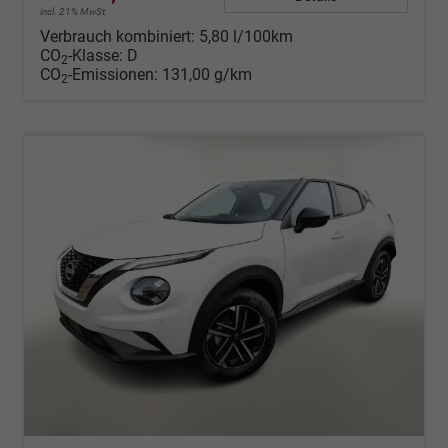
incl. 21% MwSt.
Verbrauch kombiniert:
5,80 l/100km
CO
-Klasse:
D
2
CO
-Emissionen:
131,00 g/km
2