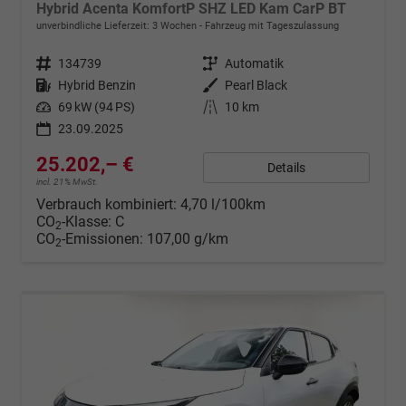
Hybrid Acenta KomfortP SHZ LED Kam CarP BT
unverbindliche Lieferzeit:
3 Wochen
Fahrzeug mit Tageszulassung
Fahrzeugnr.
134739
Getriebe
Automatik
Kraftstoff
Hybrid Benzin
Außenfarbe
Pearl Black
Leistung
69 kW (94 PS)
Kilometerstand
10 km
23.09.2025
25.202,– €
Details
incl. 21% MwSt.
Verbrauch kombiniert:
4,70 l/100km
CO
-Klasse:
C
2
CO
-Emissionen:
107,00 g/km
2