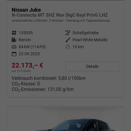
Nissan Juke
N-Connecta MT SHZ Nav DigC Keyl PrivG LHZ
unverbindliche Lieferzeit:
3 Wochen
Fahrzeug mit Tageszulassung
Fahrzeugnr.
135055
Getriebe
Schaltgetriebe
Kraftstoff
Benzin
Außenfarbe
Pearl White Metallic
Leistung
84 kW (114 PS)
Kilometerstand
10 km
23.09.2025
22.173,– €
Details
incl. 21% MwSt.
Verbrauch kombiniert:
5,80 l/100km
CO
-Klasse:
D
2
CO
-Emissionen:
131,00 g/km
2