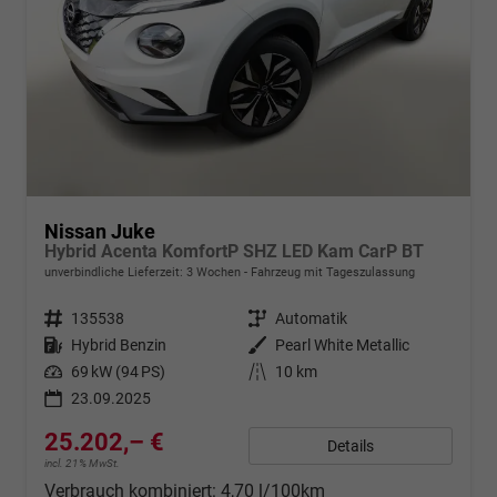
Nissan Juke
Hybrid Acenta KomfortP SHZ LED Kam CarP BT
unverbindliche Lieferzeit:
3 Wochen
Fahrzeug mit Tageszulassung
Fahrzeugnr.
135538
Getriebe
Automatik
Kraftstoff
Hybrid Benzin
Außenfarbe
Pearl White Metallic
Leistung
69 kW (94 PS)
Kilometerstand
10 km
23.09.2025
25.202,– €
Details
incl. 21% MwSt.
Verbrauch kombiniert:
4,70 l/100km