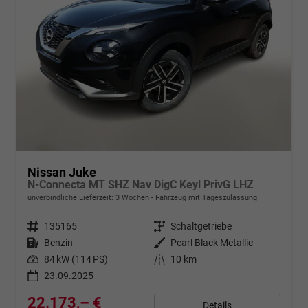
Nissan Juke
N-Connecta MT SHZ Nav DigC Keyl PrivG LHZ
unverbindliche Lieferzeit:
3 Wochen
Fahrzeug mit Tageszulassung
Fahrzeugnr.
135165
Getriebe
Schaltgetriebe
Kraftstoff
Benzin
Außenfarbe
Pearl Black Metallic
Leistung
84 kW (114 PS)
Kilometerstand
10 km
23.09.2025
22.173,– €
Details