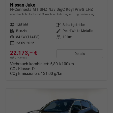
Nissan Juke
N-Connecta MT SHZ Nav DigC Keyl PrivG LHZ
unverbindliche Lieferzeit:
3 Wochen
Fahrzeug mit Tageszulassung
Fahrzeugnr.
135166
Getriebe
Schaltgetriebe
Kraftstoff
Benzin
Außenfarbe
Pearl White Metallic
Leistung
84 kW (114 PS)
Kilometerstand
10 km
23.09.2025
22.173,– €
Details
incl. 21% MwSt.
Verbrauch kombiniert:
5,80 l/100km
CO
-Klasse:
D
2
CO
-Emissionen:
131,00 g/km
2