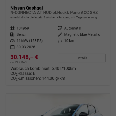
Nissan Qashqai
N-CONNECTA AT HUD el.Heckk Pano ACC SHZ
unverbindliche Lieferzeit:
3 Wochen
Fahrzeug mit Tageszulassung
Fahrzeugnr.
134969
Getriebe
Automatik
Kraftstoff
Benzin
Außenfarbe
Magnetic blue Metallic
Leistung
116 kW (158 PS)
Kilometerstand
10 km
30.03.2026
30.148,– €
Details
incl. 21% MwSt.
Verbrauch kombiniert:
6,40 l/100km
CO
-Klasse:
E
2
CO
-Emissionen:
144,00 g/km
2