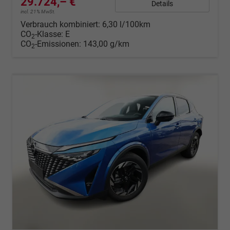
29.724,– €
Details
incl. 21% MwSt.
Verbrauch kombiniert:
6,30 l/100km
CO
-Klasse:
E
2
CO
-Emissionen:
143,00 g/km
2