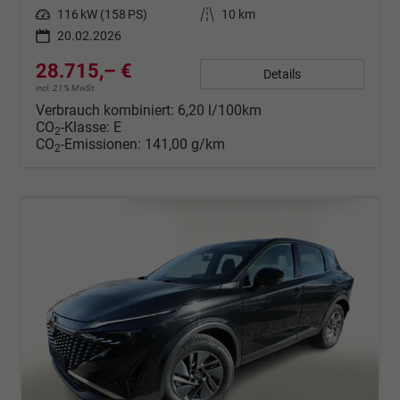
Leistung
116 kW (158 PS)
Kilometerstand
10 km
20.02.2026
28.715,– €
Details
incl. 21% MwSt.
Verbrauch kombiniert:
6,20 l/100km
CO
-Klasse:
E
2
CO
-Emissionen:
141,00 g/km
2