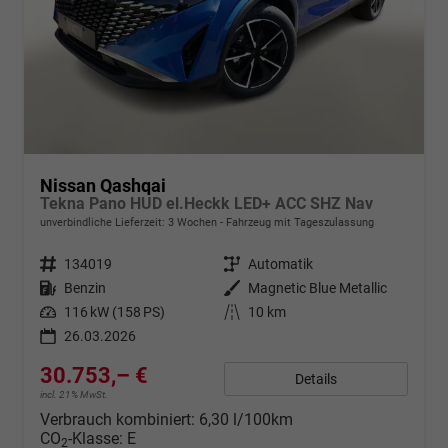
Nissan Qashqai
Tekna Pano HUD el.Heckk LED+ ACC SHZ Nav
unverbindliche Lieferzeit:
3 Wochen
Fahrzeug mit Tageszulassung
Fahrzeugnr.
134019
Getriebe
Automatik
Kraftstoff
Benzin
Außenfarbe
Magnetic Blue Metallic
Leistung
116 kW (158 PS)
Kilometerstand
10 km
26.03.2026
30.753,– €
Details
incl. 21% MwSt.
Verbrauch kombiniert:
6,30 l/100km
CO
-Klasse:
E
2