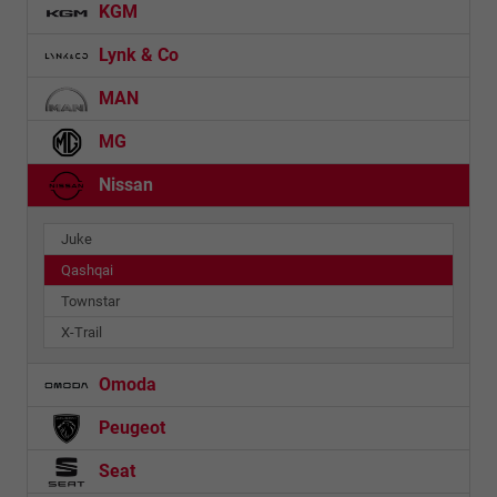
KGM
Lynk & Co
MAN
MG
Nissan
Juke
Qashqai
Townstar
X-Trail
Omoda
Peugeot
Seat