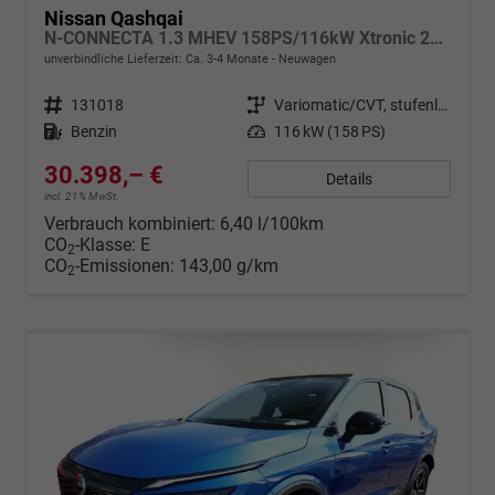
Nissan Qashqai
N-CONNECTA 1.3 MHEV 158PS/116kW Xtronic 2026
unverbindliche Lieferzeit: Ca. 3-4 Monate
Neuwagen
Fahrzeugnr.
131018
Getriebe
Variomatic/CVT, stufenlos
Kraftstoff
Benzin
Leistung
116 kW (158 PS)
30.398,– €
Details
incl. 21% MwSt.
Verbrauch kombiniert:
6,40 l/100km
CO
-Klasse:
E
2
CO
-Emissionen:
143,00 g/km
2