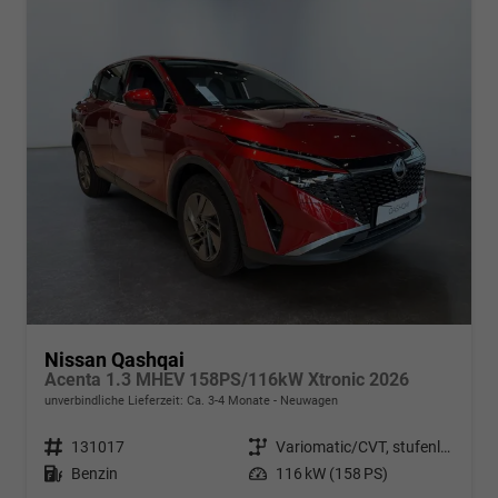
Nissan Qashqai
Acenta 1.3 MHEV 158PS/116kW Xtronic 2026
unverbindliche Lieferzeit: Ca. 3-4 Monate
Neuwagen
Fahrzeugnr.
131017
Getriebe
Variomatic/CVT, stufenlos
Kraftstoff
Benzin
Leistung
116 kW (158 PS)