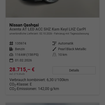
Nissan Qashqai
Acenta AT LED ACC SHZ Kam Keyl LHZ CarPl
unverbindliche Lieferzeit:
02.10.2026
Fahrzeug mit Tageszulassung
Fahrzeugnr.
135974
Getriebe
Automatik
Kraftstoff
Benzin
Außenfarbe
Pearl Black Metallic
Leistung
116 kW (158 PS)
Kilometerstand
10 km
01.02.2026
28.715,– €
Details
incl. 21% MwSt.
Verbrauch kombiniert:
6,30 l/100km
CO
-Klasse:
E
2
CO
-Emissionen:
142,00 g/km
2