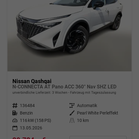
Nissan Qashqai
N-CONNECTA AT Pano ACC 360° Nav SHZ LED
unverbindliche Lieferzeit:
3 Wochen
Fahrzeug mit Tageszulassung
Fahrzeugnr.
136484
Getriebe
Automatik
Kraftstoff
Benzin
Außenfarbe
Pearl White Perleffekt
Leistung
116 kW (158 PS)
Kilometerstand
10 km
13.05.2026