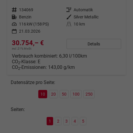
Fahrzeugnr.
134069
Getriebe
Automatik
Kraftstoff
Benzin
Außenfarbe
Silver Metallic
Leistung
116 kW (158 PS)
Kilometerstand
10 km
21.03.2026
30.754,– €
Details
incl. 21% MwSt.
Verbrauch kombiniert:
6,30 l/100km
CO
-Klasse:
E
2
CO
-Emissionen:
143,00 g/km
2
Datensätze pro Seite:
10
20
50
100
250
Seiten:
1
2
3
4
5