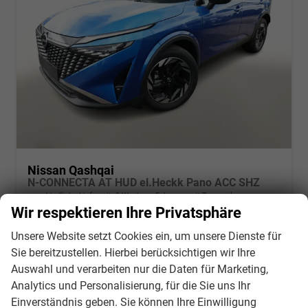
Nissan Qashqai
N-CONNECTA AT HUD el.Heckk Pano ACC SHZ
unverbindliche Lieferzeit:
3 Wochen
Fahrzeug mit Tageszulassung
Wir respektieren Ihre Privatsphäre
Fahrzeugnr.
135577
Getriebe
Automatik
Unsere Website setzt Cookies ein, um unsere Dienste für
Kraftstoff
Benzin
Außenfarbe
Magnetic blue Metallic
Sie bereitzustellen. Hierbei berücksichtigen wir Ihre
Leistung
116 kW (158 PS)
Kilometerstand
10 km
Auswahl und verarbeiten nur die Daten für Marketing,
30.03.2026
Analytics und Personalisierung, für die Sie uns Ihr
30.148,– €
Einverständnis geben. Sie können Ihre Einwilligung
Details