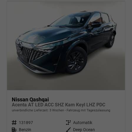
Nissan Qashqai
Acenta AT LED ACC SHZ Kam Keyl LHZ PDC
unverbindliche Lieferzeit:
3 Wochen
Fahrzeug mit Tageszulassung
Fahrzeugnr.
131897
Getriebe
Automatik
Kraftstoff
Benzin
Außenfarbe
Deep Ocean