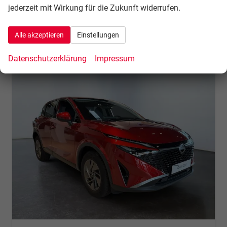
incl. 21% MwSt.
jederzeit mit Wirkung für die Zukunft widerrufen.
Verbrauch kombiniert:
6,40 l/100km
CO
-Klasse:
E
2
Alle akzeptieren
Einstellungen
CO
-Emissionen:
144,00 g/km
2
Datenschutzerklärung
Impressum