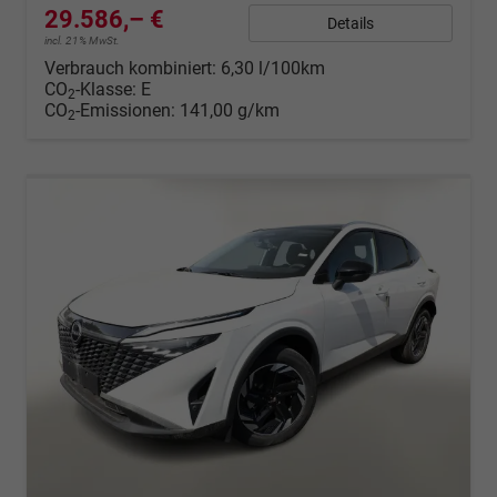
29.586,– €
Details
incl. 21% MwSt.
Verbrauch kombiniert:
6,30 l/100km
CO
-Klasse:
E
2
CO
-Emissionen:
141,00 g/km
2