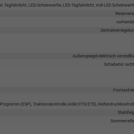
r, Tagfahrlicht, LED-Scheinwerfer, LED-Tagfahrlicht, Voll-LED Scheinwerf
Reserver
vorhand
Zentralverriegelu
Außenspiegel elektrisch verstellb
Schiebetür rech
Frontantri
s-Programm (ESP), Traktionskontrolle (ASR/CTS/ETS), Reifendruckkontrol
Stahlfel
Sommerreif