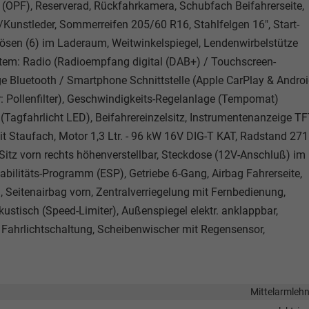
er (OPF), Reserverad, Rückfahrkamera, Schubfach Beifahrerseite,
f/Kunstleder, Sommerreifen 205/60 R16, Stahlfelgen 16", Start-
ösen (6) im Laderaum, Weitwinkelspiegel, Lendenwirbelstütze
system: Radio (Radioempfang digital (DAB+) / Touchscreen-
age Bluetooth / Smartphone Schnittstelle (Apple CarPlay & Andro
r: Pollenfilter), Geschwindigkeits-Regelanlage (Tempomat)
Tagfahrlicht LED), Beifahrereinzelsitz, Instrumentenanzeige TF
 mit Staufach, Motor 1,3 Ltr. - 96 kW 16V DIG-T KAT, Radstand 27
, Sitz vorn rechts höhenverstellbar, Steckdose (12V-Anschluß) im
tabilitäts-Programm (ESP), Getriebe 6-Gang, Airbag Fahrerseite,
g, Seitenairbag vorn, Zentralverriegelung mit Fernbedienung,
stisch (Speed-Limiter), Außenspiegel elektr. anklappbar,
e Fahrlichtschaltung, Scheibenwischer mit Regensensor,
Mittelarmleh