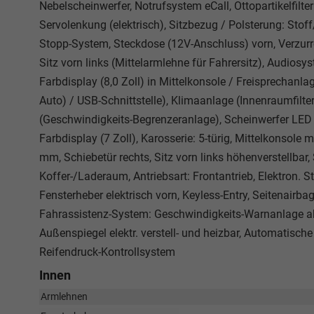
Nebelscheinwerfer, Notrufsystem eCall, Ottopartikelfilt
Servolenkung (elektrisch), Sitzbezug / Polsterung: Stof
Stopp-System, Steckdose (12V-Anschluss) vorn, Verzurr
Sitz vorn links (Mittelarmlehne für Fahrersitz), Audio
Farbdisplay (8,0 Zoll) in Mittelkonsole / Freisprechanl
Auto) / USB-Schnittstelle), Klimaanlage (Innenraumfilte
(Geschwindigkeits-Begrenzeranlage), Scheinwerfer LED (
Farbdisplay (7 Zoll), Karosserie: 5-türig, Mittelkonsole
mm, Schiebetür rechts, Sitz vorn links höhenverstellbar
Koffer-/Laderaum, Antriebsart: Frontantrieb, Elektron. S
Fensterheber elektrisch vorn, Keyless-Entry, Seitenairba
Fahrassistenz-System: Geschwindigkeits-Warnanlage aku
Außenspiegel elektr. verstell- und heizbar, Automatisch
Reifendruck-Kontrollsystem
Innen
Armlehnen