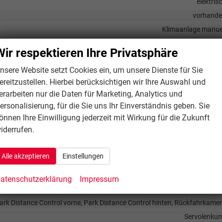
elektris
vorhand
Klimaanlage manue
Fahr
Wir respektieren Ihre Privatsphäre
nsere Website setzt Cookies ein, um unsere Dienste für Sie
ereitzustellen. Hierbei berücksichtigen wir Ihre Auswahl und
ittstelle USB, Digitalradio DAB, Android Auto, Apple CarPlay, Touchscre
erarbeiten nur die Daten für Marketing, Analytics und
vorhand
ersonalisierung, für die Sie uns Ihr Einverständnis geben. Sie
Freisprecheinrichtung, Bluetoo
önnen Ihre Einwilligung jederzeit mit Wirkung für die Zukunft
vorhand
iderrufen.
Alle akzeptieren
Einstellungen
atenschutzerklärung
Impressum
remsassistent (City-Safety), Spurhalteassistent,
trufsystem, Geschwindigkeitsbegrenzer
ark Distance Control vorne, Park Distance Control hinten, Rückfahrkame
Servolenku