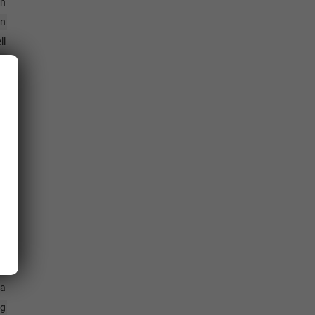
ch
en
ll
er
en
en
th
en
ra
ng