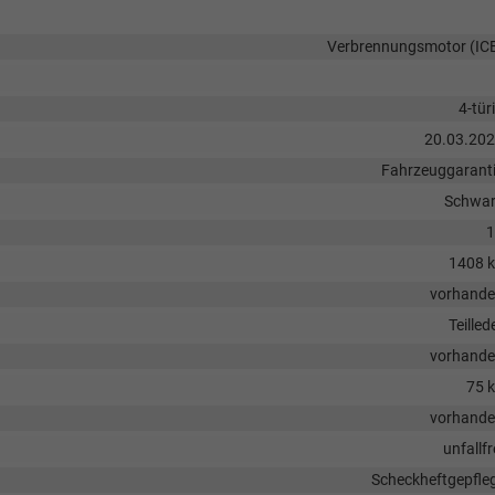
Verbrennungsmotor (IC
4-tür
20.03.20
Fahrzeuggarant
Schwa
1
1408 
vorhand
Teilled
vorhand
75 
vorhand
unfallfr
Scheckheftgepfle