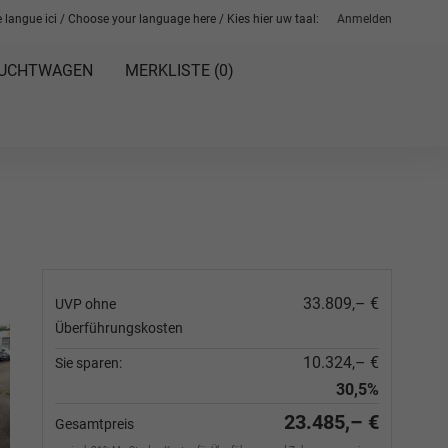
 langue ici / Choose your language here / Kies hier uw taal:
Anmelden
UCHTWAGEN
MERKLISTE (
0
)
33.809,– €
UVP ohne
Überführungskosten
10.324,– €
Sie sparen:
30,5%
23.485,– €
Gesamtpreis