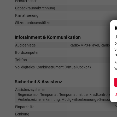
Fensterheber
Gepäckraumabtrennung
Klimatisierung
Sitze: Lordosenstütze
Infotainment & Kommunikation
U
b
Audioanlage
Radio/MP3-Player, Radio, Schn
v
Bordcomputer
P
Telefon
k
Volldigitales Kombiinstrument (Virtual Cockpit)
w
Sicherheit & Assistenz
Assistenzsysteme
D
Regensensor, Tempomat, Tempomat mit Lenkradkontrolle, Notb
Verkehrzeichenerkennung, Müdigkeitserkennungs-Sensor, No
Einparkhilfe
P
Lenkung