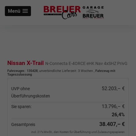
Menü
Nissan X-Trail
N-Connecta E-4ORCE eHK Nav 4xSHZ PrivG
Fahrzeugnr.
:
135428
, unverbindliche Lieferzeit:
3 Wochen
,
Fahrzeug mit
Tageszulassung
52.203,– €
UVP ohne
Überführungskosten
13.796,– €
Sie sparen:
26,4%
38.407,– €
Gesamtpreis
incl. 21% MwSt., den Kosten für Überführung und Zulassungspapieren