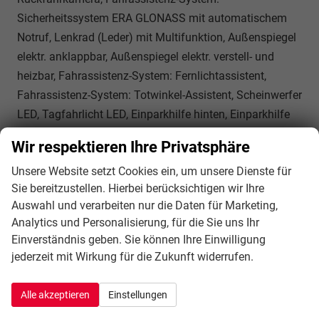
Sicherheitssystem ERA GLONASS mit automatischem
Notruf, Lenkrad (Leder) mit Multifunktion, Außenspiegel
elektr. anklappbar, Außenspiegel elektr. verstell- und
heizbar, Fahrassistenz-System: Fernlichtassistent,
Fahrassistenz-System: Totwinkel-Assistent, Scheinwerfer
LED, Tagfahrlicht LED, Einparkhilfe hinten, Einparkhilfe
vorn, Fahrassistenz-System: aktiver Spurhalteassistent,
Wir respektieren Ihre Privatsphäre
mit korrigierendem Bremseingriff, Fahrassistenz-System:
Unsere Website setzt Cookies ein, um unsere Dienste für
Autonomer Notbrems-Assistent, Fahrassistenz-System:
Sie bereitzustellen. Hierbei berücksichtigen wir Ihre
Müdigkeitserkennungs-Sensor, Fahrassistenz-System:
Auswahl und verarbeiten nur die Daten für Marketing,
Querverkehrs-Assistent Heck (Rear Cross Traffic Alert,
Analytics und Personalisierung, für die Sie uns Ihr
RCTA), Reifendruck-Kontrollsystem
Einverständnis geben. Sie können Ihre Einwilligung
Innen
jederzeit mit Wirkung für die Zukunft widerrufen.
Ambiente-Beleuchtung
vorhanden
Klimatisierung
Klimaautomatik, 3-Zonen-Klimaautomatik
Alle akzeptieren
Einstellungen
Lenkrad
in Leder, mit Multifunktionen, mit Lenkradheizung