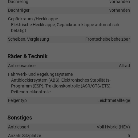
Dachreling
vorhanden
Dachträger
vorhanden
Gepäckraum-/Heckklappe
Elektrische Heckklappe, Gepäckraumklappe automatisch
betätigt
Scheiben, Verglasung
Frontscheibe beheizbar
Räder & Technik
Antriebsachse
Allrad
Fahrwerk- und Regelungssysteme
Antiblockiersystem (ABS), Elektronisches Stabilitäts-
Programm (ESP), Traktionskontrolle (ASR/CTS/ETS),
Reifendruckkontrolle
Felgentyp
Leichtmetallfelge
Sonstiges
Antriebsart
Voll-Hybrid (HEV)
Anzahl Sitzplätze
5