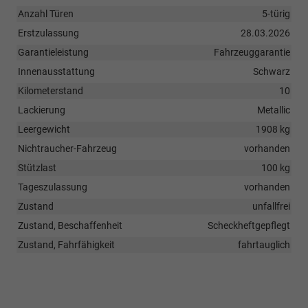
Anzahl Türen
5-türig
Erstzulassung
28.03.2026
Garantieleistung
Fahrzeuggarantie
Innenausstattung
Schwarz
Kilometerstand
10
Lackierung
Metallic
Leergewicht
1908 kg
Nichtraucher-Fahrzeug
vorhanden
Stützlast
100 kg
Tageszulassung
vorhanden
Zustand
unfallfrei
Zustand, Beschaffenheit
Scheckheftgepflegt
Zustand, Fahrfähigkeit
fahrtauglich