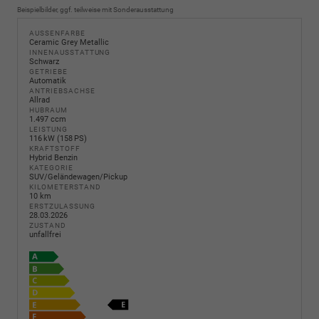
Beispielbilder, ggf. teilweise mit Sonderausstattung
AUSSENFARBE
Ceramic Grey Metallic
INNENAUSSTATTUNG
Schwarz
GETRIEBE
Automatik
ANTRIEBSACHSE
Allrad
HUBRAUM
1.497 ccm
LEISTUNG
116 kW (158 PS)
KRAFTSTOFF
Hybrid Benzin
KATEGORIE
SUV/Geländewagen/Pickup
KILOMETERSTAND
10 km
ERSTZULASSUNG
28.03.2026
ZUSTAND
unfallfrei