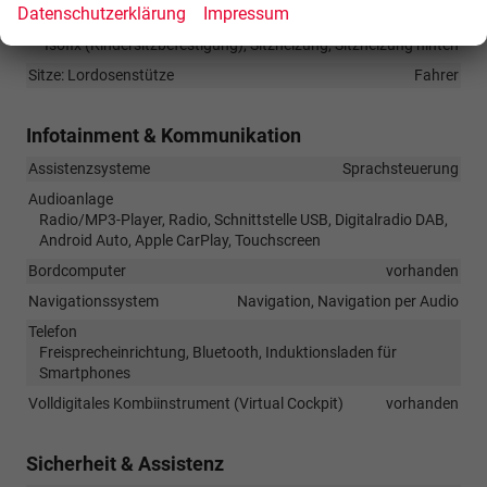
Datenschutzerklärung
Impressum
Sitze
Isofix (Kindersitzbefestigung), Sitzheizung, Sitzheizung hinten
Sitze: Lordosenstütze
Fahrer
Infotainment & Kommunikation
Assistenzsysteme
Sprachsteuerung
Audioanlage
Radio/MP3-Player, Radio, Schnittstelle USB, Digitalradio DAB,
Android Auto, Apple CarPlay, Touchscreen
Bordcomputer
vorhanden
Navigationssystem
Navigation, Navigation per Audio
Telefon
Freisprecheinrichtung, Bluetooth, Induktionsladen für
Smartphones
Volldigitales Kombiinstrument (Virtual Cockpit)
vorhanden
Sicherheit & Assistenz