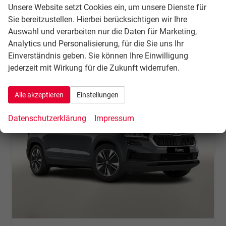
incl. 21% MwSt.
Unsere Website setzt Cookies ein, um unsere Dienste für
Verbrauch kombiniert:
6,10 l/100km
Sie bereitzustellen. Hierbei berücksichtigen wir Ihre
CO
-Klasse:
E
2
Auswahl und verarbeiten nur die Daten für Marketing,
CO
-Emissionen:
138,00 g/km
2
Analytics und Personalisierung, für die Sie uns Ihr
Einverständnis geben. Sie können Ihre Einwilligung
jederzeit mit Wirkung für die Zukunft widerrufen.
Alle akzeptieren
Einstellungen
Datenschutzerklärung
Impressum