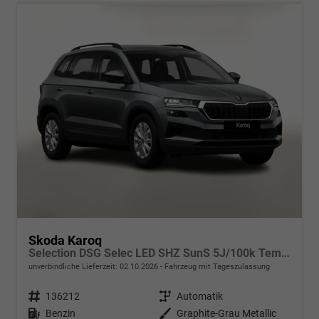
Skoda Karoq
Selection DSG Selec LED SHZ SunS 5J/100k Temp VirtC
unverbindliche Lieferzeit:
02.10.2026
Fahrzeug mit Tageszulassung
Fahrzeugnr.
136212
Getriebe
Automatik
Kraftstoff
Benzin
Außenfarbe
Graphite-Grau Metallic