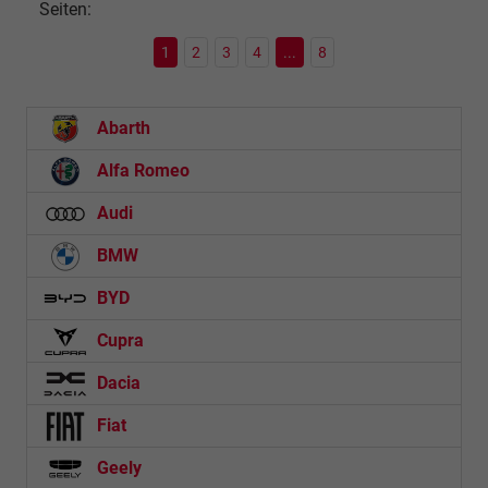
Seiten:
1
2
3
4
...
8
Abarth
Alfa Romeo
Audi
BMW
BYD
Cupra
Dacia
Fiat
Geely