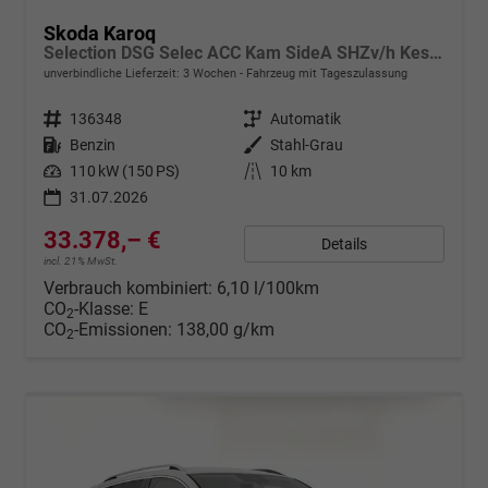
Skoda Karoq
Selection DSG Selec ACC Kam SideA SHZv/h Kessy SunS
unverbindliche Lieferzeit:
3 Wochen
Fahrzeug mit Tageszulassung
Fahrzeugnr.
136348
Getriebe
Automatik
Kraftstoff
Benzin
Außenfarbe
Stahl-Grau
Leistung
110 kW (150 PS)
Kilometerstand
10 km
31.07.2026
33.378,– €
Details
incl. 21% MwSt.
Verbrauch kombiniert:
6,10 l/100km
CO
-Klasse:
E
2
CO
-Emissionen:
138,00 g/km
2