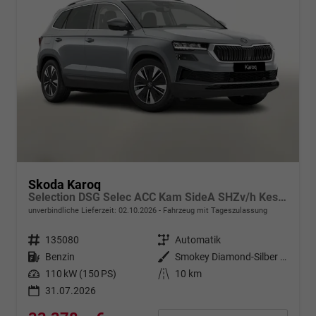
Skoda Karoq
Selection DSG Selec ACC Kam SideA SHZv/h Kessy SunS
unverbindliche Lieferzeit:
02.10.2026
Fahrzeug mit Tageszulassung
Fahrzeugnr.
135080
Getriebe
Automatik
Kraftstoff
Benzin
Außenfarbe
Smokey Diamond-Silber Metallic
Leistung
110 kW (150 PS)
Kilometerstand
10 km
31.07.2026