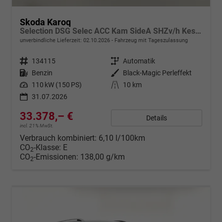
Skoda Karoq
Selection DSG Selec ACC Kam SideA SHZv/h Kessy SunS
unverbindliche Lieferzeit:
02.10.2026
Fahrzeug mit Tageszulassung
Fahrzeugnr.
134115
Getriebe
Automatik
Kraftstoff
Benzin
Außenfarbe
Black-Magic Perleffekt
Leistung
110 kW (150 PS)
Kilometerstand
10 km
31.07.2026
33.378,– €
Details
incl. 21% MwSt.
Verbrauch kombiniert:
6,10 l/100km
CO
-Klasse:
E
2
CO
-Emissionen:
138,00 g/km
2