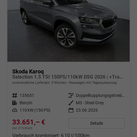
Skoda Karoq
Selection 1.5 TSI 150PS/110kW DSG 2026 | +TravelAssist +RFK & Parksensoren +Var. Gepäckraumboden
unverbindliche Lieferzeit:
3 Wochen
Neuwagen mit Tageszulassung
Fahrzeugnr.
135651
Getriebe
Doppelkupplungsgetriebe (DSG)
Kraftstoff
Benzin
Außenfarbe
M3 - Steel Grey
Leistung
110 kW (150 PS)
23.06.2026
33.651,– €
Details
incl. 21% MwSt.
Verbrauch kombiniert:
6,10 l/100km