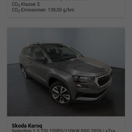
CO
-Klasse:
E
2
CO
-Emissionen:
138,00 g/km
2
Skoda Karoq
Selection 1.5 TSI 150PS/110kW DSG 2026 | +TravelAssist +RFK & Parksensoren +Var. Gepäckraumboden