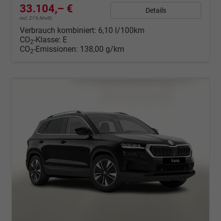
33.104,– €
Details
incl. 21% MwSt.
Verbrauch kombiniert:
6,10 l/100km
CO
-Klasse:
E
2
CO
-Emissionen:
138,00 g/km
2