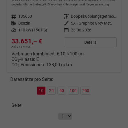
unverbindliche Lieferzeit:
3 Wochen
Neuwagen mit Tageszulassung
Fahrzeugnr.
135653
Getriebe
Doppelkupplungsgetriebe (DSG)
Kraftstoff
Benzin
Außenfarbe
5X - Graphite Grey Met.
Leistung
110 kW (150 PS)
23.06.2026
33.651,– €
Details
incl. 21% MwSt.
Verbrauch kombiniert:
6,10 l/100km
CO
-Klasse:
E
2
CO
-Emissionen:
138,00 g/km
2
Datensätze pro Seite:
10
20
50
100
250
Seite: