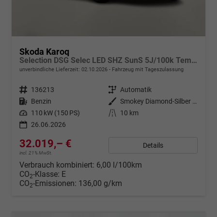
Skoda Karoq
Selection DSG Selec LED SHZ SunS 5J/100k Temp VirtC
unverbindliche Lieferzeit:
02.10.2026
Fahrzeug mit Tageszulassung
Fahrzeugnr.
136213
Getriebe
Automatik
Kraftstoff
Benzin
Außenfarbe
Smokey Diamond-Silber Metallic
Leistung
110 kW (150 PS)
Kilometerstand
10 km
26.06.2026
32.019,– €
Details
incl. 21% MwSt.
Verbrauch kombiniert:
6,00 l/100km
CO
-Klasse:
E
2
CO
-Emissionen:
136,00 g/km
2