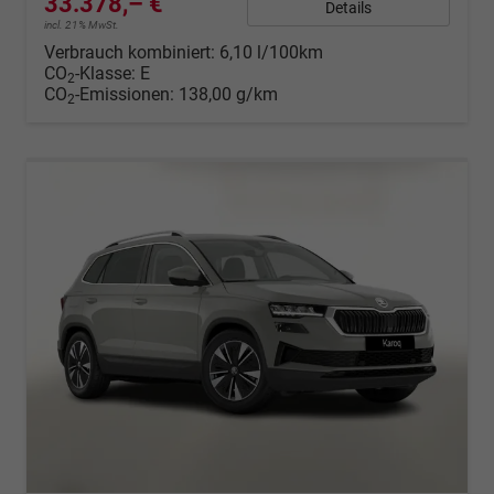
33.378,– €
Details
incl. 21% MwSt.
Verbrauch kombiniert:
6,10 l/100km
CO
-Klasse:
E
2
CO
-Emissionen:
138,00 g/km
2