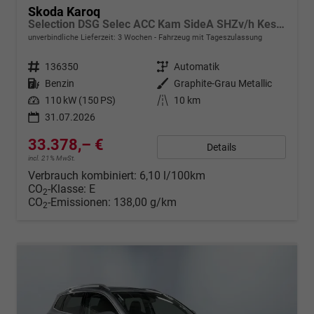
Skoda Karoq
Selection DSG Selec ACC Kam SideA SHZv/h Kessy SunS
unverbindliche Lieferzeit:
3 Wochen
Fahrzeug mit Tageszulassung
Fahrzeugnr.
136350
Getriebe
Automatik
Kraftstoff
Benzin
Außenfarbe
Graphite-Grau Metallic
Leistung
110 kW (150 PS)
Kilometerstand
10 km
31.07.2026
33.378,– €
Details
incl. 21% MwSt.
Verbrauch kombiniert:
6,10 l/100km
CO
-Klasse:
E
2
CO
-Emissionen:
138,00 g/km
2