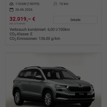
Leistung
110 kW (150 PS)
Kilometerstand
10 km
26.06.2026
32.019,– €
Details
incl. 21% MwSt.
Verbrauch kombiniert:
6,00 l/100km
CO
-Klasse:
E
2
CO
-Emissionen:
136,00 g/km
2