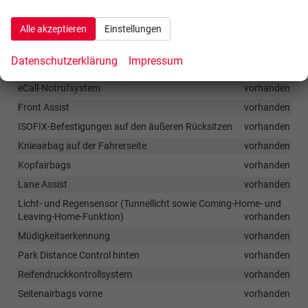
Wireless SmartLink (Apple CarPlay)
vorhanden
Alle akzeptieren
Einstellungen
Sicherheit & Assistenz
Datenschutzerklärung
Impressum
Adaptiver Tempomat
vorhanden
eCall-Notrufsystem
vorhanden
Front Assist
vorhanden
ISOFIX-Befestigungen auf den äußeren Rücksitzen
vorhanden
Knieairbag auf der Fahrerseite
vorhanden
Kopfairbags
vorhanden
Lane Assist
vorhanden
Licht- und Regensensor (Tunnellicht sowie Coming-Home- und
Leaving-Home-Funktion)
vorhanden
Müdigkeitserkennung
vorhanden
Park Distance Control hinten
vorhanden
Reifendruckkontrollsystem
vorhanden
Seitenairbags vorne
vorhanden