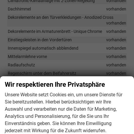
Climatronic-Klimaanlage mit 2-Zonen-Regelung
vorhanden
Dachhimmel
vorhanden
Dekorelemente an den Türverkleidungen - Anodized Cross
vorhanden
Dekorelemente im Armaturenbrett - Unique Chrome
vorhanden
Einstiegsleisten in den Vordertüren
vorhanden
Innenspiegel automatisch abblendend
vorhanden
Mittelarmlehne vorne
vorhanden
Radlaufschutz
vorhanden
Regenschirm unter dem Beifahrersitz
vorhanden
Sunset - dunkel getönte Scheiben hinten
vorhanden
Wir respektieren Ihre Privatsphäre
Vordersitze beheizbar mit manueller Lendenwirbelstütze
Unsere Website setzt Cookies ein, um unsere Dienste für
vorhanden
Sie bereitzustellen. Hierbei berücksichtigen wir Ihre
Auswahl und verarbeiten nur die Daten für Marketing,
Infotainment & Kommunikation
Analytics und Personalisierung, für die Sie uns Ihr
Care Connect 3 Jahre
vorhanden
Einverständnis geben. Sie können Ihre Einwilligung
Infotainmentsystem 8 Zoll
vorhanden
jederzeit mit Wirkung für die Zukunft widerrufen.