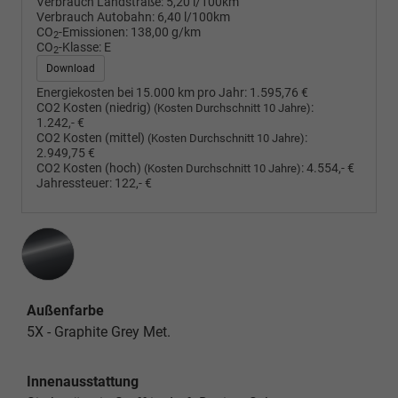
Verbrauch Landstraße:
5,20 l/100km
Verbrauch Autobahn:
6,40 l/100km
CO
-Emissionen:
138,00 g/km
2
CO
-Klasse:
E
2
Download
Energiekosten bei 15.000 km pro Jahr:
1.595,76 €
CO2 Kosten (niedrig)
:
(Kosten Durchschnitt 10 Jahre)
1.242,- €
CO2 Kosten (mittel)
:
(Kosten Durchschnitt 10 Jahre)
2.949,75 €
CO2 Kosten (hoch)
:
4.554,- €
(Kosten Durchschnitt 10 Jahre)
Jahressteuer:
122,- €
Außenfarbe
5X - Graphite Grey Met.
Innenausstattung