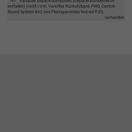
Variabler Gepäckraumboden (Gepäckraumelemente
PKP
entfallen) (nicht i.V.m. Varioflex Rücksitzbank PWD, Canton
Sound System RA2 und Platzsparendes Notrad PJD)
vorhanden