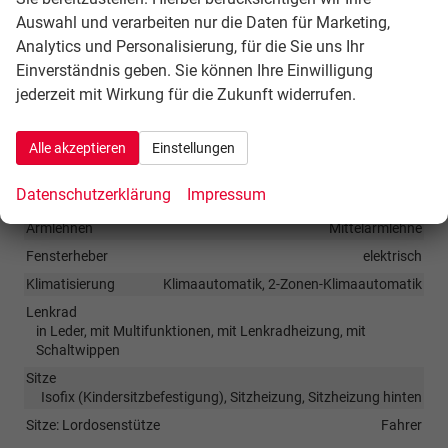
Notrufsystem, Servolenkung elektronisch (Servotronic),
Auswahl und verarbeiten nur die Daten für Marketing,
Außenspiegel elektr. verstell-, heiz- und anklappbar, mit
Analytics und Personalisierung, für die Sie uns Ihr
Abblendautomatik, Fahrassistenz-System:
Einverständnis geben. Sie können Ihre Einwilligung
Einschaltautomatik für Fahrlicht (Fahrlichtassistent),
jederzeit mit Wirkung für die Zukunft widerrufen.
Nebelscheinwerfer LED, Scheibenwischer mit
Regensensor, Scheinwerfer LED, Reifendruck-
Alle akzeptieren
Einstellungen
Kontrollsystem, Start/Stop-Anlage
Datenschutzerklärung
Impressum
Innen
Armlehnen
Mittelarmlehne
Fensterheber
elektrisch
Klimatisierung
Klimaautomatik, 2-Zonen-Klimaautomatik
Lenkrad
in Leder, mit Multifunktionen, mit Lenkradheizung, mit
Schaltwippen
Sitze
Isofix (Kindersitzbefestigung), Sitzheizung, Sitzheizung hinten
Sitze: Lordosenstütze
Fahrer