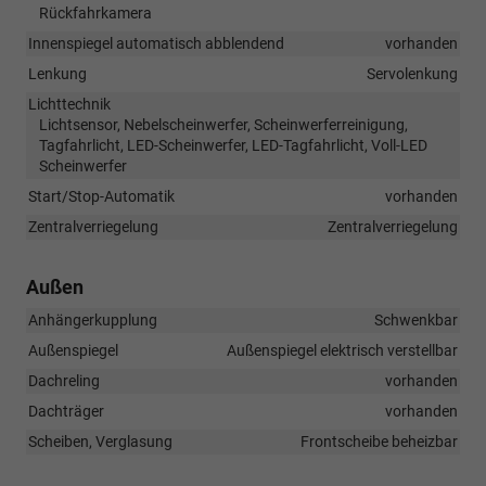
Rückfahrkamera
Innenspiegel automatisch abblendend
vorhanden
Lenkung
Servolenkung
Lichttechnik
Lichtsensor, Nebelscheinwerfer, Scheinwerferreinigung,
Tagfahrlicht, LED-Scheinwerfer, LED-Tagfahrlicht, Voll-LED
Scheinwerfer
Start/Stop-Automatik
vorhanden
Zentralverriegelung
Zentralverriegelung
Außen
Anhängerkupplung
Schwenkbar
Außenspiegel
Außenspiegel elektrisch verstellbar
Dachreling
vorhanden
Dachträger
vorhanden
Scheiben, Verglasung
Frontscheibe beheizbar