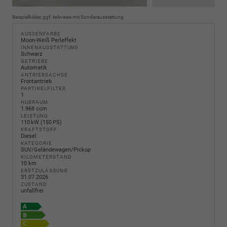
Beispielbilder, ggf. teilweise mit Sonderausstattung
AUSSENFARBE
Moon-Weiß Perleffekt
INNENAUSSTATTUNG
Schwarz
GETRIEBE
Automatik
ANTRIEBSACHSE
Frontantrieb
PARTIKELFILTER
1
HUBRAUM
1.968 ccm
LEISTUNG
110 kW (150 PS)
KRAFTSTOFF
Diesel
KATEGORIE
SUV/Geländewagen/Pickup
KILOMETERSTAND
10 km
ERSTZULASSUNG
31.07.2026
ZUSTAND
unfallfrei