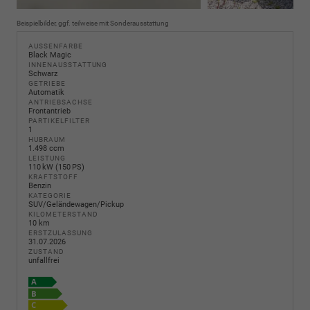
Beispielbilder, ggf. teilweise mit Sonderausstattung
AUSSENFARBE
Black Magic
INNENAUSSTATTUNG
Schwarz
GETRIEBE
Automatik
ANTRIEBSACHSE
Frontantrieb
PARTIKELFILTER
1
HUBRAUM
1.498 ccm
LEISTUNG
110 kW (150 PS)
KRAFTSTOFF
Benzin
KATEGORIE
SUV/Geländewagen/Pickup
KILOMETERSTAND
10 km
ERSTZULASSUNG
31.07.2026
ZUSTAND
unfallfrei