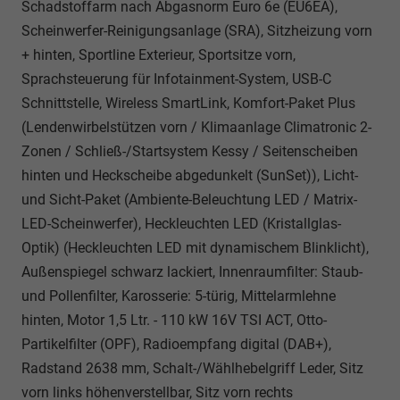
Schadstoffarm nach Abgasnorm Euro 6e (EU6EA),
Scheinwerfer-Reinigungsanlage (SRA), Sitzheizung vorn
+ hinten, Sportline Exterieur, Sportsitze vorn,
Sprachsteuerung für Infotainment-System, USB-C
Schnittstelle, Wireless SmartLink, Komfort-Paket Plus
(Lendenwirbelstützen vorn / Klimaanlage Climatronic 2-
Zonen / Schließ-/Startsystem Kessy / Seitenscheiben
hinten und Heckscheibe abgedunkelt (SunSet)), Licht-
und Sicht-Paket (Ambiente-Beleuchtung LED / Matrix-
LED-Scheinwerfer), Heckleuchten LED (Kristallglas-
Optik) (Heckleuchten LED mit dynamischem Blinklicht),
Außenspiegel schwarz lackiert, Innenraumfilter: Staub-
und Pollenfilter, Karosserie: 5-türig, Mittelarmlehne
hinten, Motor 1,5 Ltr. - 110 kW 16V TSI ACT, Otto-
Partikelfilter (OPF), Radioempfang digital (DAB+),
Radstand 2638 mm, Schalt-/Wählhebelgriff Leder, Sitz
vorn links höhenverstellbar, Sitz vorn rechts