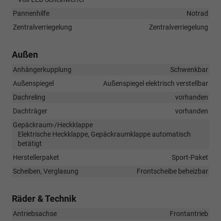
Pannenhilfe
Notrad
Zentralverriegelung
Zentralverriegelung
Außen
Anhängerkupplung
Schwenkbar
Außenspiegel
Außenspiegel elektrisch verstellbar
Dachreling
vorhanden
Dachträger
vorhanden
Gepäckraum-/Heckklappe
Elektrische Heckklappe, Gepäckraumklappe automatisch
betätigt
Herstellerpaket
Sport-Paket
Scheiben, Verglasung
Frontscheibe beheizbar
Räder & Technik
Antriebsachse
Frontantrieb