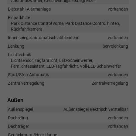
Abstandswarner, Geschwindigkeitsbegrenzer
Diebstahl-Alarmanlage
vorhanden
Einparkhilfe
Park Distance Control vorne, Park Distance Control hinten,
Rückfahrkamera
Innenspiegel automatisch abblendend
vorhanden
Lenkung
Servolenkung
Lichttechnik
Lichtsensor, Tagfahrlicht, LED-Scheinwerfer,
Fernlichtassistent, LED-Tagfahrlicht, Voll-LED Scheinwerfer
Start/Stop-Automatik
vorhanden
Zentralverriegelung
Zentralverriegelung
Außen
Außenspiegel
Außenspiegel elektrisch verstellbar
Dachreling
vorhanden
Dachträger
vorhanden
Gepäckraum-/Heckklappe