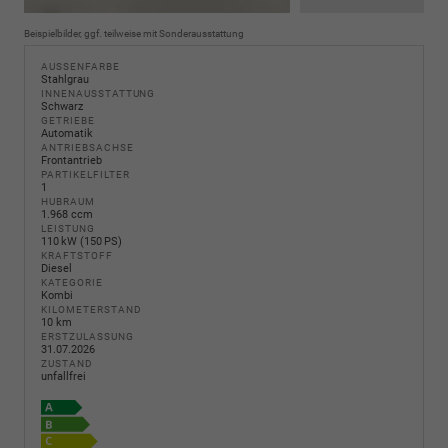
Beispielbilder, ggf. teilweise mit Sonderausstattung
AUSSENFARBE
Stahlgrau
INNENAUSSTATTUNG
Schwarz
GETRIEBE
Automatik
ANTRIEBSACHSE
Frontantrieb
PARTIKELFILTER
1
HUBRAUM
1.968 ccm
LEISTUNG
110 kW (150 PS)
KRAFTSTOFF
Diesel
KATEGORIE
Kombi
KILOMETERSTAND
10 km
ERSTZULASSUNG
31.07.2026
ZUSTAND
unfallfrei