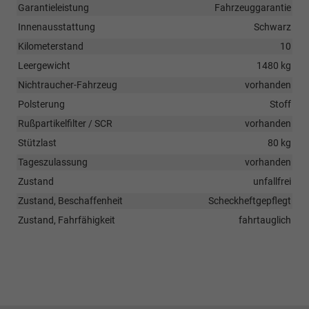
Garantieleistung
Fahrzeuggarantie
Innenausstattung
Schwarz
Kilometerstand
10
Leergewicht
1480 kg
Nichtraucher-Fahrzeug
vorhanden
Polsterung
Stoff
Rußpartikelfilter / SCR
vorhanden
Stützlast
80 kg
Tageszulassung
vorhanden
Zustand
unfallfrei
Zustand, Beschaffenheit
Scheckheftgepflegt
Zustand, Fahrfähigkeit
fahrtauglich