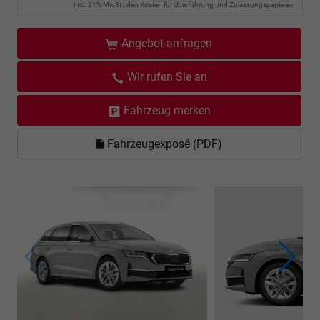
incl. 21% MwSt., den Kosten für Überführung und Zulassungspapieren
Angebot anfragen
Wir rufen Sie an
Fahrzeug merken
Fahrzeugexposé (PDF)