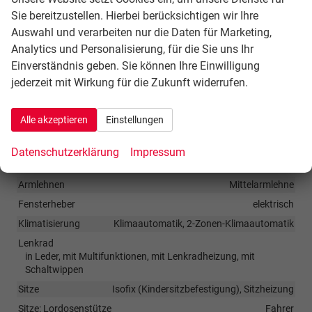
(Servotronic), Außenspiegel elektr. anklappbar,
Sie bereitzustellen. Hierbei berücksichtigen wir Ihre
Außenspiegel elektr. verstell- und heizbar, Außenspiegel
Auswahl und verarbeiten nur die Daten für Marketing,
mit Abblendautomatik, links, Licht- und Regensensor,
Analytics und Personalisierung, für die Sie uns Ihr
Scheinwerfer LED, Einparkhilfe vorn und hinten,
Einverständnis geben. Sie können Ihre Einwilligung
jederzeit mit Wirkung für die Zukunft widerrufen.
Fahrassistenz-System: Kreuzungs-Assistent (Crossroad
Assist), Fahrassistenz-System: Müdigkeitserkennung,
Alle akzeptieren
Einstellungen
Fahrassistenz-System: Spurhalteassistent (Lane Assist),
Reifendruck-Kontrollsystem
Datenschutzerklärung
Impressum
Innen
Armlehnen
Mittelarmlehne
Fensterheber
elektrisch
Klimatisierung
Klimaautomatik, 2-Zonen-Klimaautomatik
Lenkrad
in Leder, mit Multifunktionen, mit Lenkradheizung, mit
Schaltwippen
Sitze
Isofix (Kindersitzbefestigung), Sitzheizung
Sitze: Lordosenstütze
Fahrer