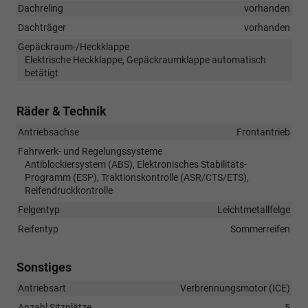
Dachreling
vorhanden
Dachträger
vorhanden
Gepäckraum-/Heckklappe
Elektrische Heckklappe, Gepäckraumklappe automatisch
betätigt
Räder & Technik
Antriebsachse
Frontantrieb
Fahrwerk- und Regelungssysteme
Antiblockiersystem (ABS), Elektronisches Stabilitäts-
Programm (ESP), Traktionskontrolle (ASR/CTS/ETS),
Reifendruckkontrolle
Felgentyp
Leichtmetallfelge
Reifentyp
Sommerreifen
Sonstiges
Antriebsart
Verbrennungsmotor (ICE)
Anzahl Sitzplätze
5