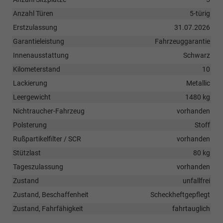
Anzahl Türen
5-türig
Erstzulassung
31.07.2026
Garantieleistung
Fahrzeuggarantie
Innenausstattung
Schwarz
Kilometerstand
10
Lackierung
Metallic
Leergewicht
1480 kg
Nichtraucher-Fahrzeug
vorhanden
Polsterung
Stoff
Rußpartikelfilter / SCR
vorhanden
Stützlast
80 kg
Tageszulassung
vorhanden
Zustand
unfallfrei
Zustand, Beschaffenheit
Scheckheftgepflegt
Zustand, Fahrfähigkeit
fahrtauglich