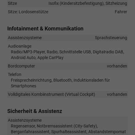
Sitze
Isofix (Kindersitzbefestigung), Sitzheizung
Sitze: Lordosenstütze
Fahrer
Infotainment & Kommunikation
Assistenzsysteme
Sprachsteuerung
Audioanlage
Radio/MP3-Player, Radio, Schnittstelle USB, Digitalradio DAB,
Android Auto, Apple CarPlay
Bordcomputer
vorhanden
Telefon
Freisprecheinrichtung, Bluetooth, Induktionsladen für
Smartphones
Volldigitales Kombiinstrument (Virtual Cockpit)
vorhanden
Sicherheit & Assistenz
Assistenzsysteme
Regensensor, Notbremsassistent (City-Safety),
Berganfahrassistent, Spurhalteassistent, Abstandstempomat