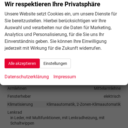
inkl. Speed-Limiter, Fahrassistenz-System:
Wir respektieren Ihre Privatsphäre
Verkehrszeichenerkennung, Servolenkung elektronisch
Unsere Website setzt Cookies ein, um unsere Dienste für
(Servotronic), Außenspiegel elektr. anklappbar,
Sie bereitzustellen. Hierbei berücksichtigen wir Ihre
Außenspiegel elektr. verstell- und heizbar, Außenspiegel
Auswahl und verarbeiten nur die Daten für Marketing,
mit Abblendautomatik, links, Licht- und Regensensor,
Analytics und Personalisierung, für die Sie uns Ihr
Scheinwerfer LED, Einparkhilfe vorn und hinten,
Einverständnis geben. Sie können Ihre Einwilligung
Fahrassistenz-System: Kreuzungs-Assistent (Crossroad
jederzeit mit Wirkung für die Zukunft widerrufen.
Assist), Fahrassistenz-System: Müdigkeitserkennung,
Fahrassistenz-System: Spurhalteassistent (Lane Assist),
Alle akzeptieren
Einstellungen
Reifendruck-Kontrollsystem
Datenschutzerklärung
Impressum
Innen
Armlehnen
Mittelarmlehne
Fensterheber
elektrisch
Klimatisierung
Klimaautomatik, 2-Zonen-Klimaautomatik
Lenkrad
in Leder, mit Multifunktionen, mit Lenkradheizung, mit
Schaltwippen