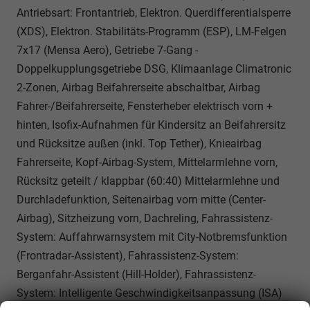
Antriebsart: Frontantrieb, Elektron. Querdifferentialsperre
(XDS), Elektron. Stabilitäts-Programm (ESP), LM-Felgen
7x17 (Mensa Aero), Getriebe 7-Gang -
Doppelkupplungsgetriebe DSG, Klimaanlage Climatronic
2-Zonen, Airbag Beifahrerseite abschaltbar, Airbag
Fahrer-/Beifahrerseite, Fensterheber elektrisch vorn +
hinten, Isofix-Aufnahmen für Kindersitz an Beifahrersitz
und Rücksitze außen (inkl. Top Tether), Knieairbag
Fahrerseite, Kopf-Airbag-System, Mittelarmlehne vorn,
Rücksitz geteilt / klappbar (60:40) Mittelarmlehne und
Durchladefunktion, Seitenairbag vorn mitte (Center-
Airbag), Sitzheizung vorn, Dachreling, Fahrassistenz-
System: Auffahrwarnsystem mit City-Notbremsfunktion
(Frontradar-Assistent), Fahrassistenz-System:
Berganfahr-Assistent (Hill-Holder), Fahrassistenz-
System: Intelligente Geschwindigkeitsanpassung (ISA)