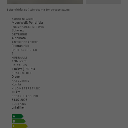
Beispielbilder, ggf. teilweise mit Sonderausstattung
AUSSENFARBE
Moon-Weiß Perleffekt
INNENAUSSTATTUNG
Schwarz
GETRIEBE
Automatik
ANTRIEBSACHSE
Frontantrieb
PARTIKELFILTER
1
HUBRAUM
1.968 ccm
LEISTUNG
110 kW (150 PS)
KRAFTSTOFF
Diesel
KATEGORIE
Kombi
KILOMETERSTAND
10 km
ERSTZULASSUNG
31.07.2026
ZUSTAND
unfallfrei