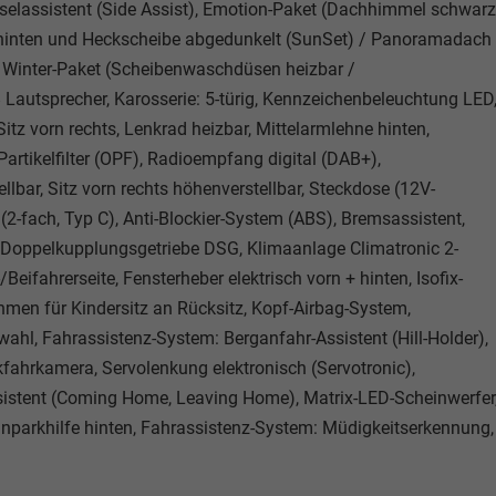
selassistent (Side Assist), Emotion-Paket (Dachhimmel schwarz
 hinten und Heckscheibe abgedunkelt (SunSet) / Panoramadach 
), Winter-Paket (Scheibenwaschdüsen heizbar /
Lautsprecher, Karosserie: 5-türig, Kennzeichenbeleuchtung LED
itz vorn rechts, Lenkrad heizbar, Mittelarmlehne hinten,
Partikelfilter (OPF), Radioempfang digital (DAB+),
ellbar, Sitz vorn rechts höhenverstellbar, Steckdose (12V-
2-fach, Typ C), Anti-Blockier-System (ABS), Bremsassistent,
 - Doppelkupplungsgetriebe DSG, Klimaanlage Climatronic 2-
Beifahrerseite, Fensterheber elektrisch vorn + hinten, Isofix-
ahmen für Kindersitz an Rücksitz, Kopf-Airbag-System,
ahl, Fahrassistenz-System: Berganfahr-Assistent (Hill-Holder),
ahrkamera, Servolenkung elektronisch (Servotronic),
sistent (Coming Home, Leaving Home), Matrix-LED-Scheinwerfer
Einparkhilfe hinten, Fahrassistenz-System: Müdigkeitserkennung,