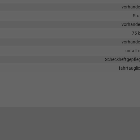
vorhand
Sto
vorhand
75 
vorhand
unfallfr
Scheckheftgepfle
fahrtaugli