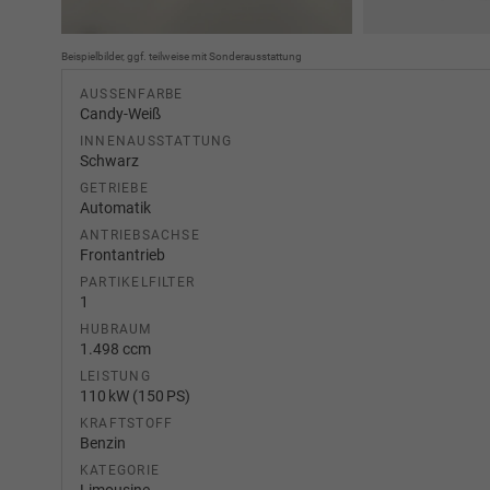
Beispielbilder, ggf. teilweise mit Sonderausstattung
AUSSENFARBE
Candy-Weiß
INNENAUSSTATTUNG
Schwarz
GETRIEBE
Automatik
ANTRIEBSACHSE
Frontantrieb
PARTIKELFILTER
1
HUBRAUM
1.498 ccm
LEISTUNG
110 kW (150 PS)
KRAFTSTOFF
Benzin
KATEGORIE