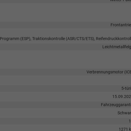
Frontantri
s-Programm (ESP), Traktionskontrolle (ASR/CTS/ETS), Reifendruckkontrol
Leichtmetallfel
Verbrennungsmotor (IC
5-tür
15.09.20
Fahrzeuggarant
Schwa
1
1271 