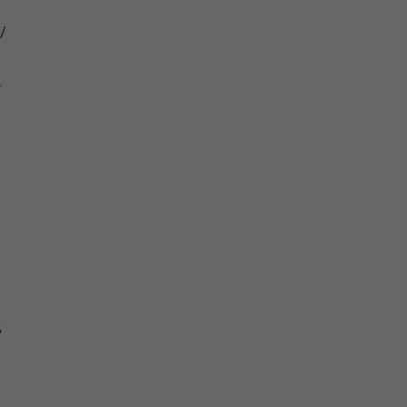
/
,
,