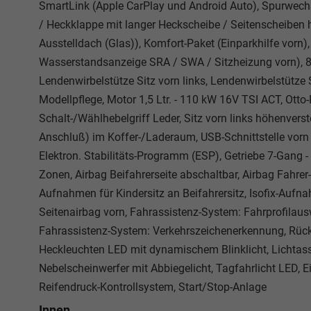
SmartLink (Apple CarPlay und Android Auto), Spurwech
/ Heckklappe mit langer Heckscheibe / Seitenscheiben
Ausstelldach (Glas)), Komfort-Paket (Einparkhilfe vorn
Wasserstandsanzeige SRA / SWA / Sitzheizung vorn), 8 
Lendenwirbelstütze Sitz vorn links, Lendenwirbelstütze S
Modellpflege, Motor 1,5 Ltr. - 110 kW 16V TSI ACT, Otto-
Schalt-/Wählhebelgriff Leder, Sitz vorn links höhenverst
Anschluß) im Koffer-/Laderaum, USB-Schnittstelle vorn (
Elektron. Stabilitäts-Programm (ESP), Getriebe 7-Gang
Zonen, Airbag Beifahrerseite abschaltbar, Airbag Fahrer-/
Aufnahmen für Kindersitz an Beifahrersitz, Isofix-Aufn
Seitenairbag vorn, Fahrassistenz-System: Fahrprofilausw
Fahrassistenz-System: Verkehrszeichenerkennung, Rückf
Heckleuchten LED mit dynamischem Blinklicht, Lichtas
Nebelscheinwerfer mit Abbiegelicht, Tagfahrlicht LED, 
Reifendruck-Kontrollsystem, Start/Stop-Anlage
Innen