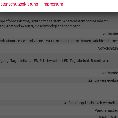
atenschutzerklärung
Impressum
rganfahrassistent, Spurhalteassistent, Abstandstempomat adaptiv
sor, Abstandswarner, Geschwindigkeitsbegrenzer
vorhand
ark Distance Control vorne, Park Distance Control hinten, Rückfahrkame
Servolenku
igung, Tagfahrlicht, LED-Scheinwerfer, LED-Tagfahrlicht, Blendfreies
vorhand
Zentralverriegelu
Außenspiegel elektrisch verstellb
Panoramadac
Winter-Pak