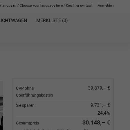
 langue ici / Choose your language here / Kies hier uw taal:
Anmelden
UCHTWAGEN
MERKLISTE (
0
)
39.879,– €
UVP ohne
Überführungskosten
9.731,– €
Sie sparen:
24,4%
30.148,– €
Gesamtpreis