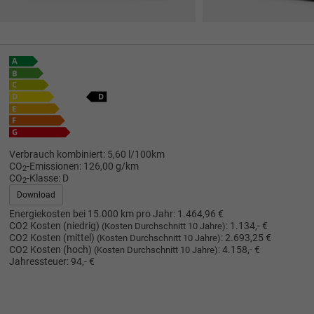
Verbrauch kombiniert:
5,60 l/100km
CO
-Emissionen:
126,00 g/km
2
CO
-Klasse:
D
2
Download
Energiekosten bei 15.000 km pro Jahr:
1.464,96 €
CO2 Kosten (niedrig)
:
1.134,- €
(Kosten Durchschnitt 10 Jahre)
CO2 Kosten (mittel)
:
2.693,25 €
(Kosten Durchschnitt 10 Jahre)
CO2 Kosten (hoch)
:
4.158,- €
(Kosten Durchschnitt 10 Jahre)
Jahressteuer:
94,- €