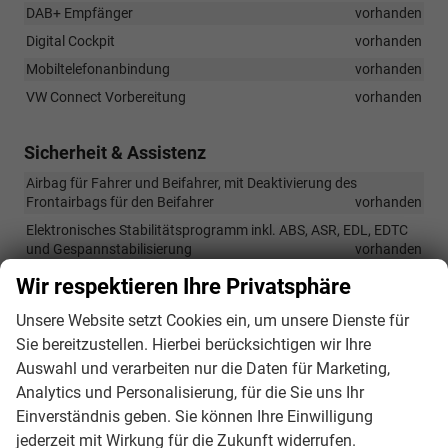
DAB+ Empfänger
vorhanden
Digital Cockpit
vorhanden
Mobiltelefonanbindung
vorhanden
VW Connect Vorbereitung
vorhanden
Sicherheit & Assistenz
Airbag für Fahrer und Beifahrer, mit Deaktivierung des
Frontairbags für den Beifahrer
vorhanden
Elektronisches Stabilitätsprogramm inkl. ABS, ASR, EDL, EDTC
und Gespannstabilisierung
vorhanden
Front Assist inkl. City Emergency Brake
vorhanden
Wir respektieren Ihre Privatsphäre
Gurtwarnung für Vorder- und Rücksitze
vorhanden
Unsere Website setzt Cookies ein, um unsere Dienste für
Hill Start Assist
vorhanden
Sie bereitzustellen. Hierbei berücksichtigen wir Ihre
Isofix-Vorbereitung (Halterungen zur Befestigung von 2
Auswahl und verarbeiten nur die Daten für Marketing,
Kindersitzen auf der Rücksitzbank)
vorhanden
Analytics und Personalisierung, für die Sie uns Ihr
Kopf-Airbagsystem für Front- und Fondpassagiere, inkl.
Einverständnis geben. Sie können Ihre Einwilligung
Seitenairbags sowie Center-Airbag vorne
vorhanden
jederzeit mit Wirkung für die Zukunft widerrufen.