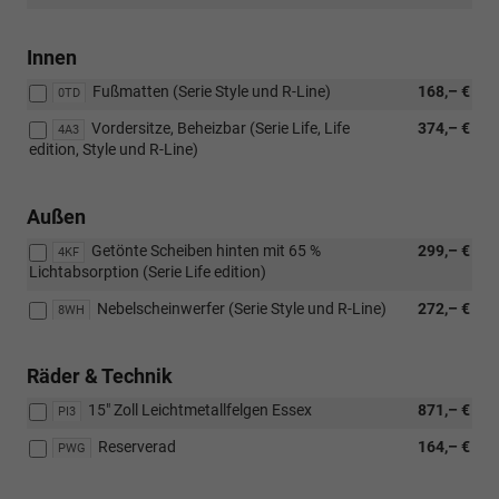
Innen
Fußmatten (Serie Style und R-Line)
168,– €
0TD
Vordersitze, Beheizbar (Serie Life, Life
374,– €
4A3
edition, Style und R-Line)
Außen
Getönte Scheiben hinten mit 65 %
299,– €
4KF
Lichtabsorption (Serie Life edition)
Nebelscheinwerfer (Serie Style und R-Line)
272,– €
8WH
Räder & Technik
15" Zoll Leichtmetallfelgen Essex
871,– €
PI3
Reserverad
164,– €
PWG