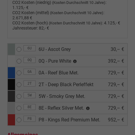
CO2 Kosten (niedrig)
:
(Kosten Durchschnitt 10 Jahre)
1.125,- €
CO2 Kosten (mittel)
:
(Kosten Durchschnitt 10 Jahre)
2.671,88 €
CO2 Kosten (hoch)
:
4.125,- €
(Kosten Durchschnitt 10 Jahre)
Jahressteuer:
82,- €
6U
6U - Ascot Grey
30,– €
0Q
0Q - Pure White
392,– €
0A
0A - Reef Blue Met.
729,– €
2T
2T - Deep Black Perleffekt
729,– €
5W
5W - Smoky Grey Met.
729,– €
8E
8E - Reflex Silver Met.
729,– €
P8
P8 - Kings Red Premium Met.
952,– €
Allgemeines