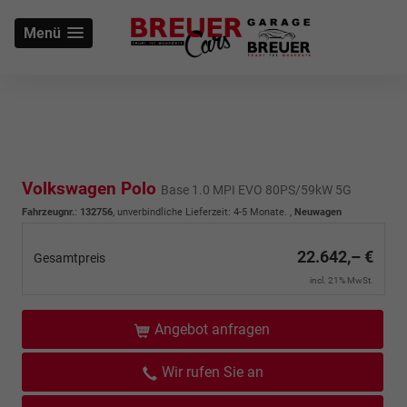
Menü
Volkswagen Polo
Base 1.0 MPI EVO 80PS/59kW 5G
Fahrzeugnr.
:
132756
, unverbindliche Lieferzeit: 4-5 Monate. ,
Neuwagen
22.642,– €
Gesamtpreis
incl. 21% MwSt.
Angebot anfragen
Wir rufen Sie an