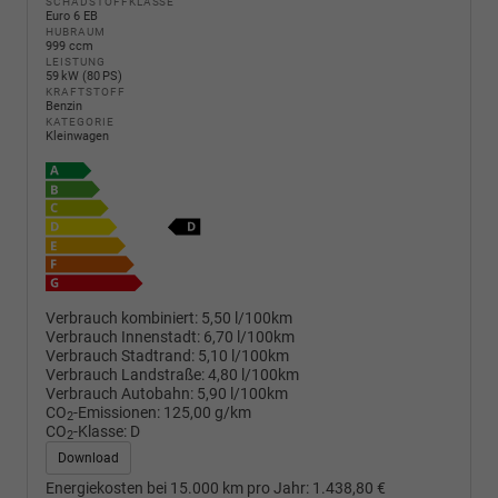
SCHADSTOFFKLASSE
Euro 6 EB
HUBRAUM
999 ccm
LEISTUNG
59 kW (80 PS)
KRAFTSTOFF
Benzin
KATEGORIE
Kleinwagen
Verbrauch kombiniert:
5,50 l/100km
Verbrauch Innenstadt:
6,70 l/100km
Verbrauch Stadtrand:
5,10 l/100km
Verbrauch Landstraße:
4,80 l/100km
Verbrauch Autobahn:
5,90 l/100km
CO
-Emissionen:
125,00 g/km
2
CO
-Klasse:
D
2
Download
Energiekosten bei 15.000 km pro Jahr:
1.438,80 €