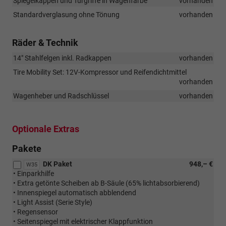
Spiegelkappen und Türgriffe in Wagenfarbe
vorhanden
Standardverglasung ohne Tönung
vorhanden
Räder & Technik
14" Stahlfelgen inkl. Radkappen
vorhanden
Tire Mobility Set: 12V-Kompressor und Reifendichtmittel
vorhanden
Wagenheber und Radschlüssel
vorhanden
Optionale Extras
Pakete
DK Paket
948,– €
W35
• Einparkhilfe
• Extra getönte Scheiben ab B-Säule (65% lichtabsorbierend)
• Innenspiegel automatisch abblendend
• Light Assist (Serie Style)
• Regensensor
• Seitenspiegel mit elektrischer Klappfunktion