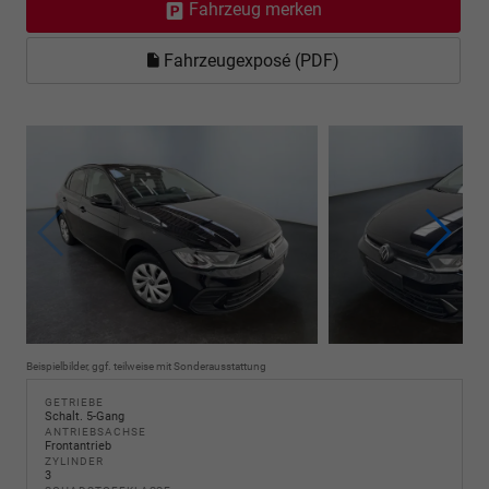
Fahrzeug merken
Fahrzeugexposé (PDF)
Beispielbilder, ggf. teilweise mit Sonderausstattung
GETRIEBE
Schalt. 5-Gang
ANTRIEBSACHSE
Frontantrieb
ZYLINDER
3