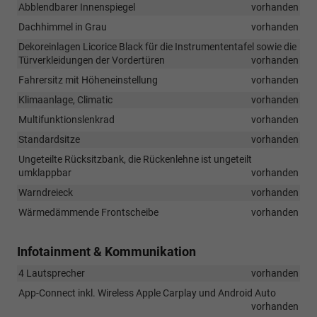
Abblendbarer Innenspiegel
vorhanden
Dachhimmel in Grau
vorhanden
Dekoreinlagen Licorice Black für die Instrumententafel sowie die
Türverkleidungen der Vordertüren
vorhanden
Fahrersitz mit Höheneinstellung
vorhanden
Klimaanlage, Climatic
vorhanden
Multifunktionslenkrad
vorhanden
Standardsitze
vorhanden
Ungeteilte Rücksitzbank, die Rückenlehne ist ungeteilt
umklappbar
vorhanden
Warndreieck
vorhanden
Wärmedämmende Frontscheibe
vorhanden
Infotainment & Kommunikation
4 Lautsprecher
vorhanden
App-Connect inkl. Wireless Apple Carplay und Android Auto
vorhanden