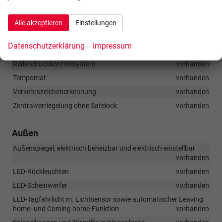
Lane Assist
vorhanden
Parksensoren hinten
vorhanden
Alle akzeptieren
Einstellungen
PreCrash bereitet die Insassen auf einen möglichen Unfall vor,
indem die Gurte gestrafft und die Fenster sowie ggf. das
Datenschutzerklärung
Impressum
Schiebedach geschlossen werden
vorhanden
Reifendruckkontrollsystem
vorhanden
Tempomat
vorhanden
Verkehrszeichenerkennung
vorhanden
Zentralverriegelung ohne Safelock
vorhanden
Außen
Außenspiegel, elektrisch beheizbar und elektrisch einstellbar
vorhanden
LED-Rückleuchten
vorhanden
LED-Scheinwerfer
vorhanden
LED-Tagfahrlicht m. Lichtsensor sowie automatischer Leaving
home- und Coming home-Funktion
vorhanden