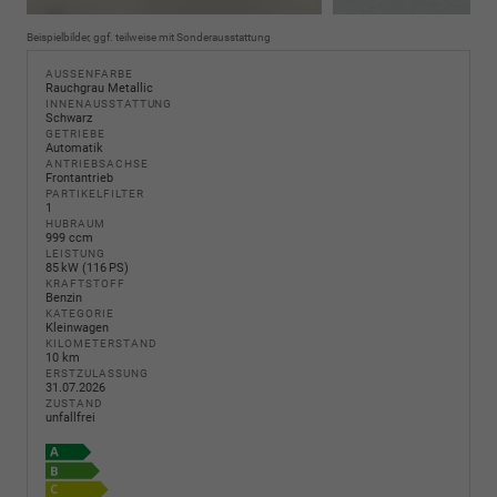
Beispielbilder, ggf. teilweise mit Sonderausstattung
AUSSENFARBE
Rauchgrau Metallic
INNENAUSSTATTUNG
Schwarz
GETRIEBE
Automatik
ANTRIEBSACHSE
Frontantrieb
PARTIKELFILTER
1
HUBRAUM
999 ccm
LEISTUNG
85 kW (116 PS)
KRAFTSTOFF
Benzin
KATEGORIE
Kleinwagen
KILOMETERSTAND
10 km
ERSTZULASSUNG
31.07.2026
ZUSTAND
unfallfrei