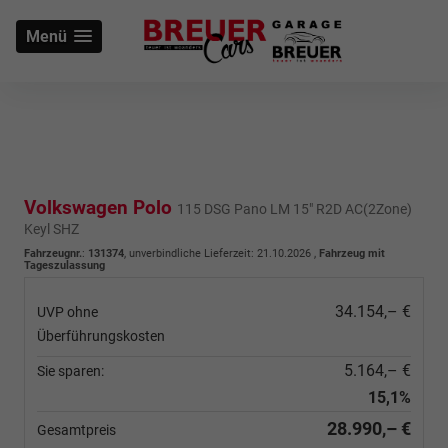
Menü
Volkswagen Polo
115 DSG Pano LM 15" R2D AC(2Zone)
Keyl SHZ
Fahrzeugnr.
:
131374
, unverbindliche Lieferzeit:
21.10.2026
,
Fahrzeug mit
Tageszulassung
34.154,– €
UVP ohne
Überführungskosten
5.164,– €
Sie sparen:
15,1%
28.990,– €
Gesamtpreis