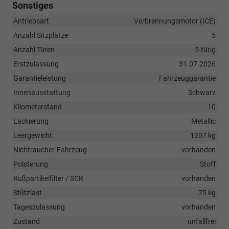
Sonstiges
Antriebsart
Verbrennungsmotor (ICE)
Anzahl Sitzplätze
5
Anzahl Türen
5-türig
Erstzulassung
31.07.2026
Garantieleistung
Fahrzeuggarantie
Innenausstattung
Schwarz
Kilometerstand
10
Lackierung
Metallic
Leergewicht
1207 kg
Nichtraucher-Fahrzeug
vorhanden
Polsterung
Stoff
Rußpartikelfilter / SCR
vorhanden
Stützlast
75 kg
Tageszulassung
vorhanden
Zustand
unfallfrei