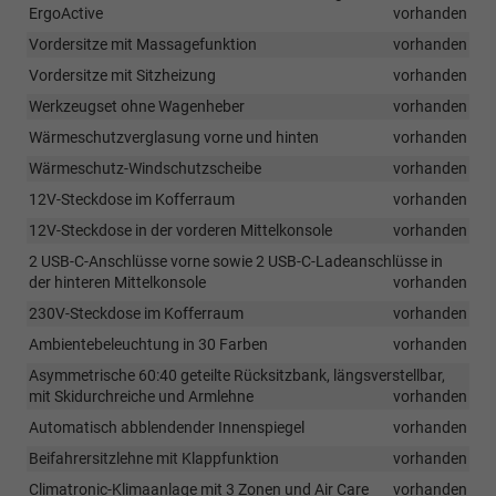
ErgoActive
vorhanden
Vordersitze mit Massagefunktion
vorhanden
Vordersitze mit Sitzheizung
vorhanden
Werkzeugset ohne Wagenheber
vorhanden
Wärmeschutzverglasung vorne und hinten
vorhanden
Wärmeschutz-Windschutzscheibe
vorhanden
12V-Steckdose im Kofferraum
vorhanden
12V-Steckdose in der vorderen Mittelkonsole
vorhanden
2 USB-C-Anschlüsse vorne sowie 2 USB-C-Ladeanschlüsse in
der hinteren Mittelkonsole
vorhanden
230V-Steckdose im Kofferraum
vorhanden
Ambientebeleuchtung in 30 Farben
vorhanden
Asymmetrische 60:40 geteilte Rücksitzbank, längsverstellbar,
mit Skidurchreiche und Armlehne
vorhanden
Automatisch abblendender Innenspiegel
vorhanden
Beifahrersitzlehne mit Klappfunktion
vorhanden
Climatronic-Klimaanlage mit 3 Zonen und Air Care
vorhanden