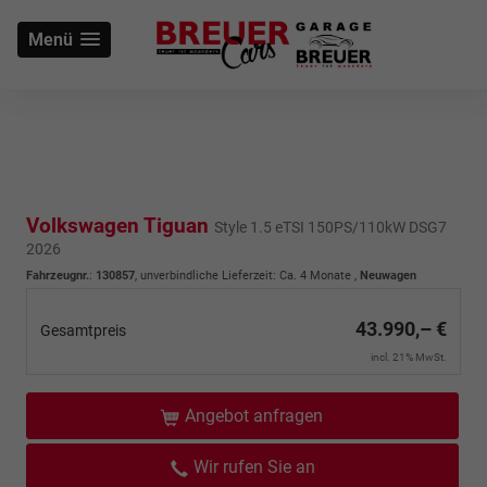
Menü
Volkswagen Tiguan
Style 1.5 eTSI 150PS/110kW DSG7
2026
Fahrzeugnr.
:
130857
, unverbindliche Lieferzeit: Ca. 4 Monate ,
Neuwagen
43.990,– €
Gesamtpreis
incl. 21% MwSt.
Angebot anfragen
Wir rufen Sie an