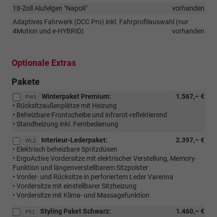
18-Zoll Alufelgen "Napoli"
vorhanden
Adaptives Fahrwerk (DCC Pro) inkl. Fahrprofilauswahl (nur
4Motion und e-HYBRID)
vorhanden
Optionale Extras
Pakete
Winterpaket Premium:
1.567,– €
PW5
• Rücksitzaußenplätze mit Heizung
• Beheizbare Frontscheibe und infrarot-reflektierend
• Standheizung inkl. Fernbedienung
Interieur-Lederpaket:
2.397,– €
WL2
• Elektrisch beheizbare Spritzdüsen
• ErgoActive Vordersitze mit elektrischer Verstellung, Memory-
Funktion und längenverstellbarem Sitzpolster
• Vorder- und Rücksitze in perforiertem Leder Varenna
• Vordersitze mit einstellbarer Sitzheizung
• Vordersitze mit Klima- und Massagefunktion
Styling Paket Schwarz:
1.460,– €
PS2