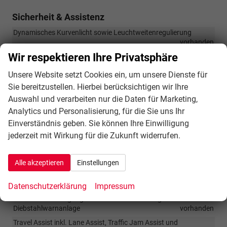
Sicherheit & Assistenz
Dynamisches Kurvenlicht sowie Leuchtweitenregulierung
vorhanden
Wir respektieren Ihre Privatsphäre
Erweiterte Müdigkeitserkennung
vorhanden
Front Cross Traffic Assist
vorhanden
Unsere Website setzt Cookies ein, um unsere Dienste für
Isofix-Vorbereitung (Halterungen zur Befestigung von 2
Sie bereitzustellen. Hierbei berücksichtigen wir Ihre
Kindersitzen auf der Rückbank)
vorhanden
Auswahl und verarbeiten nur die Daten für Marketing,
Kopfairbagsystem inkl. Seitenairbags für Vorder- und Rücksitze
Analytics und Personalisierung, für die Sie uns Ihr
sowie Centerairbag vorne
vorhanden
Einverständnis geben. Sie können Ihre Einwilligung
Memory-Funktion in Verbindung mit Park Assist Plus
jederzeit mit Wirkung für die Zukunft widerrufen.
vorhanden
Park Assist Pro
vorhanden
Alle akzeptieren
Einstellungen
Regensensor
vorhanden
Reifendruckanzeige
vorhanden
Datenschutzerklärung
Impressum
Schlüsselloser Zugang Advanced in Verbindung mit
Diebstahlwarnanlage
vorhanden
Travel Assist inkl. Lane Assist, Traffic Jam Assist und