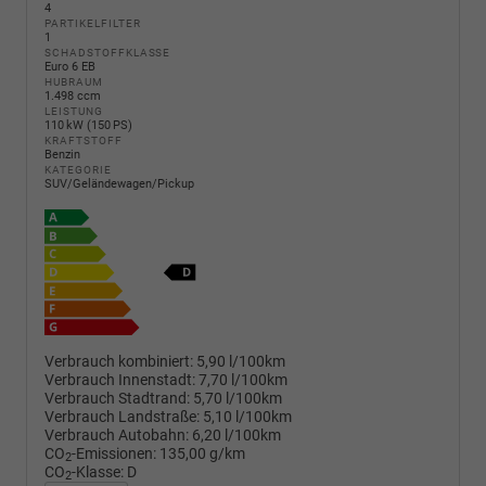
4
PARTIKELFILTER
1
SCHADSTOFFKLASSE
Euro 6 EB
HUBRAUM
1.498 ccm
LEISTUNG
110 kW (150 PS)
KRAFTSTOFF
Benzin
KATEGORIE
SUV/Geländewagen/Pickup
Verbrauch kombiniert:
5,90 l/100km
Verbrauch Innenstadt:
7,70 l/100km
Verbrauch Stadtrand:
5,70 l/100km
Verbrauch Landstraße:
5,10 l/100km
Verbrauch Autobahn:
6,20 l/100km
CO
-Emissionen:
135,00 g/km
2
CO
-Klasse:
D
2