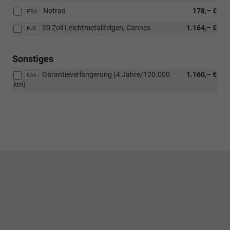
Notrad
178,– €
PRA
20 Zoll Leichtmetallfelgen, Cannes
1.164,– €
PJS
Sonstiges
Garantieverlängerung (4 Jahre/120.000
1.160,– €
EA6
km)