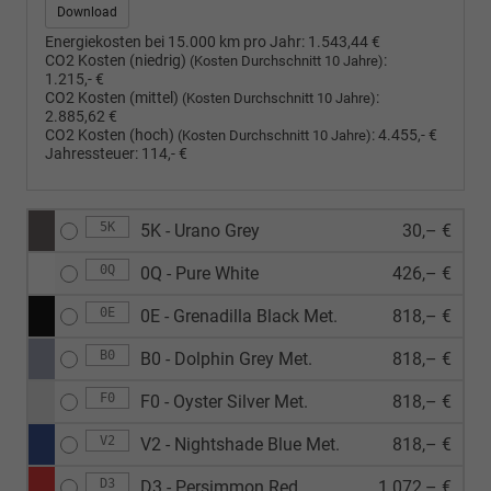
Download
Energiekosten bei 15.000 km pro Jahr:
1.543,44 €
CO2 Kosten (niedrig)
:
(Kosten Durchschnitt 10 Jahre)
1.215,- €
CO2 Kosten (mittel)
:
(Kosten Durchschnitt 10 Jahre)
2.885,62 €
CO2 Kosten (hoch)
:
4.455,- €
(Kosten Durchschnitt 10 Jahre)
Jahressteuer:
114,- €
5K
5K - Urano Grey
30,– €
0Q
0Q - Pure White
426,– €
0E
0E - Grenadilla Black Met.
818,– €
B0
B0 - Dolphin Grey Met.
818,– €
F0
F0 - Oyster Silver Met.
818,– €
V2
V2 - Nightshade Blue Met.
818,– €
D3
D3 - Persimmon Red
1.072,– €