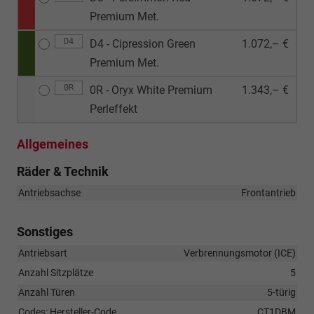
Premium Met.
D4
D4 - Cipression Green
1.072,– €
Premium Met.
0R
0R - Oryx White Premium
1.343,– €
Perleffekt
Allgemeines
Räder & Technik
Antriebsachse
Frontantrieb
Sonstiges
Antriebsart
Verbrennungsmotor (ICE)
Anzahl Sitzplätze
5
Anzahl Türen
5-türig
Codes: Hersteller-Code
CT1DBM