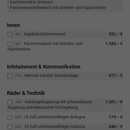
• Dachhimmel in Schwarz
• Panoramaschiebedach mit Schiebe- und Kippfunktion
Innen
Gepäcknetztrennwand
251,– €
3CX
Panoramadach mit Schiebe- und
1.326,– €
3FU
Kippfunktion
Infotainment & Kommunikation
Harman Kardon Soundanlage
877,– €
PCA
Räder & Technik
Anhängerkupplung mit schwenkbarer
1.201,– €
1M9
Kupplung und elektrischer Entriegelung
18 Zoll Leichtmetallfelgen Bologne
179,– €
PJP
19 Zoll Leichtmetallfelgen Catania
646,– €
PJQ