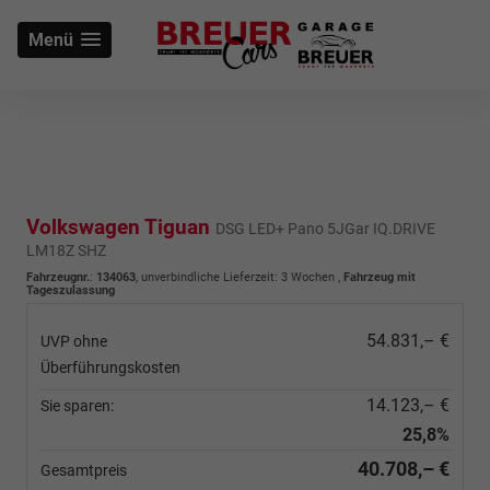
Menü
Volkswagen Tiguan
DSG LED+ Pano 5JGar IQ.DRIVE
LM18Z SHZ
Fahrzeugnr.
:
134063
, unverbindliche Lieferzeit:
3 Wochen
,
Fahrzeug mit
Tageszulassung
54.831,– €
UVP ohne
Überführungskosten
14.123,– €
Sie sparen:
25,8%
40.708,– €
Gesamtpreis