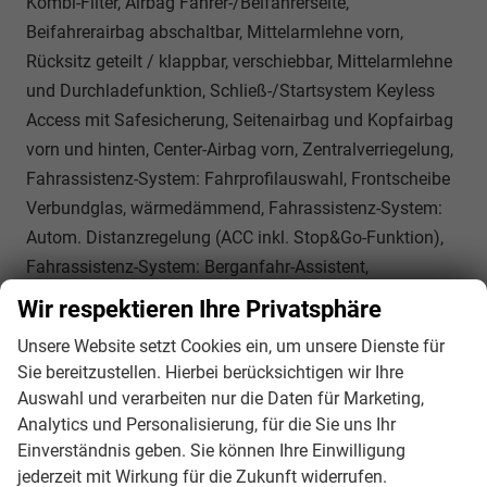
Kombi-Filter, Airbag Fahrer-/Beifahrerseite,
Beifahrerairbag abschaltbar, Mittelarmlehne vorn,
Rücksitz geteilt / klappbar, verschiebbar, Mittelarmlehne
und Durchladefunktion, Schließ-/Startsystem Keyless
Access mit Safesicherung, Seitenairbag und Kopfairbag
vorn und hinten, Center-Airbag vorn, Zentralverriegelung,
Fahrassistenz-System: Fahrprofilauswahl, Frontscheibe
Verbundglas, wärmedämmend, Fahrassistenz-System:
Autom. Distanzregelung (ACC inkl. Stop&Go-Funktion),
Fahrassistenz-System: Berganfahr-Assistent,
Fahrassistenz-System: Verkehrszeichenerkennung,
Wir respektieren Ihre Privatsphäre
Notrufsystem, Servolenkung elektro-mechanisch und
Unsere Website setzt Cookies ein, um unsere Dienste für
geschwindigkeitsabhängig, Automatische
Sie bereitzustellen. Hierbei berücksichtigen wir Ihre
Fahrlichtschaltung mit Leaving Home / Coming-Home-
Auswahl und verarbeiten nur die Daten für Marketing,
Lichtfunktion, Tagfahrlicht LED, Fahrassistenz-System:
Analytics und Personalisierung, für die Sie uns Ihr
Fernlichtregulierung (Light Assist), Scheibenwischer mit
Einverständnis geben. Sie können Ihre Einwilligung
Regensensor, Fahrassistenz-System: Parklenkassistent
jederzeit mit Wirkung für die Zukunft widerrufen.