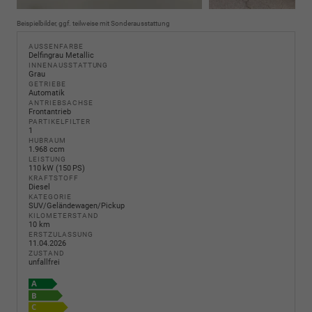
Beispielbilder, ggf. teilweise mit Sonderausstattung
AUSSENFARBE
Delfingrau Metallic
INNENAUSSTATTUNG
Grau
GETRIEBE
Automatik
ANTRIEBSACHSE
Frontantrieb
PARTIKELFILTER
1
HUBRAUM
1.968 ccm
LEISTUNG
110 kW (150 PS)
KRAFTSTOFF
Diesel
KATEGORIE
SUV/Geländewagen/Pickup
KILOMETERSTAND
10 km
ERSTZULASSUNG
11.04.2026
ZUSTAND
unfallfrei