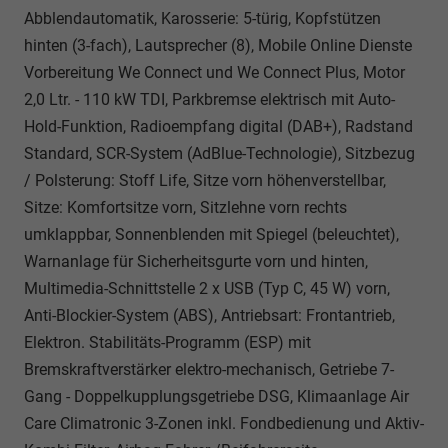
Abblendautomatik, Karosserie: 5-türig, Kopfstützen
hinten (3-fach), Lautsprecher (8), Mobile Online Dienste
Vorbereitung We Connect und We Connect Plus, Motor
2,0 Ltr. - 110 kW TDI, Parkbremse elektrisch mit Auto-
Hold-Funktion, Radioempfang digital (DAB+), Radstand
Standard, SCR-System (AdBlue-Technologie), Sitzbezug
/ Polsterung: Stoff Life, Sitze vorn höhenverstellbar,
Sitze: Komfortsitze vorn, Sitzlehne vorn rechts
umklappbar, Sonnenblenden mit Spiegel (beleuchtet),
Warnanlage für Sicherheitsgurte vorn und hinten,
Multimedia-Schnittstelle 2 x USB (Typ C, 45 W) vorn,
Anti-Blockier-System (ABS), Antriebsart: Frontantrieb,
Elektron. Stabilitäts-Programm (ESP) mit
Bremskraftverstärker elektro-mechanisch, Getriebe 7-
Gang - Doppelkupplungsgetriebe DSG, Klimaanlage Air
Care Climatronic 3-Zonen inkl. Fondbedienung und Aktiv-