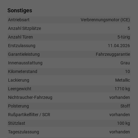
Sonstiges
Antriebsart
Verbrennungsmotor (ICE)
Anzahl Sitzplätze
5
Anzahl Türen
5-türig
Erstzulassung
11.04.2026
Garantieleistung
Fahrzeuggarantie
Innenausstattung
Grau
Kilometerstand
10
Lackierung
Metallic
Leergewicht
1710 kg
Nichtraucher-Fahrzeug
vorhanden
Polsterung
Stoff
Rußpartikelfilter / SCR
vorhanden
Stützlast
100 kg
Tageszulassung
vorhanden