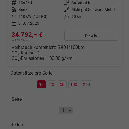
Fahrzeugnr.
136444
Getriebe
Automatik
Kraftstoff
Benzin
Außenfarbe
Midnight Schwarz Metallic
Leistung
110 kW (150 PS)
Kilometerstand
10 km
31.07.2026
34.792,– €
Details
incl. 21% MwSt.
Verbrauch kombiniert:
5,90 l/100km
CO
-Klasse:
D
2
CO
-Emissionen:
133,00 g/km
2
Datensätze pro Seite:
10
20
50
100
250
Seite:
Seiten: