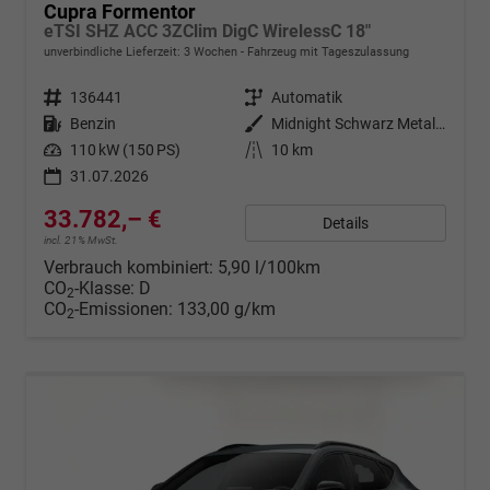
Cupra Formentor
eTSI SHZ ACC 3ZClim DigC WirelessC 18"
unverbindliche Lieferzeit:
3 Wochen
Fahrzeug mit Tageszulassung
Fahrzeugnr.
136441
Getriebe
Automatik
Kraftstoff
Benzin
Außenfarbe
Midnight Schwarz Metallic
Leistung
110 kW (150 PS)
Kilometerstand
10 km
31.07.2026
33.782,– €
Details
incl. 21% MwSt.
Verbrauch kombiniert:
5,90 l/100km
CO
-Klasse:
D
2
CO
-Emissionen:
133,00 g/km
2