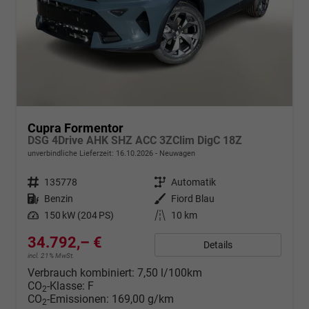
Cupra Formentor
DSG 4Drive AHK SHZ ACC 3ZClim DigC 18Z
unverbindliche Lieferzeit:
16.10.2026
Neuwagen
Fahrzeugnr.
135778
Getriebe
Automatik
Kraftstoff
Benzin
Außenfarbe
Fiord Blau
Leistung
150 kW (204 PS)
Kilometerstand
10 km
34.792,– €
Details
incl. 21% MwSt.
Verbrauch kombiniert:
7,50 l/100km
CO
-Klasse:
F
2
CO
-Emissionen:
169,00 g/km
2