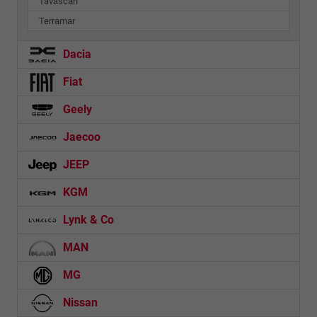
Tavascan
Terramar
Dacia
Fiat
Geely
Jaecoo
JEEP
KGM
Lynk & Co
MAN
MG
Nissan