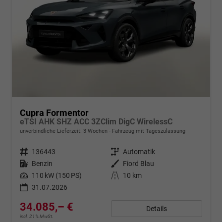
Cupra Formentor
eTSI AHK SHZ ACC 3ZClim DigC WirelessC
unverbindliche Lieferzeit:
3 Wochen
Fahrzeug mit Tageszulassung
Fahrzeugnr.
136443
Getriebe
Automatik
Kraftstoff
Benzin
Außenfarbe
Fiord Blau
Leistung
110 kW (150 PS)
Kilometerstand
10 km
31.07.2026
34.085,– €
Details
incl. 21% MwSt.