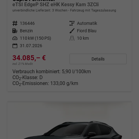
eTSI EdgeP SHZ eHK Kessy Kam 3ZCli
unverbindliche Lieferzeit:
3 Wochen
Fahrzeug mit Tageszulassung
Fahrzeugnr.
136446
Getriebe
Automatik
Kraftstoff
Benzin
Außenfarbe
Fiord Blau
Leistung
110 kW (150 PS)
Kilometerstand
10 km
31.07.2026
34.085,– €
Details
incl. 21% MwSt.
Verbrauch kombiniert:
5,90 l/100km
CO
-Klasse:
D
2
CO
-Emissionen:
133,00 g/km
2