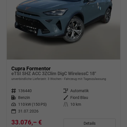
Cupra Formentor
eTSI SHZ ACC 3ZClim DigC WirelessC 18"
unverbindliche Lieferzeit:
3 Wochen
Fahrzeug mit Tageszulassung
Fahrzeugnr.
136440
Getriebe
Automatik
Kraftstoff
Benzin
Außenfarbe
Fiord Blau
Leistung
110 kW (150 PS)
Kilometerstand
10 km
31.07.2026
33.076,– €
Details