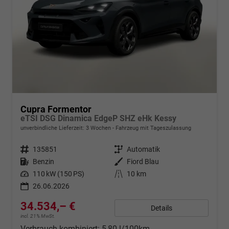
Cupra Formentor
eTSI DSG Dinamica EdgeP SHZ eHk Kessy
unverbindliche Lieferzeit:
3 Wochen
Fahrzeug mit Tageszulassung
Fahrzeugnr.
135851
Getriebe
Automatik
Kraftstoff
Benzin
Außenfarbe
Fiord Blau
Leistung
110 kW (150 PS)
Kilometerstand
10 km
26.06.2026
34.534,– €
Details
incl. 21% MwSt.
Verbrauch kombiniert:
5,80 l/100km