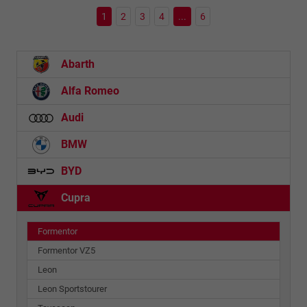
1
2
3
4
...
6
Abarth
Alfa Romeo
Audi
BMW
BYD
Cupra
Formentor
Formentor VZ5
Leon
Leon Sportstourer