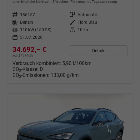
unverbindliche Lieferzeit:
3 Wochen
Fahrzeug mit Tageszulassung
Fahrzeugnr.
136157
Getriebe
Automatik
Kraftstoff
Benzin
Außenfarbe
Fiord Blau
Leistung
110 kW (150 PS)
Kilometerstand
10 km
31.07.2026
34.692,– €
Details
incl. 21% MwSt.
Verbrauch kombiniert:
5,90 l/100km
CO
-Klasse:
D
2
CO
-Emissionen:
133,00 g/km
2