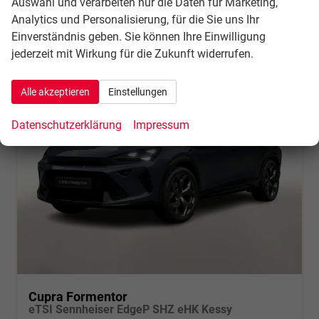
Auswahl und verarbeiten nur die Daten für Marketing,
CO
-Klasse:
D
2
CO
-Emissionen:
134,00 g/km
Analytics und Personalisierung, für die Sie uns Ihr
2
Einverständnis geben. Sie können Ihre Einwilligung
jederzeit mit Wirkung für die Zukunft widerrufen.
Alle akzeptieren
Einstellungen
Datenschutzerklärung
Impressum
Cupra Formentor
eTSI Sennheiser EdgeP SHZ eHK Kessy