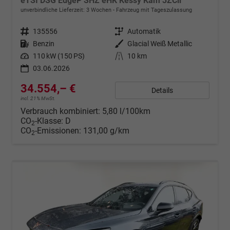
eTSI DSG EdgeP SHZ eHK Kessy Kam 3ZCli
unverbindliche Lieferzeit:
3 Wochen
Fahrzeug mit Tageszulassung
Fahrzeugnr.
135556
Getriebe
Automatik
Kraftstoff
Benzin
Außenfarbe
Glacial Weiß Metallic
Leistung
110 kW (150 PS)
Kilometerstand
10 km
03.06.2026
34.554,– €
Details
incl. 21% MwSt.
Verbrauch kombiniert:
5,80 l/100km
CO
-Klasse:
D
2
CO
-Emissionen:
131,00 g/km
2