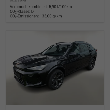
incl. 21% MwSt.
Verbrauch kombiniert:
5,90 l/100km
CO
-Klasse:
D
2
CO
-Emissionen:
133,00 g/km
2