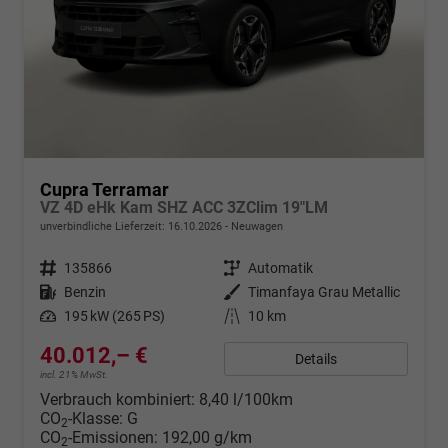
Cupra Terramar
VZ 4D eHk Kam SHZ ACC 3ZClim 19"LM
unverbindliche Lieferzeit:
16.10.2026
Neuwagen
Fahrzeugnr.
135866
Getriebe
Automatik
Kraftstoff
Benzin
Außenfarbe
Timanfaya Grau Metallic
Leistung
195 kW (265 PS)
Kilometerstand
10 km
40.012,– €
Details
incl. 21% MwSt.
Verbrauch kombiniert:
8,40 l/100km
CO
-Klasse:
G
2
CO
-Emissionen:
192,00 g/km
2