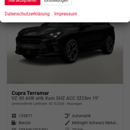
Alle akzeptieren
Einstellungen
Datenschutzerklärung
Impressum
Cupra Terramar
VZ 4D AHK eHk Kam SHZ ACC 3ZClim 19"
unverbindliche Lieferzeit:
05.10.2026
Neuwagen
Fahrzeugnr.
135871
Getriebe
Automatik
Kraftstoff
Benzin
Außenfarbe
Midnight Schwarz Metallic
Leistung
195 kW (265 PS)
Kilometerstand
10 km