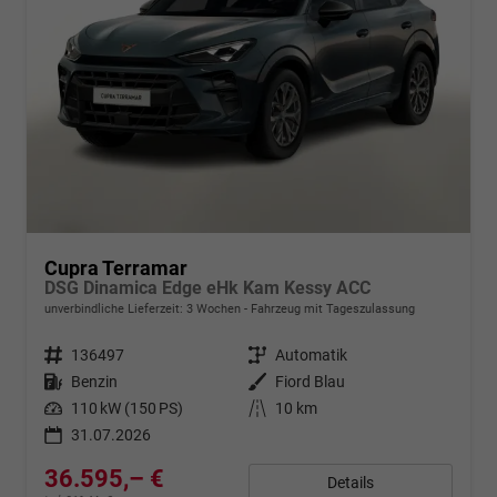
Cupra Terramar
DSG Dinamica Edge eHk Kam Kessy ACC
unverbindliche Lieferzeit:
3 Wochen
Fahrzeug mit Tageszulassung
Fahrzeugnr.
136497
Getriebe
Automatik
Kraftstoff
Benzin
Außenfarbe
Fiord Blau
Leistung
110 kW (150 PS)
Kilometerstand
10 km
31.07.2026
36.595,– €
Details