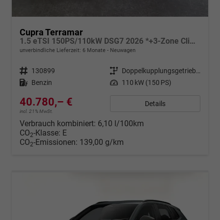
Cupra Terramar
1.5 eTSI 150PS/110kW DSG7 2026 *+3-Zone Climatronic +ACC +Smart Amb*
unverbindliche Lieferzeit:
6 Monate
Neuwagen
Fahrzeugnr.
130899
Getriebe
Doppelkupplungsgetriebe (DSG)
Kraftstoff
Benzin
Leistung
110 kW (150 PS)
40.780,– €
Details
incl. 21% MwSt.
Verbrauch kombiniert:
6,10 l/100km
CO
-Klasse:
E
2
CO
-Emissionen:
139,00 g/km
2