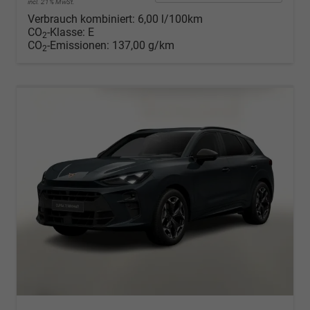
incl. 21% MwSt.
Verbrauch kombiniert:
6,00 l/100km
CO
-Klasse:
E
2
CO
-Emissionen:
137,00 g/km
2