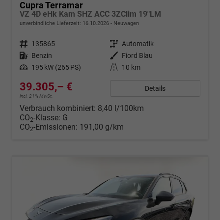
Cupra Terramar
VZ 4D eHk Kam SHZ ACC 3ZClim 19"LM
unverbindliche Lieferzeit:
16.10.2026
Neuwagen
Fahrzeugnr.
135865
Getriebe
Automatik
Kraftstoff
Benzin
Außenfarbe
Fiord Blau
Leistung
195 kW (265 PS)
Kilometerstand
10 km
39.305,– €
Details
incl. 21% MwSt.
Verbrauch kombiniert:
8,40 l/100km
CO
-Klasse:
G
2
CO
-Emissionen:
191,00 g/km
2