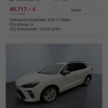
40.717,– €
Details
incl. 21% MwSt.
Verbrauch kombiniert:
8,40 l/100km
CO
-Klasse:
G
2
CO
-Emissionen:
192,00 g/km
2