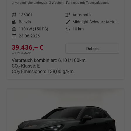
unverbindliche Lieferzeit:
3 Wochen
Fahrzeug mit Tageszulassung
Fahrzeugnr.
136001
Getriebe
Automatik
Kraftstoff
Benzin
Außenfarbe
Midnight Schwarz Metallic
Leistung
110 kW (150 PS)
Kilometerstand
10 km
23.06.2026
39.436,– €
Details
incl. 21% MwSt.
Verbrauch kombiniert:
6,10 l/100km
CO
-Klasse:
E
2
CO
-Emissionen:
138,00 g/km
2