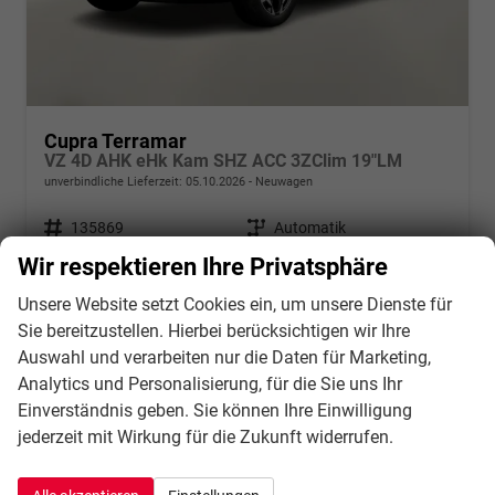
Cupra Terramar
VZ 4D AHK eHk Kam SHZ ACC 3ZClim 19"LM
unverbindliche Lieferzeit:
05.10.2026
Neuwagen
Fahrzeugnr.
135869
Getriebe
Automatik
Kraftstoff
Benzin
Außenfarbe
Timanfaya Grau Metallic
Wir respektieren Ihre Privatsphäre
Leistung
195 kW (265 PS)
Kilometerstand
10 km
Unsere Website setzt Cookies ein, um unsere Dienste für
40.717,– €
Details
Sie bereitzustellen. Hierbei berücksichtigen wir Ihre
incl. 21% MwSt.
Auswahl und verarbeiten nur die Daten für Marketing,
Verbrauch kombiniert:
8,40 l/100km
Analytics und Personalisierung, für die Sie uns Ihr
CO
-Klasse:
G
2
Einverständnis geben. Sie können Ihre Einwilligung
CO
-Emissionen:
192,00 g/km
2
jederzeit mit Wirkung für die Zukunft widerrufen.