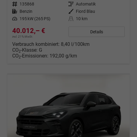
Fahrzeugnr.
135868
Getriebe
Automatik
Kraftstoff
Benzin
Außenfarbe
Fiord Blau
Leistung
195 kW (265 PS)
Kilometerstand
10 km
40.012,– €
Details
incl. 21% MwSt.
Verbrauch kombiniert:
8,40 l/100km
CO
-Klasse:
G
2
CO
-Emissionen:
192,00 g/km
2