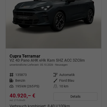
Cupra Terramar
VZ 4D Pano AHK eHk Kam SHZ ACC 3ZClim
unverbindliche Lieferzeit:
05.10.2026
Neuwagen
Fahrzeugnr.
135873
Getriebe
Automatik
Kraftstoff
Benzin
Außenfarbe
Fiord Blau
Leistung
195 kW (265 PS)
Kilometerstand
10 km
40.920,– €
Details
incl. 21% MwSt.
Verbrauch kombiniert:
8,40 l/100km