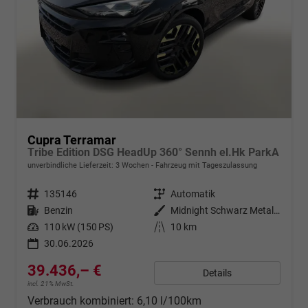
Cupra Terramar
Tribe Edition DSG HeadUp 360° Sennh el.Hk ParkA
unverbindliche Lieferzeit:
3 Wochen
Fahrzeug mit Tageszulassung
Fahrzeugnr.
135146
Getriebe
Automatik
Kraftstoff
Benzin
Außenfarbe
Midnight Schwarz Metallic
Leistung
110 kW (150 PS)
Kilometerstand
10 km
30.06.2026
39.436,– €
Details
incl. 21% MwSt.
Verbrauch kombiniert:
6,10 l/100km