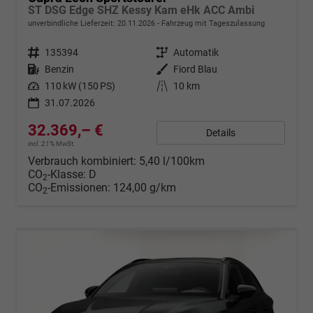
ST DSG Edge SHZ Kessy Kam eHk ACC Ambi
unverbindliche Lieferzeit:
20.11.2026
Fahrzeug mit Tageszulassung
Fahrzeugnr.
135394
Getriebe
Automatik
Kraftstoff
Benzin
Außenfarbe
Fiord Blau
Leistung
110 kW (150 PS)
Kilometerstand
10 km
31.07.2026
32.369,– €
Details
incl. 21% MwSt.
Verbrauch kombiniert:
5,40 l/100km
CO
-Klasse:
D
2
CO
-Emissionen:
124,00 g/km
2