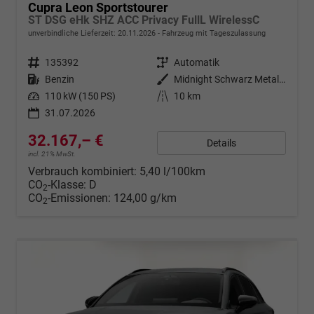
Cupra Leon Sportstourer
ST DSG eHk SHZ ACC Privacy FullL WirelessC
unverbindliche Lieferzeit:
20.11.2026
Fahrzeug mit Tageszulassung
Fahrzeugnr.
135392
Getriebe
Automatik
Kraftstoff
Benzin
Außenfarbe
Midnight Schwarz Metallic
Leistung
110 kW (150 PS)
Kilometerstand
10 km
31.07.2026
32.167,– €
Details
incl. 21% MwSt.
Verbrauch kombiniert:
5,40 l/100km
CO
-Klasse:
D
2
CO
-Emissionen:
124,00 g/km
2