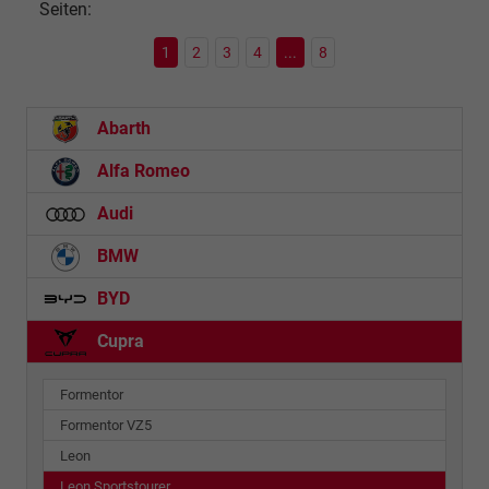
Seiten:
1
2
3
4
...
8
Abarth
Alfa Romeo
Audi
BMW
BYD
Cupra
Formentor
Formentor VZ5
Leon
Leon Sportstourer