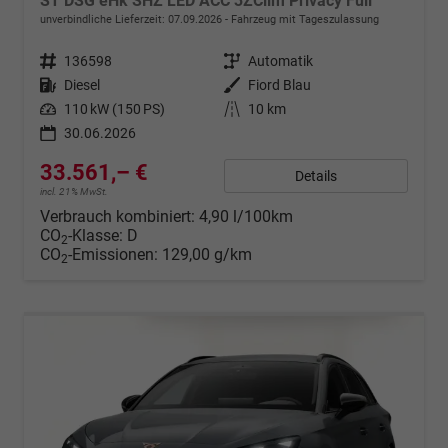
ST DSG eHk SHZ LED ACC 3ZClim Privacy Full
unverbindliche Lieferzeit:
07.09.2026
Fahrzeug mit Tageszulassung
Fahrzeugnr.
136598
Getriebe
Automatik
Kraftstoff
Diesel
Außenfarbe
Fiord Blau
Leistung
110 kW (150 PS)
Kilometerstand
10 km
30.06.2026
33.561,– €
Details
incl. 21% MwSt.
Verbrauch kombiniert:
4,90 l/100km
CO
-Klasse:
D
2
CO
-Emissionen:
129,00 g/km
2