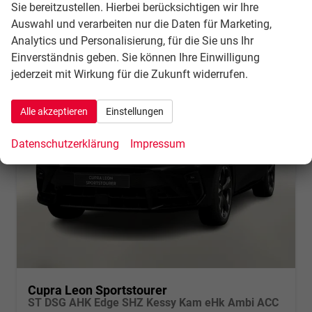
CO
-Klasse:
D
Sie bereitzustellen. Hierbei berücksichtigen wir Ihre
2
CO
-Emissionen:
124,00 g/km
2
Auswahl und verarbeiten nur die Daten für Marketing,
Analytics und Personalisierung, für die Sie uns Ihr
Einverständnis geben. Sie können Ihre Einwilligung
jederzeit mit Wirkung für die Zukunft widerrufen.
Alle akzeptieren
Einstellungen
Datenschutzerklärung
Impressum
Cupra Leon Sportstourer
ST DSG AHK Edge SHZ Kessy Kam eHk Ambi ACC