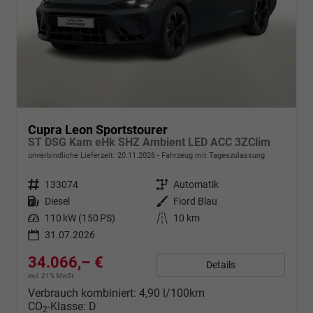
Cupra Leon Sportstourer
ST DSG Kam eHk SHZ Ambient LED ACC 3ZClim
unverbindliche Lieferzeit:
20.11.2026
Fahrzeug mit Tageszulassung
Fahrzeugnr.
133074
Getriebe
Automatik
Kraftstoff
Diesel
Außenfarbe
Fiord Blau
Leistung
110 kW (150 PS)
Kilometerstand
10 km
31.07.2026
34.066,– €
Details
incl. 21% MwSt.
Verbrauch kombiniert:
4,90 l/100km
CO
-Klasse:
D
2