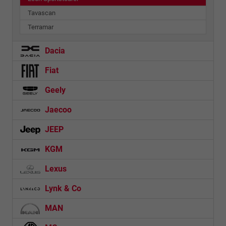
Tavascan
Terramar
Dacia
Fiat
Geely
Jaecoo
JEEP
KGM
Lexus
Lynk & Co
MAN