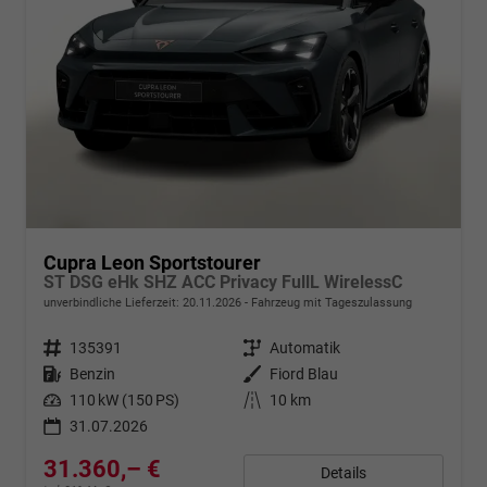
Cupra Leon Sportstourer
ST DSG eHk SHZ ACC Privacy FullL WirelessC
unverbindliche Lieferzeit:
20.11.2026
Fahrzeug mit Tageszulassung
Fahrzeugnr.
135391
Getriebe
Automatik
Kraftstoff
Benzin
Außenfarbe
Fiord Blau
Leistung
110 kW (150 PS)
Kilometerstand
10 km
31.07.2026
31.360,– €
Details