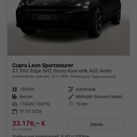
Cupra Leon Sportstourer
ST DSG Edge SHZ Kessy Kam eHk ACC Ambi
unverbindliche Lieferzeit:
20.11.2026
Fahrzeug mit Tageszulassung
Fahrzeugnr.
135395
Getriebe
Automatik
Kraftstoff
Benzin
Außenfarbe
Midnight Schwarz Metallic
Leistung
110 kW (150 PS)
Kilometerstand
10 km
31.07.2026
33.176,– €
Details
incl. 21% MwSt.
Verbrauch kombiniert:
5,40 l/100km