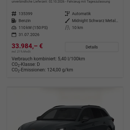
unverbindliche Lieferzeit:
02.10.2026
Fahrzeug mit Tageszulassung
Fahrzeugnr.
135399
Getriebe
Automatik
Kraftstoff
Benzin
Außenfarbe
Midnight Schwarz Metallic
Leistung
110 kW (150 PS)
Kilometerstand
10 km
31.07.2026
33.984,– €
Details
incl. 21% MwSt.
Verbrauch kombiniert:
5,40 l/100km
CO
-Klasse:
D
2
CO
-Emissionen:
124,00 g/km
2