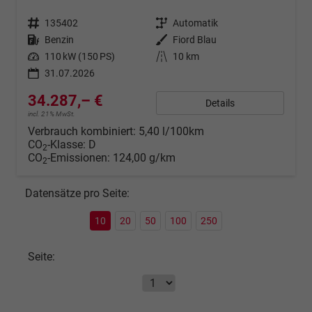
Fahrzeugnr.
135402
Getriebe
Automatik
Kraftstoff
Benzin
Außenfarbe
Fiord Blau
Leistung
110 kW (150 PS)
Kilometerstand
10 km
31.07.2026
34.287,– €
Details
incl. 21% MwSt.
Verbrauch kombiniert:
5,40 l/100km
CO
-Klasse:
D
2
CO
-Emissionen:
124,00 g/km
2
Datensätze pro Seite:
10
20
50
100
250
Seite: