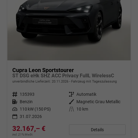
Cupra Leon Sportstourer
ST DSG eHk SHZ ACC Privacy FullL WirelessC
unverbindliche Lieferzeit:
20.11.2026
Fahrzeug mit Tageszulassung
Fahrzeugnr.
135393
Getriebe
Automatik
Kraftstoff
Benzin
Außenfarbe
Magnetic Grau Metallic
Leistung
110 kW (150 PS)
Kilometerstand
10 km
31.07.2026
32.167,– €
Details
incl. 21% MwSt.