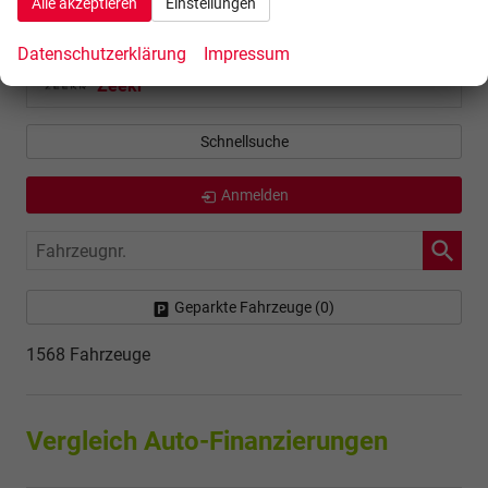
Alle akzeptieren
Einstellungen
Volvo
Datenschutzerklärung
Impressum
Zeekr
Schnellsuche
Anmelden
Fahrzeugnr.
Geparkte Fahrzeuge (
0
)
1568 Fahrzeuge
Vergleich Auto-Finanzierungen