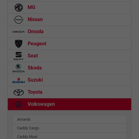
MG
Nissan
Omoda
Peugeot
Seat
Skoda
Suzuki
Toyota
Volkswagen
Amarok
Caddy Cargo
Caddy Maxi