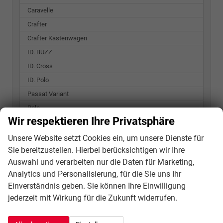
Caravelle
Crafter
Crafter Kastenwagen
ID. BUZZ
ID. Cross
ID. Polo
Passat Variant
Polo
Wir respektieren Ihre Privatsphäre
T-Roc
T7 California
Unsere Website setzt Cookies ein, um unsere Dienste für
Sie bereitzustellen. Hierbei berücksichtigen wir Ihre
T7 Caravelle
Auswahl und verarbeiten nur die Daten für Marketing,
T7 Multivan
Analytics und Personalisierung, für die Sie uns Ihr
Taigo
Einverständnis geben. Sie können Ihre Einwilligung
Tayron
jederzeit mit Wirkung für die Zukunft widerrufen.
Tiguan
Transporter Kastenwagen