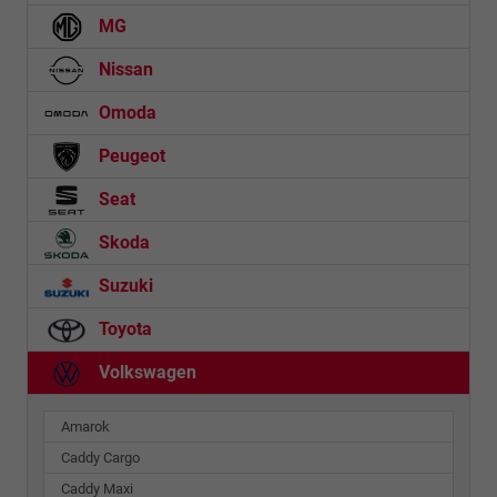
MG
Nissan
Omoda
Peugeot
Seat
Skoda
Suzuki
Toyota
Volkswagen
Amarok
Caddy Cargo
Caddy Maxi