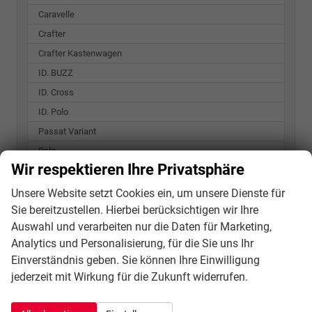
Caravelle
Crafter
Crafter Kastenwagen
ID. BUZZ
ID. Cross
ID. Polo
Passat Variant
Polo
Wir respektieren Ihre Privatsphäre
T-Roc
T7 California
Unsere Website setzt Cookies ein, um unsere Dienste für
Sie bereitzustellen. Hierbei berücksichtigen wir Ihre
T7 Caravelle
Auswahl und verarbeiten nur die Daten für Marketing,
T7 Multivan
Analytics und Personalisierung, für die Sie uns Ihr
Taigo
Einverständnis geben. Sie können Ihre Einwilligung
Tayron
jederzeit mit Wirkung für die Zukunft widerrufen.
Tiguan
Transporter Kastenwagen