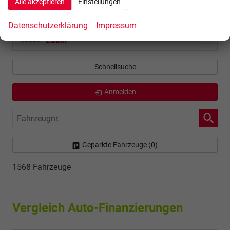
Alle akzeptieren
Einstellungen
Volvo
Datenschutzerklärung
Impressum
Zeekr
Schnellsuche
Anmelden
Fahrzeugnr.
Geparkte Fahrzeuge (
0
)
1568 Fahrzeuge
Vergleich Auto-Finanzierungen