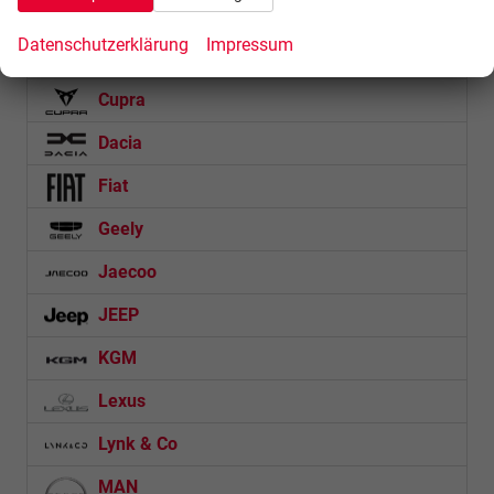
BMW
Datenschutzerklärung
Impressum
BYD
Cupra
Dacia
Fiat
Geely
Jaecoo
JEEP
KGM
Lexus
Lynk & Co
MAN