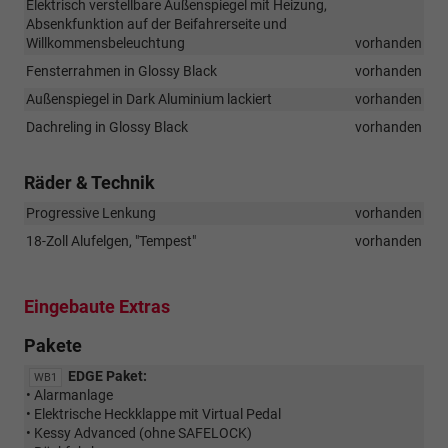
Elektrisch verstellbare Außenspiegel mit Heizung,
Absenkfunktion auf der Beifahrerseite und
Willkommensbeleuchtung
vorhanden
Fensterrahmen in Glossy Black
vorhanden
Außenspiegel in Dark Aluminium lackiert
vorhanden
Dachreling in Glossy Black
vorhanden
Räder & Technik
Progressive Lenkung
vorhanden
18-Zoll Alufelgen, "Tempest"
vorhanden
Eingebaute Extras
Pakete
EDGE Paket:
WB1
• Alarmanlage
• Elektrische Heckklappe mit Virtual Pedal
• Kessy Advanced (ohne SAFELOCK)