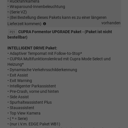
• Rückfahrkamera
• Wraparound-Innenbeleuchtung
• (Serie VZ)
• (Bei Bestellung dieses Pakets kann es zu einer längeren
(Bei
vorhanden
Lieferzeit kommen)
Bestellung
CUPRA Formentor UPGRADE Paket - (Paket ist nicht
P21
dieses
bestellbar)
Pakets
kann
INTELLIGENT DRIVE Paket:
es
• Adaptiver Tempomat mit Follow-to-Stop*
zu
• CUPRA Multifunktionslenkrad mit Cupra Mode Select und
einer
Heizung*
längeren
• Dynamische Verkehrsschilderkennung
Lieferzeit
• Exit Assist
kommen)
• Exit Warning
• Intelligenter Parkassistent
• Pre-Crash, vorne und hinten
• Side Assist
• Spurhalteassistent Plus
• Stauassistent
• Top View Kamera
• ( * = Serie)
• (nur i.V.m. EDGE Paket WB1)