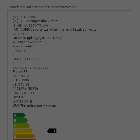
Beispielbilder, ggf. teilweise mit Sonderausstattung
AUSSENFARBE
0E
0E - Midnight Black Met.
INNENAUSSTATTUNG
AQ
CUPRA Sportsitze vorne in Sharp Textil, Schwarz
GETRIEBE
Doppelkupplungsgetriebe (DSG)
ANTRIEBSACHSE
Frontantrieb
ZYLINDER
4
PARTIKELFILTER
1
SCHADSTOFFKLASSE
Euro 6 EB
HUBRAUM
1.498 ccm
LEISTUNG
110 kW (150 PS)
KRAFTSTOFF
Benzin
KATEGORIE
SUV/Geländewagen/Pickup