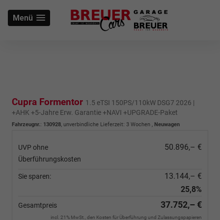
Menü
Cupra Formentor
1.5 eTSI 150PS/110kW DSG7 2026 |
+AHK +5-Jahre Erw. Garantie +NAVI +UPGRADE-Paket
Fahrzeugnr.
:
130928
, unverbindliche Lieferzeit:
3 Wochen
,
Neuwagen
50.896,– €
UVP ohne
Überführungskosten
13.144,– €
Sie sparen:
25,8%
37.752,– €
Gesamtpreis
incl. 21% MwSt., den Kosten für Überführung und Zulassungspapieren