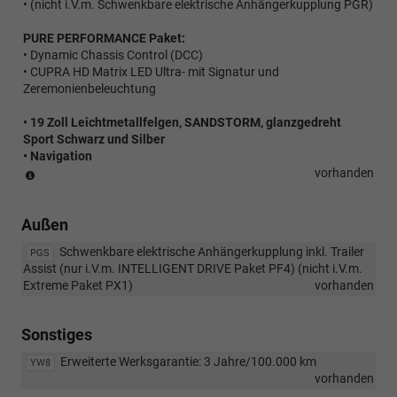
• (nicht i.V.m. Schwenkbare elektrische Anhängerkupplung PGR)
PURE PERFORMANCE Paket:
• Dynamic Chassis Control (DCC)
• CUPRA HD Matrix LED Ultra- mit Signatur und
Zeremonienbeleuchtung
• 19 Zoll Leichtmetallfelgen, SANDSTORM, glanzgedreht
Sport Schwarz und Silber
• Navigation
(Paket
vorhanden
ist
nicht
Außen
bestellbar)
Schwenkbare elektrische Anhängerkupplung inkl. Trailer
PGS
Assist (nur i.V.m. INTELLIGENT DRIVE Paket PF4) (nicht i.V.m.
Extreme Paket PX1)
vorhanden
Sonstiges
Erweiterte Werksgarantie: 3 Jahre/100.000 km
YW8
vorhanden