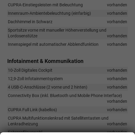
CUPRA-Einstiegsleisten mit Beleuchtung
vorhanden
Innenraum-Ambientebeleuchtung (einfarbig)
vorhanden
Dachhimmel in Schwarz
vorhanden
Sportsitze vorne mit manueller Höhenverstellung und
Lordosenstütze
vorhanden
Innenspiegel mit automatischer Abblendfunktion
vorhanden
Infotainment & Kommunikation
10-Zoll Digitales Cockpit
vorhanden
12,9-Zoll Infotainmentsystem
vorhanden
4 USB-C-Anschlüsse (2 vorne und 2 hinten)
vorhanden
Connectivity Box (inkl. Bluetooth und Mobile Phone Interface)
vorhanden
CUPRA Full Link (kabellos)
vorhanden
CUPRA Multifunktionslenkrad mit Satellitentasten und
Lenkradheizung
vorhanden
Fahrprofilauswahl
vorhanden