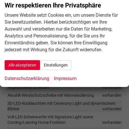
Wir respektieren Ihre Privatsphäre
Sicherheit & Assistenz
Unsere Website setzt Cookies ein, um unsere Dienste für
Sie bereitzustellen. Hierbei berücksichtigen wir Ihre
Adaptiver Tempomat mit Follow-to-Stop
vorhanden
Auswahl und verarbeiten nur die Daten für Marketing,
Schlüsselloses Startsystem
vorhanden
Analytics und Personalisierung, für die Sie uns Ihr
Regen- und Lichtsensor
vorhanden
Einverständnis geben. Sie können Ihre Einwilligung
Front Cross Traffic Assist
vorhanden
jederzeit mit Wirkung für die Zukunft widerrufen.
Lichtassistent
vorhanden
Einparkhilfe vorne und hinten
vorhanden
Alle akzeptieren
Einstellungen
Außen
Datenschutzerklärung
Impressum
Abgedunkelte Scheiben
vorhanden
Akustik-Windschutzscheibe mit Wärmeisolierung
vorhanden
3D-LED-Rückleuchten mit Ceremony Light und dynamischem
Blinker
vorhanden
Voll-LED-Scheinwerfer mit Signature Light sowie
Coming/Leaving Home-Funktion
vorhanden