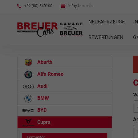
+32 (80) 540100
info@breuer.be
NEUFAHRZEUGE
N
BEWERTUNGEN
G
Abarth
Alfa Romeo
C
Audi
Ve
BMW
BYD
An
Cupra
Formentor