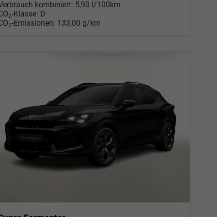
Verbrauch kombiniert:
5,90 l/100km
CO
-Klasse:
D
2
CO
-Emissionen:
133,00 g/km
2