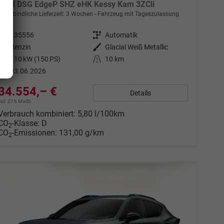
eTSI DSG EdgeP SHZ eHK Kessy Kam 3ZCli
unverbindliche Lieferzeit:
3 Wochen
Fahrzeug mit Tageszulassung
Fahrzeugnr.
135556
Getriebe
Automatik
Kraftstoff
Benzin
Außenfarbe
Glacial Weiß Metallic
Leistung
110 kW (150 PS)
Kilometerstand
10 km
03.06.2026
34.554,– €
Details
incl. 21% MwSt.
Verbrauch kombiniert:
5,80 l/100km
CO
-Klasse:
D
2
CO
-Emissionen:
131,00 g/km
2