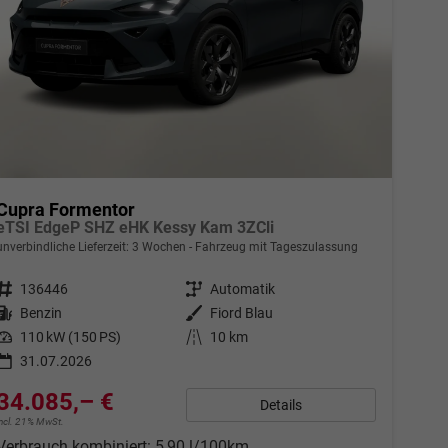
Cupra Formentor
eTSI EdgeP SHZ eHK Kessy Kam 3ZCli
unverbindliche Lieferzeit:
3 Wochen
Fahrzeug mit Tageszulassung
Fahrzeugnr.
136446
Getriebe
Automatik
Kraftstoff
Benzin
Außenfarbe
Fiord Blau
Leistung
110 kW (150 PS)
Kilometerstand
10 km
31.07.2026
34.085,– €
Details
incl. 21% MwSt.
Verbrauch kombiniert:
5,90 l/100km