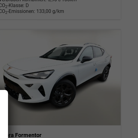
CO
-Klasse:
D
2
CO
-Emissionen:
133,00 g/km
2
Cupra Formentor