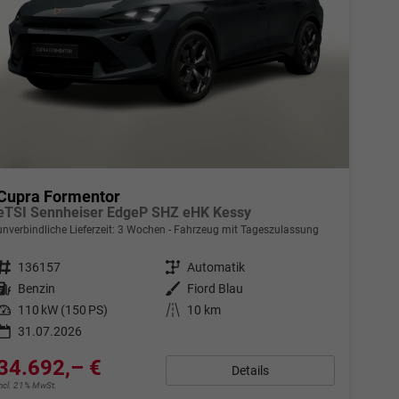
Cupra Formentor
eTSI Sennheiser EdgeP SHZ eHK Kessy
unverbindliche Lieferzeit:
3 Wochen
Fahrzeug mit Tageszulassung
Fahrzeugnr.
136157
Getriebe
Automatik
Kraftstoff
Benzin
Außenfarbe
Fiord Blau
Leistung
110 kW (150 PS)
Kilometerstand
10 km
31.07.2026
34.692,– €
Details
incl. 21% MwSt.