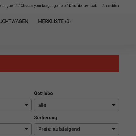
 langue ici / Choose your language here / Kies hier uw taal:
Anmelden
UCHTWAGEN
MERKLISTE (
0
)
Getriebe
Sortierung