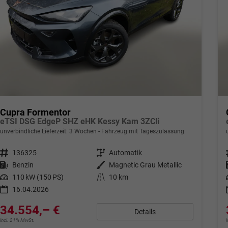
Cupra Formentor
eTSI DSG EdgeP SHZ eHK Kessy Kam 3ZCli
unverbindliche Lieferzeit:
3 Wochen
Fahrzeug mit Tageszulassung
Fahrzeugnr.
136325
Getriebe
Automatik
Kraftstoff
Benzin
Außenfarbe
Magnetic Grau Metallic
Leistung
110 kW (150 PS)
Kilometerstand
10 km
16.04.2026
34.554,– €
Details
incl. 21% MwSt.