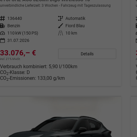
unverbindliche Lieferzeit:
3 Wochen
Fahrzeug mit Tageszulassung
Fahrzeugnr.
136440
Getriebe
Automatik
Kraftstoff
Benzin
Außenfarbe
Fiord Blau
Leistung
110 kW (150 PS)
Kilometerstand
10 km
31.07.2026
33.076,– €
Details
incl. 21% MwSt.
Verbrauch kombiniert:
5,90 l/100km
CO
-Klasse:
D
2
CO
-Emissionen:
133,00 g/km
2