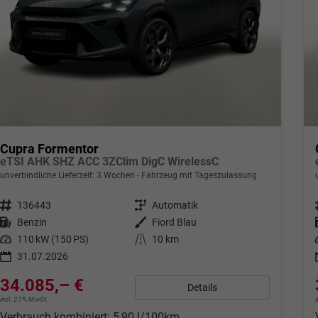
Cupra Formentor
eTSI AHK SHZ ACC 3ZClim DigC WirelessC
unverbindliche Lieferzeit:
3 Wochen
Fahrzeug mit Tageszulassung
Fahrzeugnr.
136443
Getriebe
Automatik
Kraftstoff
Benzin
Außenfarbe
Fiord Blau
Leistung
110 kW (150 PS)
Kilometerstand
10 km
31.07.2026
34.085,– €
Details
incl. 21% MwSt.
Verbrauch kombiniert:
5,90 l/100km