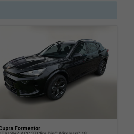
Cupra Formentor
eTSI SHZ ACC 3ZClim DigC WirelessC 18"