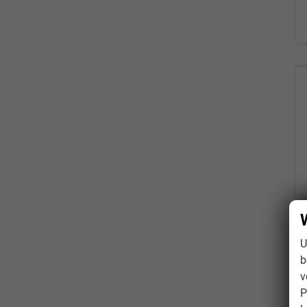
U
b
v
P