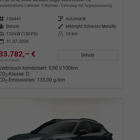
unverbindliche Lieferzeit:
3 Wochen
Fahrzeug mit Tageszulassung
Fahrzeugnr.
136441
Getriebe
Automatik
Kraftstoff
Benzin
Außenfarbe
Midnight Schwarz Metallic
Leistung
110 kW (150 PS)
Kilometerstand
10 km
31.07.2026
33.782,– €
Details
incl. 21% MwSt.
Verbrauch kombiniert:
5,90 l/100km
CO
-Klasse:
D
2
CO
-Emissionen:
133,00 g/km
2