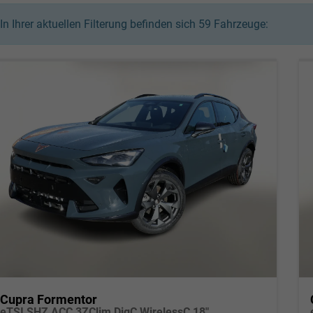
In Ihrer aktuellen Filterung befinden sich
59
Fahrzeuge:
Cupra Formentor
eTSI SHZ ACC 3ZClim DigC WirelessC 18"