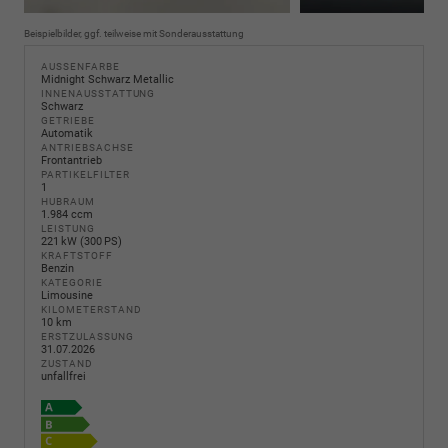
Beispielbilder, ggf. teilweise mit Sonderausstattung
AUSSENFARBE
Midnight Schwarz Metallic
INNENAUSSTATTUNG
Schwarz
GETRIEBE
Automatik
ANTRIEBSACHSE
Frontantrieb
PARTIKELFILTER
1
HUBRAUM
1.984 ccm
LEISTUNG
221 kW (300 PS)
KRAFTSTOFF
Benzin
KATEGORIE
Limousine
KILOMETERSTAND
10 km
ERSTZULASSUNG
31.07.2026
ZUSTAND
unfallfrei