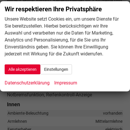
mitte (Central Airbag), Seitenscheiben ab 2.Sitzreihe und
Wir respektieren Ihre Privatsphäre
Heckscheibe dunkel getönt (Privacy Glass),
Fahrassistenz-System: Autom. Distanzregelung (ACC /
Unsere Website setzt Cookies ein, um unsere Dienste für
PCC) mit vorausschauender Geschw.-Regelung,
Sie bereitzustellen. Hierbei berücksichtigen wir Ihre
Fahrassistenz-System: Verkehrszeichenerkennung,
Auswahl und verarbeiten nur die Daten für Marketing,
Analytics und Personalisierung, für die Sie uns Ihr
Notrufsystem, Lenkrad heizbar (CUPRA Supersport,
Einverständnis geben. Sie können Ihre Einwilligung
Leder) mit Multifunktion und Schaltfunktion,
jederzeit mit Wirkung für die Zukunft widerrufen.
Fahrassistenz-System: Fernlichtassistent, Einparkhilfe
vorn und hinten, Fahrassistenz-System:
Alle akzeptieren
Einstellungen
Müdigkeitserkennung, Fahrassistenz-System:
Spurhalteassistent, Fahrassistenz-System:
Datenschutzerklärung
Impressum
Umfeldbeobachtungssystem (Front assist) mit City-
Notbremsfunktion, Reifenkontroll-Anzeige
Innen
Ambiente-Beleuchtung
vorhanden
Armlehnen
Mittelarmlehne
Fensterheber
elektrisch