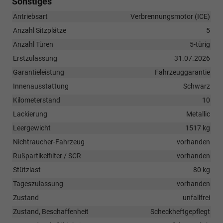
Sonstiges
Antriebsart
Verbrennungsmotor (ICE)
Anzahl Sitzplätze
5
Anzahl Türen
5-türig
Erstzulassung
31.07.2026
Garantieleistung
Fahrzeuggarantie
Innenausstattung
Schwarz
Kilometerstand
10
Lackierung
Metallic
Leergewicht
1517 kg
Nichtraucher-Fahrzeug
vorhanden
Rußpartikelfilter / SCR
vorhanden
Stützlast
80 kg
Tageszulassung
vorhanden
Zustand
unfallfrei
Zustand, Beschaffenheit
Scheckheftgepflegt