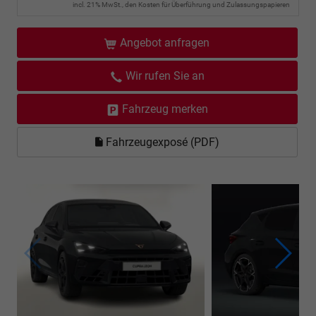
incl. 21% MwSt., den Kosten für Überführung und Zulassungspapieren
Angebot anfragen
Wir rufen Sie an
Fahrzeug merken
Fahrzeugexposé (PDF)