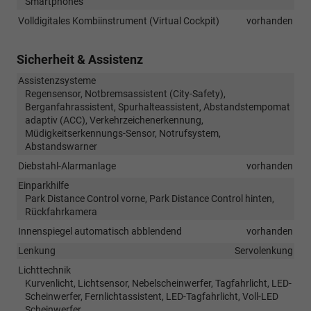
Smartphones
Volldigitales Kombiinstrument (Virtual Cockpit)
vorhanden
Sicherheit & Assistenz
Assistenzsysteme
Regensensor, Notbremsassistent (City-Safety),
Berganfahrassistent, Spurhalteassistent, Abstandstempomat
adaptiv (ACC), Verkehrzeichenerkennung,
Müdigkeitserkennungs-Sensor, Notrufsystem,
Abstandswarner
Diebstahl-Alarmanlage
vorhanden
Einparkhilfe
Park Distance Control vorne, Park Distance Control hinten,
Rückfahrkamera
Innenspiegel automatisch abblendend
vorhanden
Lenkung
Servolenkung
Lichttechnik
Kurvenlicht, Lichtsensor, Nebelscheinwerfer, Tagfahrlicht, LED-
Scheinwerfer, Fernlichtassistent, LED-Tagfahrlicht, Voll-LED
Scheinwerfer