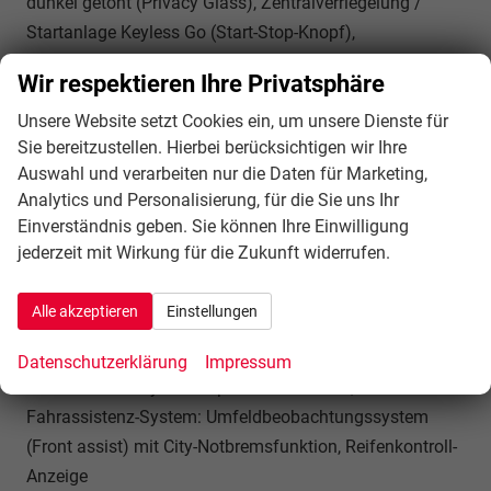
dunkel getönt (Privacy Glass), Zentralverriegelung /
Startanlage Keyless Go (Start-Stop-Knopf),
Fahrassistenz-System: Fahrprofilauswahl (CUPRA Drive
Wir respektieren Ihre Privatsphäre
Profile), Wärmeschutzverglasung, Fahrassistenz-System:
Unsere Website setzt Cookies ein, um unsere Dienste für
Autom. Distanzregelung (ACC / PCC) mit
Sie bereitzustellen. Hierbei berücksichtigen wir Ihre
vorausschauender Geschw.-Regelung, Fahrassistenz-
Auswahl und verarbeiten nur die Daten für Marketing,
System: Verkehrszeichenerkennung, Notrufsystem,
Analytics und Personalisierung, für die Sie uns Ihr
Lenkrad heizbar (CUPRA Supersport, Leder) mit
Einverständnis geben. Sie können Ihre Einwilligung
Multifunktion und Schaltfunktion, Außenspiegel elektr.
jederzeit mit Wirkung für die Zukunft widerrufen.
verstell-, heiz- und anklappbar mit Spiegelabsenkung
und Welcome Light, Fahrassistenz-System:
Alle akzeptieren
Einstellungen
Fernlichtassistent, Einparkhilfe vorn und hinten,
Fahrassistenz-System: Müdigkeitserkennung,
Datenschutzerklärung
Impressum
Fahrassistenz-System: Spurhalteassistent,
Fahrassistenz-System: Umfeldbeobachtungssystem
(Front assist) mit City-Notbremsfunktion, Reifenkontroll-
Anzeige