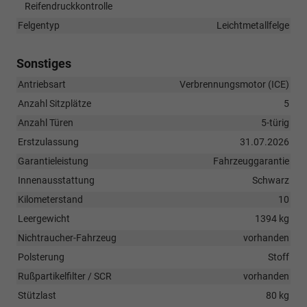
Reifendruckkontrolle
Felgentyp
Leichtmetallfelge
Sonstiges
Antriebsart
Verbrennungsmotor (ICE)
Anzahl Sitzplätze
5
Anzahl Türen
5-türig
Erstzulassung
31.07.2026
Garantieleistung
Fahrzeuggarantie
Innenausstattung
Schwarz
Kilometerstand
10
Leergewicht
1394 kg
Nichtraucher-Fahrzeug
vorhanden
Polsterung
Stoff
Rußpartikelfilter / SCR
vorhanden
Stützlast
80 kg