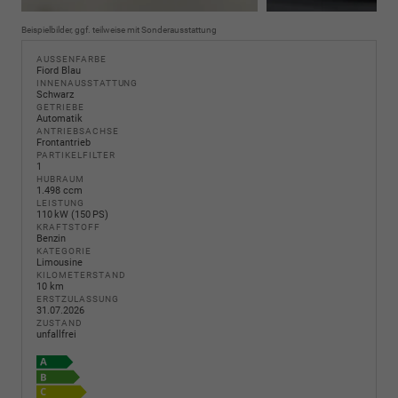
Beispielbilder, ggf. teilweise mit Sonderausstattung
AUSSENFARBE
Fiord Blau
INNENAUSSTATTUNG
Schwarz
GETRIEBE
Automatik
ANTRIEBSACHSE
Frontantrieb
PARTIKELFILTER
1
HUBRAUM
1.498 ccm
LEISTUNG
110 kW (150 PS)
KRAFTSTOFF
Benzin
KATEGORIE
Limousine
KILOMETERSTAND
10 km
ERSTZULASSUNG
31.07.2026
ZUSTAND
unfallfrei