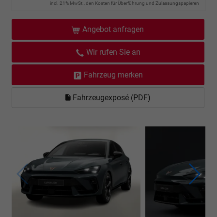
incl. 21% MwSt., den Kosten für Überführung und Zulassungspapieren
Angebot anfragen
Wir rufen Sie an
Fahrzeug merken
Fahrzeugexposé (PDF)