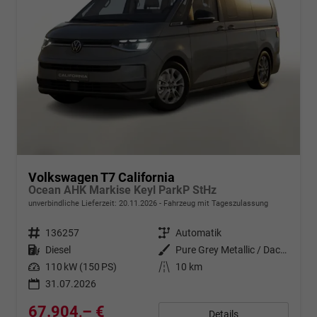
Volkswagen T7 California
Ocean AHK Markise Keyl ParkP StHz
unverbindliche Lieferzeit:
20.11.2026
Fahrzeug mit Tageszulassung
Fahrzeugnr.
136257
Getriebe
Automatik
Kraftstoff
Diesel
Außenfarbe
Pure Grey Metallic / Dach: schwa
Leistung
110 kW (150 PS)
Kilometerstand
10 km
31.07.2026
67.904,– €
Details