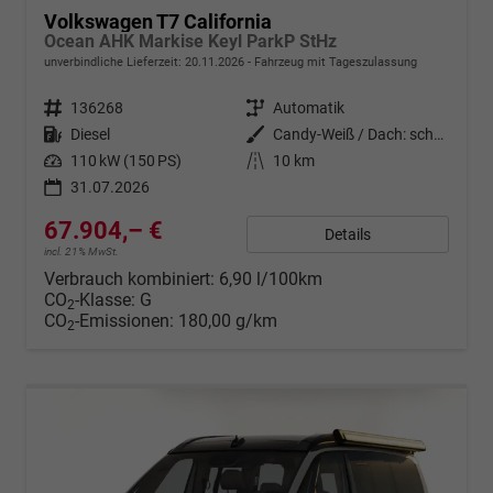
Volkswagen T7 California
Ocean AHK Markise Keyl ParkP StHz
unverbindliche Lieferzeit:
20.11.2026
Fahrzeug mit Tageszulassung
Fahrzeugnr.
136268
Getriebe
Automatik
Kraftstoff
Diesel
Außenfarbe
Candy-Weiß / Dach: schwarz
Leistung
110 kW (150 PS)
Kilometerstand
10 km
31.07.2026
67.904,– €
Details
incl. 21% MwSt.
Verbrauch kombiniert:
6,90 l/100km
CO
-Klasse:
G
2
CO
-Emissionen:
180,00 g/km
2