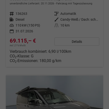
unverbindliche Lieferzeit:
20.11.2026
Fahrzeug mit Tageszulassung
Fahrzeugnr.
136263
Getriebe
Automatik
Kraftstoff
Diesel
Außenfarbe
Candy-Weiß / Dach: schwarz
Leistung
110 kW (150 PS)
Kilometerstand
10 km
31.07.2026
69.115,– €
Details
incl. 21% MwSt.
Verbrauch kombiniert:
6,90 l/100km
CO
-Klasse:
G
2
CO
-Emissionen:
180,00 g/km
2