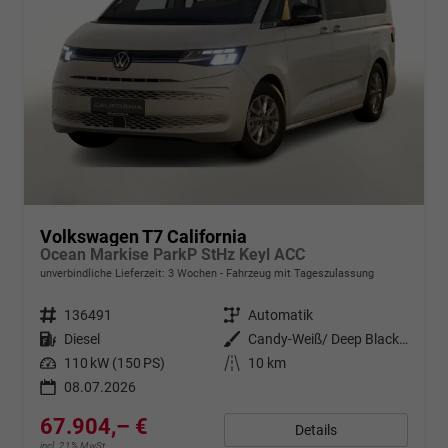
Volkswagen T7 California
Ocean Markise ParkP StHz Keyl ACC
unverbindliche Lieferzeit:
3 Wochen
Fahrzeug mit Tageszulassung
Fahrzeugnr.
136491
Getriebe
Automatik
Kraftstoff
Diesel
Außenfarbe
Candy-Weiß/ Deep Black Perleffek
Leistung
110 kW (150 PS)
Kilometerstand
10 km
08.07.2026
67.904,– €
Details
incl. 21% MwSt.