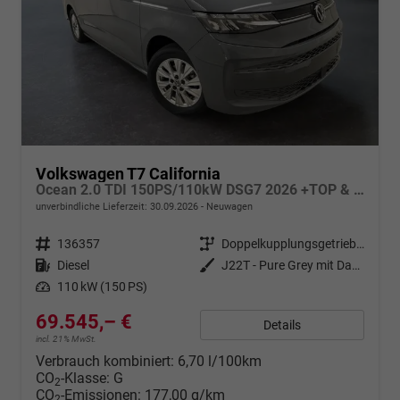
Volkswagen T7 California
Ocean 2.0 TDI 150PS/110kW DSG7 2026 +TOP & PARK PAKET+18" ALU+AHK+TRAVEL ASSIST+EL- HEBEDACH, BASALT GRAU+CAMPINGAUSBAU
unverbindliche Lieferzeit:
30.09.2026
Neuwagen
Fahrzeugnr.
136357
Getriebe
Doppelkupplungsgetriebe (DSG)
Kraftstoff
Diesel
Außenfarbe
J22T - Pure Grey mit Dach in Schwarz
Leistung
110 kW (150 PS)
69.545,– €
Details
incl. 21% MwSt.
Verbrauch kombiniert:
6,70 l/100km
CO
-Klasse:
G
2
CO
-Emissionen:
177,00 g/km
2