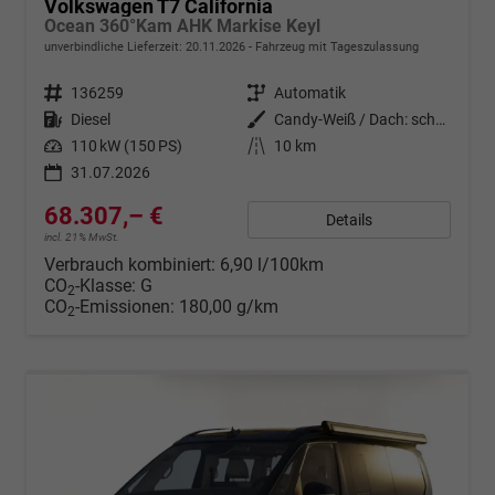
Volkswagen T7 California
Ocean 360°Kam AHK Markise Keyl
unverbindliche Lieferzeit:
20.11.2026
Fahrzeug mit Tageszulassung
Fahrzeugnr.
136259
Getriebe
Automatik
Kraftstoff
Diesel
Außenfarbe
Candy-Weiß / Dach: schwarz
Leistung
110 kW (150 PS)
Kilometerstand
10 km
31.07.2026
68.307,– €
Details
incl. 21% MwSt.
Verbrauch kombiniert:
6,90 l/100km
CO
-Klasse:
G
2
CO
-Emissionen:
180,00 g/km
2