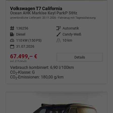
Volkswagen T7 California
Ocean AHK Markise Keyl ParkP StHz
unverbindliche Lieferzeit:
20.11.2026
Fahrzeug mit Tageszulassung
Fahrzeugnr.
136256
Getriebe
Automatik
Kraftstoff
Diesel
Außenfarbe
Candy-Weiß
Leistung
110 kW (150 PS)
Kilometerstand
10 km
31.07.2026
67.499,– €
Details
incl. 21% MwSt.
Verbrauch kombiniert:
6,90 l/100km
CO
-Klasse:
G
2
CO
-Emissionen:
180,00 g/km
2