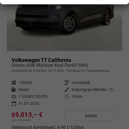
Volkswagen T7 California
Ocean AHK Markise Keyl ParkP StHz
unverbindliche Lieferzeit:
20.11.2026
Fahrzeug mit Tageszulassung
Fahrzeugnr.
136269
Getriebe
Automatik
Kraftstoff
Diesel
Außenfarbe
Indiumgrau Metallic / Dach: schw
Leistung
110 kW (150 PS)
Kilometerstand
10 km
31.07.2026
69.013,– €
Details
incl. 21% MwSt.
Verbrauch kombiniert:
6,90 l/100km