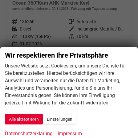
Ocean 360°Kam AHK Markise Keyl
unverbindliche Lieferzeit:
20.11.2026
Fahrzeug mit Tageszulassung
Fahrzeugnr.
136260
Getriebe
Automatik
Kraftstoff
Diesel
Außenfarbe
Indiumgrau Metallic / Dach: schw
Leistung
110 kW (150 PS)
Kilometerstand
10 km
31.07.2026
Wir respektieren Ihre Privatsphäre
69.013,– €
Details
incl. 21% MwSt.
Unsere Website setzt Cookies ein, um unsere Dienste für
Verbrauch kombiniert:
6,90 l/100km
Sie bereitzustellen. Hierbei berücksichtigen wir Ihre
CO
-Klasse:
G
2
Auswahl und verarbeiten nur die Daten für Marketing,
CO
-Emissionen:
180,00 g/km
2
Analytics und Personalisierung, für die Sie uns Ihr
Einverständnis geben. Sie können Ihre Einwilligung
jederzeit mit Wirkung für die Zukunft widerrufen.
Alle akzeptieren
Einstellungen
Datenschutzerklärung
Impressum