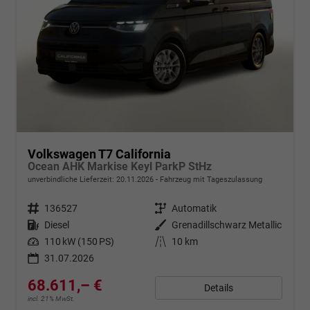
Volkswagen T7 California
Ocean AHK Markise Keyl ParkP StHz
unverbindliche Lieferzeit:
20.11.2026
Fahrzeug mit Tageszulassung
Fahrzeugnr.
136527
Getriebe
Automatik
Kraftstoff
Diesel
Außenfarbe
Grenadillschwarz Metallic
Leistung
110 kW (150 PS)
Kilometerstand
10 km
31.07.2026
68.611,– €
Details
incl. 21% MwSt.