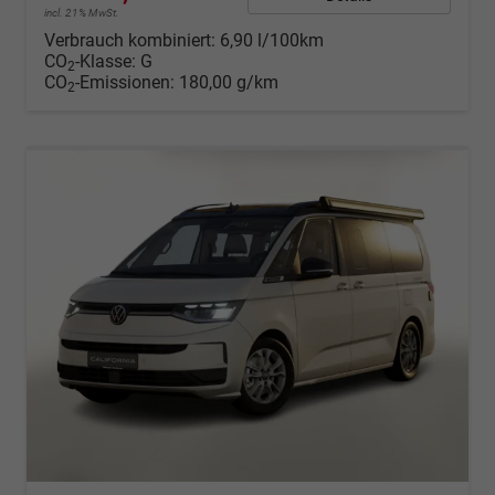
incl. 21% MwSt.
Verbrauch kombiniert:
6,90 l/100km
CO
-Klasse:
G
2
CO
-Emissionen:
180,00 g/km
2