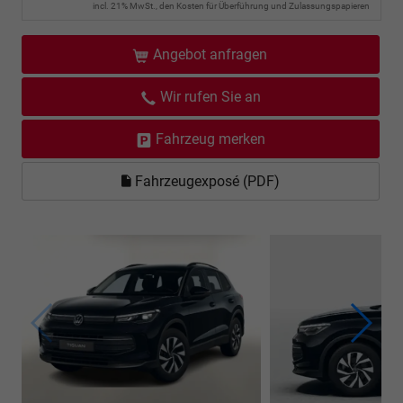
incl. 21% MwSt., den Kosten für Überführung und Zulassungspapieren
Angebot anfragen
Wir rufen Sie an
Fahrzeug merken
Fahrzeugexposé (PDF)