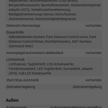
Regensensor, Notbremsassistent (City-Safety),
Berganfahrassistent, Spurhalteassistent, Abstandstempomat
adaptiv (ACC), Verkehrzeichenerkennung,
Müdigkeitserkennungs-Sensor, Notrufsystem,
Abstandswarner, Geschwindigkeitsbegrenzer
Diebstahl-Alarmanlage
vorhanden
Einparkhilfe
Selbstlenkendes System, Park Distance Control vorne, Park
Distance Control hinten, Rückfahrkamera, 360°-Kamera
(Surround View)
Innenspiegel automatisch abblendend
vorhanden
Lichttechnik
Lichtsensor, Tagfahrlicht, LED-Scheinwerfer,
Fernlichtassistent, LED-Tagfahrlicht, Kurvenlicht, adaptiv
(AFS), Voll-LED Scheinwerfer
Start/Stop-Automatik
vorhanden
Zentralverriegelung
Zentralverriegelung
Außen
Außenspiegel
Außenspiegel elektrisch verstellbar