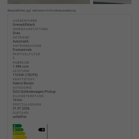
Beispielbilder, ggf. teilweise mit Sonderausstattung
AUSSENFARBE
Grenadillblack
INNENAUSSTATTUNG
Grau
GETRIEBE
Automatik
ANTRIEBSACHSE
Frontantrieb
PARTIKELFILTER
1
HUBRAUM
1.498 ccm
LEISTUNG
110 kW (150 PS)
KRAFTSTOFF
Hybrid Benzin
KATEGORIE
SUV/Geländewagen/Pickup
KILOMETERSTAND
10 km
ERSTZULASSUNG
31.07.2026
ZUSTAND
unfallfrei