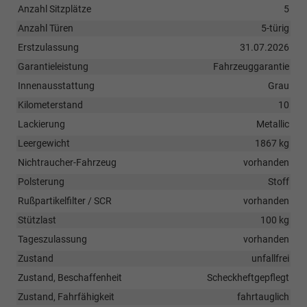
Anzahl Sitzplätze
5
Anzahl Türen
5-türig
Erstzulassung
31.07.2026
Garantieleistung
Fahrzeuggarantie
Innenausstattung
Grau
Kilometerstand
10
Lackierung
Metallic
Leergewicht
1867 kg
Nichtraucher-Fahrzeug
vorhanden
Polsterung
Stoff
Rußpartikelfilter / SCR
vorhanden
Stützlast
100 kg
Tageszulassung
vorhanden
Zustand
unfallfrei
Zustand, Beschaffenheit
Scheckheftgepflegt
Zustand, Fahrfähigkeit
fahrtauglich