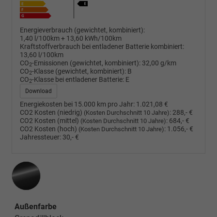
Energieverbrauch (gewichtet, kombiniert):
1,40 l/100km + 13,60 kWh/100km
Kraftstoffverbrauch bei entladener Batterie kombiniert:
13,60 l/100km
CO
-Emissionen (gewichtet, kombiniert):
32,00 g/km
2
CO
-Klasse (gewichtet, kombiniert):
B
2
CO
-Klasse bei entladener Batterie:
E
2
Download
Energiekosten bei 15.000 km pro Jahr:
1.021,08 €
CO2 Kosten (niedrig)
:
288,- €
(Kosten Durchschnitt 10 Jahre)
CO2 Kosten (mittel)
:
684,- €
(Kosten Durchschnitt 10 Jahre)
CO2 Kosten (hoch)
:
1.056,- €
(Kosten Durchschnitt 10 Jahre)
Jahressteuer:
30,- €
Außenfarbe