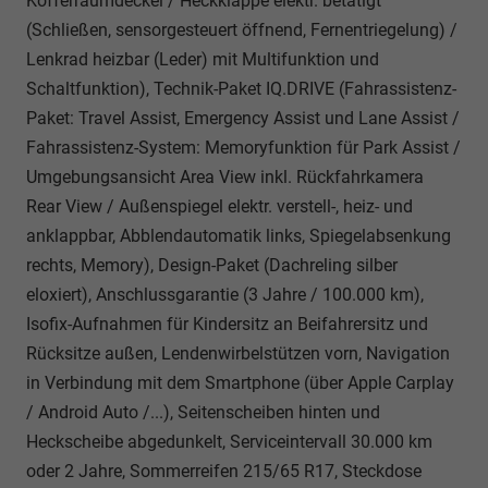
Kofferraumdeckel / Heckklappe elektr. betätigt
(Schließen, sensorgesteuert öffnend, Fernentriegelung) /
Lenkrad heizbar (Leder) mit Multifunktion und
Schaltfunktion), Technik-Paket IQ.DRIVE (Fahrassistenz-
Paket: Travel Assist, Emergency Assist und Lane Assist /
Fahrassistenz-System: Memoryfunktion für Park Assist /
Umgebungsansicht Area View inkl. Rückfahrkamera
Rear View / Außenspiegel elektr. verstell-, heiz- und
anklappbar, Abblendautomatik links, Spiegelabsenkung
rechts, Memory), Design-Paket (Dachreling silber
eloxiert), Anschlussgarantie (3 Jahre / 100.000 km),
Isofix-Aufnahmen für Kindersitz an Beifahrersitz und
Rücksitze außen, Lendenwirbelstützen vorn, Navigation
in Verbindung mit dem Smartphone (über Apple Carplay
/ Android Auto /...), Seitenscheiben hinten und
Heckscheibe abgedunkelt, Serviceintervall 30.000 km
oder 2 Jahre, Sommerreifen 215/65 R17, Steckdose