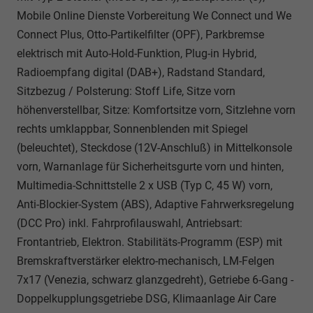
Mobile Online Dienste Vorbereitung We Connect und We
Connect Plus, Otto-Partikelfilter (OPF), Parkbremse
elektrisch mit Auto-Hold-Funktion, Plug-in Hybrid,
Radioempfang digital (DAB+), Radstand Standard,
Sitzbezug / Polsterung: Stoff Life, Sitze vorn
höhenverstellbar, Sitze: Komfortsitze vorn, Sitzlehne vorn
rechts umklappbar, Sonnenblenden mit Spiegel
(beleuchtet), Steckdose (12V-Anschluß) in Mittelkonsole
vorn, Warnanlage für Sicherheitsgurte vorn und hinten,
Multimedia-Schnittstelle 2 x USB (Typ C, 45 W) vorn,
Anti-Blockier-System (ABS), Adaptive Fahrwerksregelung
(DCC Pro) inkl. Fahrprofilauswahl, Antriebsart:
Frontantrieb, Elektron. Stabilitäts-Programm (ESP) mit
Bremskraftverstärker elektro-mechanisch, LM-Felgen
7x17 (Venezia, schwarz glanzgedreht), Getriebe 6-Gang -
Doppelkupplungsgetriebe DSG, Klimaanlage Air Care