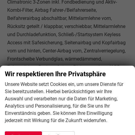
Climatronic 3-Zonen inkl. Fondbedienung und Aktiv-
Kombi-Filter, Airbag Fahrer-/Beifahrerseite,
Beifahrerairbag abschaltbar, Mittelarmlehne vorn,
Rücksitz geteilt / klappbar, verschiebbar, Mittelarmlehne
und Durchladefunktion, Schließ-/Startsystem Keyless
Access mit Safesicherung, Seitenairbag und Kopfairbag
vorn und hinten, Center-Airbag vorn, Zentralverriegelung,
Frontscheibe Verbundglas, wärmedämmend,
Fahrassistenz-System: Autom. Distanzregelung (ACC
Wir respektieren Ihre Privatsphäre
inkl. Stop&Go-Funktion), Fahrassistenz-System:
Berganfahr-Assistent, Fahrassistenz-System:
Unsere Website setzt Cookies ein, um unsere Dienste für
Sie bereitzustellen. Hierbei berücksichtigen wir Ihre
Verkehrszeichenerkennung, Notrufsystem,
Auswahl und verarbeiten nur die Daten für Marketing,
Progressivlenkung, Automatische Fahrlichtschaltung mit
Analytics und Personalisierung, für die Sie uns Ihr
Leaving Home / Coming-Home-Lichtfunktion,
Einverständnis geben. Sie können Ihre Einwilligung
Tagfahrlicht LED, Fahrassistenz-System:
jederzeit mit Wirkung für die Zukunft widerrufen.
Fernlichtregulierung (Light Assist), Scheibenwischer mit
Regensensor, Fahrassistenz-System: Parklenkassistent