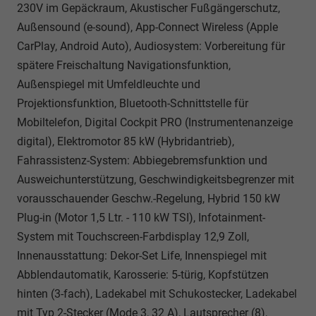
230V im Gepäckraum, Akustischer Fußgängerschutz,
Außensound (e-sound), App-Connect Wireless (Apple
CarPlay, Android Auto), Audiosystem: Vorbereitung für
spätere Freischaltung Navigationsfunktion,
Außenspiegel mit Umfeldleuchte und
Projektionsfunktion, Bluetooth-Schnittstelle für
Mobiltelefon, Digital Cockpit PRO (Instrumentenanzeige
digital), Elektromotor 85 kW (Hybridantrieb),
Fahrassistenz-System: Abbiegebremsfunktion und
Ausweichunterstützung, Geschwindigkeitsbegrenzer mit
vorausschauender Geschw.-Regelung, Hybrid 150 kW
Plug-in (Motor 1,5 Ltr. - 110 kW TSI), Infotainment-
System mit Touchscreen-Farbdisplay 12,9 Zoll,
Innenausstattung: Dekor-Set Life, Innenspiegel mit
Abblendautomatik, Karosserie: 5-türig, Kopfstützen
hinten (3-fach), Ladekabel mit Schukostecker, Ladekabel
mit Typ 2-Stecker (Mode 3, 32 A), Lautsprecher (8),