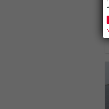
k
w
D