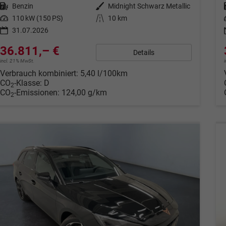
Kraftstoff
Benzin
Außenfarbe
Midnight Schwarz Metallic
Leistung
110 kW (150 PS)
Kilometerstand
10 km
31.07.2026
36.811,– €
Details
incl. 21% MwSt.
Verbrauch kombiniert:
5,40 l/100km
CO
-Klasse:
D
2
CO
-Emissionen:
124,00 g/km
2