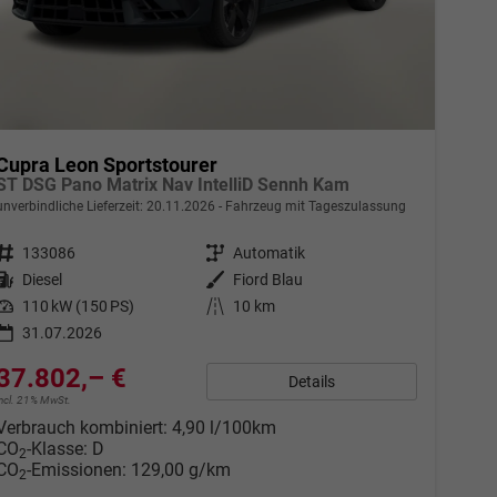
Cupra Leon Sportstourer
ST DSG Pano Matrix Nav IntelliD Sennh Kam
unverbindliche Lieferzeit:
20.11.2026
Fahrzeug mit Tageszulassung
Fahrzeugnr.
133086
Getriebe
Automatik
Kraftstoff
Diesel
Außenfarbe
Fiord Blau
Leistung
110 kW (150 PS)
Kilometerstand
10 km
31.07.2026
37.802,– €
Details
incl. 21% MwSt.
Verbrauch kombiniert:
4,90 l/100km
CO
-Klasse:
D
2
CO
-Emissionen:
129,00 g/km
2