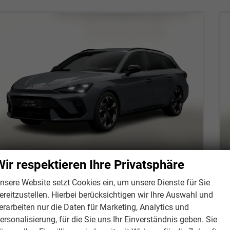
Wir respektieren Ihre Privatsphäre
nsere Website setzt Cookies ein, um unsere Dienste für Sie
Cupra Leon Sportstourer
ereitzustellen. Hierbei berücksichtigen wir Ihre Auswahl und
ST 4Drive AHK EdgeP SennH SHZ LED ACC 18Z
erarbeiten nur die Daten für Marketing, Analytics und
unverbindliche Lieferzeit:
16.10.2026
Neuwagen
ersonalisierung, für die Sie uns Ihr Einverständnis geben. Sie
Fahrzeugnr.
135812
Getriebe
Automatik