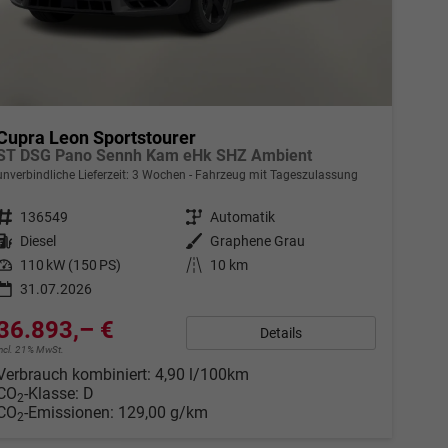
Cupra Leon Sportstourer
ST DSG Pano Sennh Kam eHk SHZ Ambient
unverbindliche Lieferzeit:
3 Wochen
Fahrzeug mit Tageszulassung
Fahrzeugnr.
136549
Getriebe
Automatik
Kraftstoff
Diesel
Außenfarbe
Graphene Grau
Leistung
110 kW (150 PS)
Kilometerstand
10 km
31.07.2026
36.893,– €
Details
incl. 21% MwSt.
Verbrauch kombiniert:
4,90 l/100km
CO
-Klasse:
D
2
CO
-Emissionen:
129,00 g/km
2