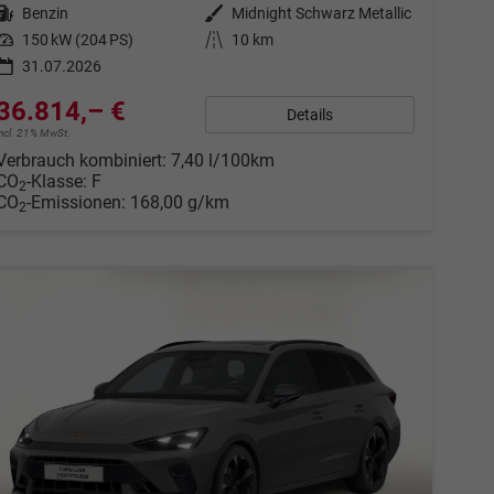
Kraftstoff
Benzin
Außenfarbe
Midnight Schwarz Metallic
Leistung
150 kW (204 PS)
Kilometerstand
10 km
31.07.2026
36.814,– €
Details
incl. 21% MwSt.
Verbrauch kombiniert:
7,40 l/100km
CO
-Klasse:
F
2
CO
-Emissionen:
168,00 g/km
2