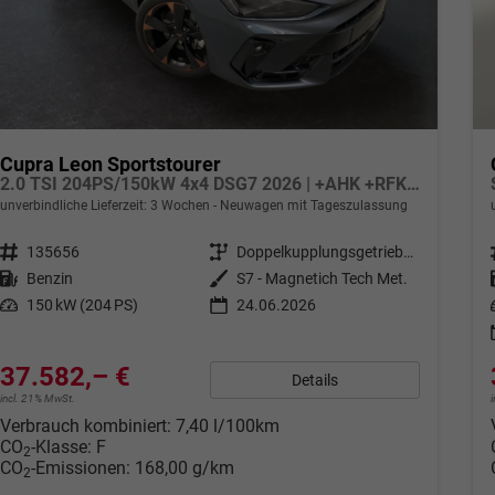
Cupra Leon Sportstourer
2.0 TSI 204PS/150kW 4x4 DSG7 2026 | +AHK +RFK +El.Hecklappe +CUPRA HD Matrix +NAVI +5J Erw. Garantie
unverbindliche Lieferzeit:
3 Wochen
Neuwagen mit Tageszulassung
Fahrzeugnr.
135656
Getriebe
Doppelkupplungsgetriebe (DSG)
Kraftstoff
Benzin
Außenfarbe
S7 - Magnetich Tech Met.
Leistung
150 kW (204 PS)
24.06.2026
37.582,– €
Details
incl. 21% MwSt.
Verbrauch kombiniert:
7,40 l/100km
CO
-Klasse:
F
2
CO
-Emissionen:
168,00 g/km
2