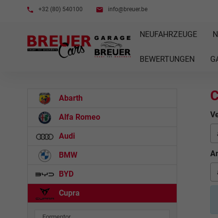
+32 (80) 540100
info@breuer.be
NEUFAHRZEUGE
N
BEWERTUNGEN
G
C
Abarth
Ve
Alfa Romeo
Audi
An
BMW
BYD
Cupra
Formentor