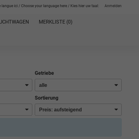
 langue ici / Choose your language here / Kies hier uw taal:
Anmelden
UCHTWAGEN
MERKLISTE (
0
)
Getriebe
Sortierung