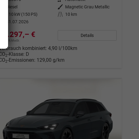
Kraftstoff
Diesel
Außenfarbe
Magnetic Grau Metallic
Leistung
110 kW (150 PS)
Kilometerstand
10 km
31.07.2026
37.297,– €
Details
incl. 21% MwSt.
Verbrauch kombiniert:
4,90 l/100km
CO
-Klasse:
D
2
CO
-Emissionen:
129,00 g/km
2