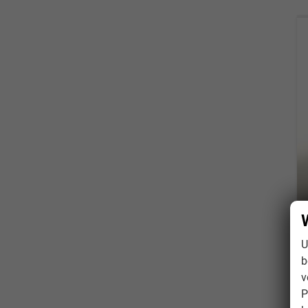
U
b
v
P