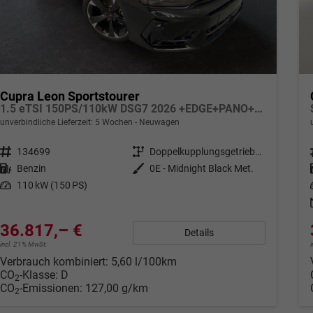
Cupra Leon Sportstourer
1.5 eTSI 150PS/110kW DSG7 2026 +EDGE+PANO+INTELLIGENT DRIVE
unverbindliche Lieferzeit:
5 Wochen
Neuwagen
Fahrzeugnr.
134699
Getriebe
Doppelkupplungsgetriebe (DSG)
Kraftstoff
Benzin
Außenfarbe
0E - Midnight Black Met.
Leistung
110 kW (150 PS)
36.817,– €
Details
incl. 21% MwSt.
Verbrauch kombiniert:
5,60 l/100km
CO
-Klasse:
D
2
CO
-Emissionen:
127,00 g/km
2