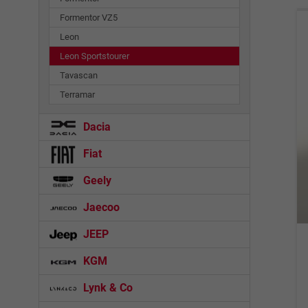
Formentor VZ5
Leon
Leon Sportstourer
Tavascan
Terramar
Dacia
Fiat
Geely
Jaecoo
JEEP
KGM
Lynk & Co