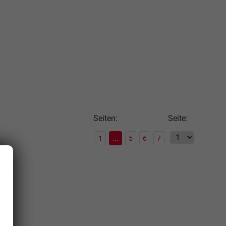
Seiten:
Seite:
1
...
5
6
7