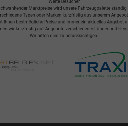
Werte Besucher
chwankender Marktpreise wird unsere Fahrzeugpalette ständig
rschiedene Typen oder Marken kurzfristig aus unserem Angebot 
ert Ihnen bestmögliche Preise und immer ein aktuelles Angebot 
nen wir kurzfristig auf Angebote verschiedener Länder und Herste
Wir bitten dies zu berücksichtigen.