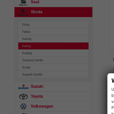
Seat
Skoda
Elroq
Fabia
Kamiq
Karoq
Kodiaq
Octavia Combi
Scala
Superb Combi
Suzuki
U
b
Toyota
v
Volkswagen
P
k