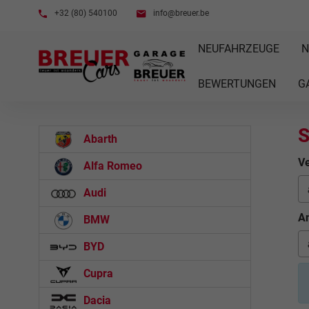
+32 (80) 540100
info@breuer.be
NEUFAHRZEUGE
N
BEWERTUNGEN
G
S
Abarth
Ve
Alfa Romeo
Audi
An
BMW
BYD
Cupra
Dacia