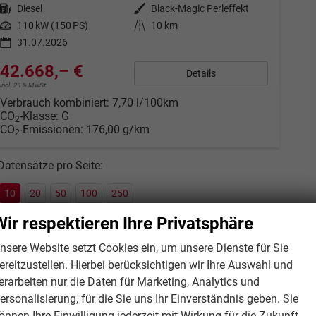
Kraftstoff
Diesel
Außenfarbe
Black-Magic Perleffekt
Leistung
110 kW (150 PS)
Kilometerstand
10 km
31.07.2026
42.668,– €
Details
incl. 21% MwSt.
Verbrauch kombiniert:
7,70 l/100km
CO
-Klasse:
G
2
CO
-Emissionen:
176,00 g/km
2
Datensätze pro Seite:
10
20
50
100
250
Wir respektieren Ihre Privatsphäre
nsere Website setzt Cookies ein, um unsere Dienste für Sie
ereitzustellen. Hierbei berücksichtigen wir Ihre Auswahl und
erarbeiten nur die Daten für Marketing, Analytics und
ersonalisierung, für die Sie uns Ihr Einverständnis geben. Sie
önnen Ihre Einwilligung jederzeit mit Wirkung für die Zukunft