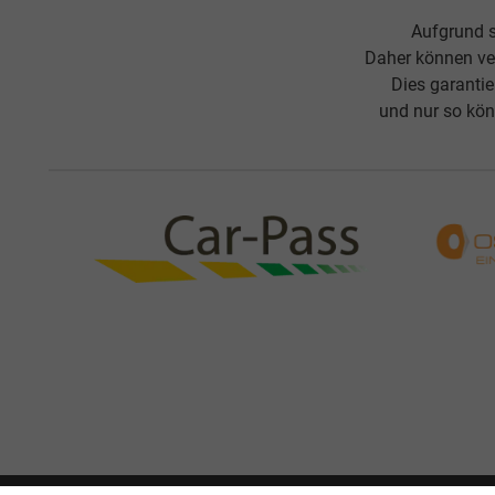
Aufgrund s
Daher können ve
Dies garanti
und nur so kön