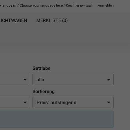
 langue ici / Choose your language here / Kies hier uw taal:
Anmelden
UCHTWAGEN
MERKLISTE (
0
)
Getriebe
Sortierung