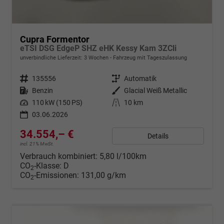
Cupra Formentor
eTSI DSG EdgeP SHZ eHK Kessy Kam 3ZCli
unverbindliche Lieferzeit:
3 Wochen
Fahrzeug mit Tageszulassung
Fahrzeugnr.
135556
Getriebe
Automatik
Kraftstoff
Benzin
Außenfarbe
Glacial Weiß Metallic
Leistung
110 kW (150 PS)
Kilometerstand
10 km
03.06.2026
34.554,– €
Details
incl. 21% MwSt.
Verbrauch kombiniert:
5,80 l/100km
CO
-Klasse:
D
2
CO
-Emissionen:
131,00 g/km
2