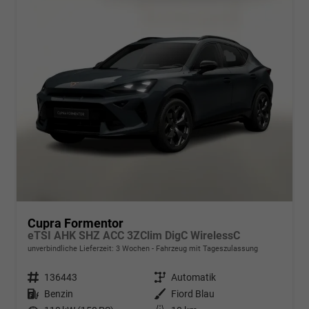
Cupra Formentor
eTSI AHK SHZ ACC 3ZClim DigC WirelessC
unverbindliche Lieferzeit:
3 Wochen
Fahrzeug mit Tageszulassung
Fahrzeugnr.
136443
Getriebe
Automatik
Kraftstoff
Benzin
Außenfarbe
Fiord Blau