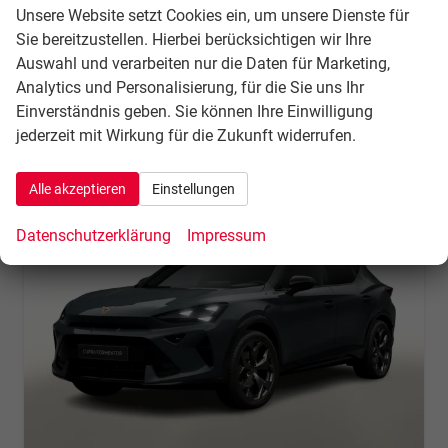
Unsere Website setzt Cookies ein, um unsere Dienste für
34.554,– €
Sie bereitzustellen. Hierbei berücksichtigen wir Ihre
Details
incl. 21% MwSt.
Auswahl und verarbeiten nur die Daten für Marketing,
Verbrauch kombiniert:
5,90 l/100km
Analytics und Personalisierung, für die Sie uns Ihr
CO
-Klasse:
D
2
Einverständnis geben. Sie können Ihre Einwilligung
CO
-Emissionen:
134,00 g/km
2
jederzeit mit Wirkung für die Zukunft widerrufen.
Alle akzeptieren
Einstellungen
Datenschutzerklärung
Impressum