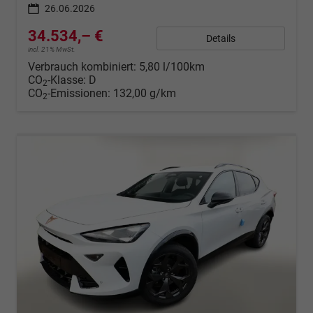
26.06.2026
34.534,– €
Details
incl. 21% MwSt.
Verbrauch kombiniert:
5,80 l/100km
CO
-Klasse:
D
2
CO
-Emissionen:
132,00 g/km
2