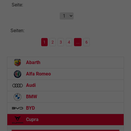
Seite:
Seiten:
1
2
3
4
...
6
Abarth
Alfa Romeo
Audi
BMW
BYD
Cupra