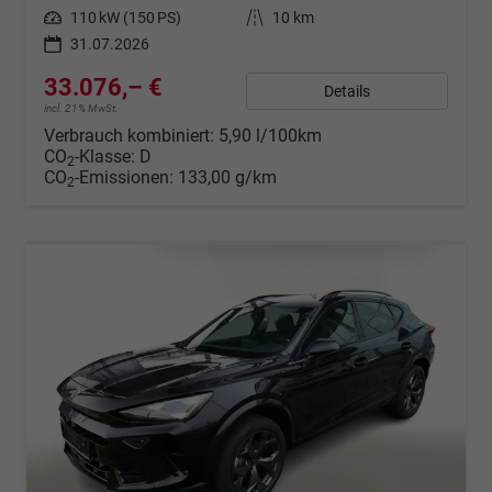
Leistung
110 kW (150 PS)
Kilometerstand
10 km
31.07.2026
33.076,– €
Details
incl. 21% MwSt.
Verbrauch kombiniert:
5,90 l/100km
CO
-Klasse:
D
2
CO
-Emissionen:
133,00 g/km
2