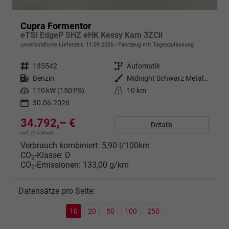
Cupra Formentor
eTSI EdgeP SHZ eHK Kessy Kam 3ZCli
unverbindliche Lieferzeit:
11.09.2026
Fahrzeug mit Tageszulassung
Fahrzeugnr.
135542
Getriebe
Automatik
Kraftstoff
Benzin
Außenfarbe
Midnight Schwarz Metallic
Leistung
110 kW (150 PS)
Kilometerstand
10 km
30.06.2026
34.792,– €
Details
incl. 21% MwSt.
Verbrauch kombiniert:
5,90 l/100km
CO
-Klasse:
D
2
CO
-Emissionen:
133,00 g/km
2
Datensätze pro Seite:
10
20
50
100
250