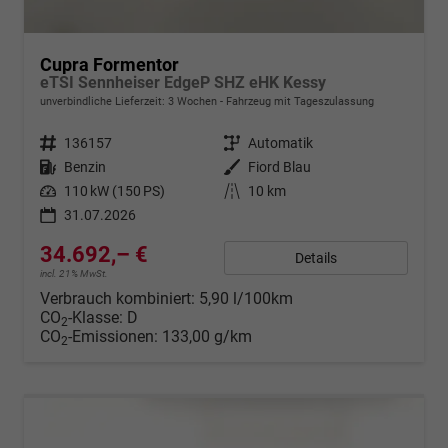
Cupra Formentor
eTSI Sennheiser EdgeP SHZ eHK Kessy
unverbindliche Lieferzeit:
3 Wochen
Fahrzeug mit Tageszulassung
Fahrzeugnr.
136157
Getriebe
Automatik
Kraftstoff
Benzin
Außenfarbe
Fiord Blau
Leistung
110 kW (150 PS)
Kilometerstand
10 km
31.07.2026
34.692,– €
Details
incl. 21% MwSt.
Verbrauch kombiniert:
5,90 l/100km
CO
-Klasse:
D
2
CO
-Emissionen:
133,00 g/km
2