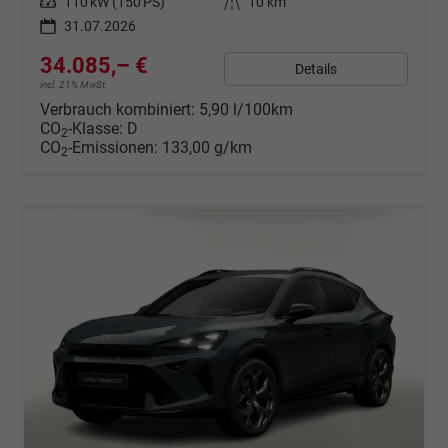
Leistung
110 kW (150 PS)
Kilometerstand
10 km
31.07.2026
34.085,– €
Details
incl. 21% MwSt.
Verbrauch kombiniert:
5,90 l/100km
CO
-Klasse:
D
2
CO
-Emissionen:
133,00 g/km
2