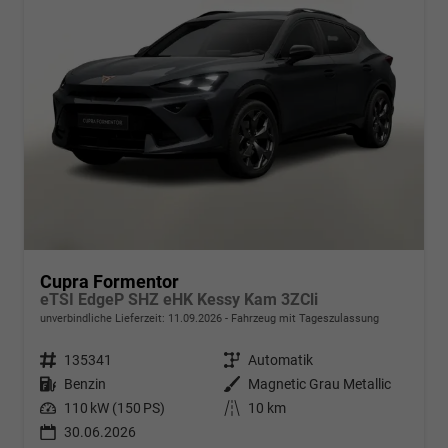
Cupra Formentor
eTSI EdgeP SHZ eHK Kessy Kam 3ZCli
unverbindliche Lieferzeit:
11.09.2026
Fahrzeug mit Tageszulassung
Fahrzeugnr.
135341
Getriebe
Automatik
Kraftstoff
Benzin
Außenfarbe
Magnetic Grau Metallic
Leistung
110 kW (150 PS)
Kilometerstand
10 km
30.06.2026