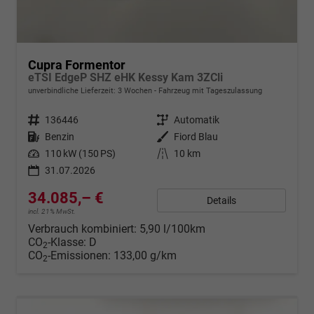
Cupra Formentor
eTSI EdgeP SHZ eHK Kessy Kam 3ZCli
unverbindliche Lieferzeit:
3 Wochen
Fahrzeug mit Tageszulassung
Fahrzeugnr.
136446
Getriebe
Automatik
Kraftstoff
Benzin
Außenfarbe
Fiord Blau
Leistung
110 kW (150 PS)
Kilometerstand
10 km
31.07.2026
34.085,– €
Details
incl. 21% MwSt.
Verbrauch kombiniert:
5,90 l/100km
CO
-Klasse:
D
2
CO
-Emissionen:
133,00 g/km
2