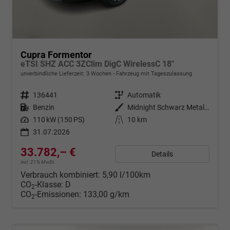
Cupra Formentor
eTSI SHZ ACC 3ZClim DigC WirelessC 18"
unverbindliche Lieferzeit:
3 Wochen
Fahrzeug mit Tageszulassung
Fahrzeugnr.
136441
Getriebe
Automatik
Kraftstoff
Benzin
Außenfarbe
Midnight Schwarz Metallic
Leistung
110 kW (150 PS)
Kilometerstand
10 km
31.07.2026
33.782,– €
Details
incl. 21% MwSt.
Verbrauch kombiniert:
5,90 l/100km
CO
-Klasse:
D
2
CO
-Emissionen:
133,00 g/km
2