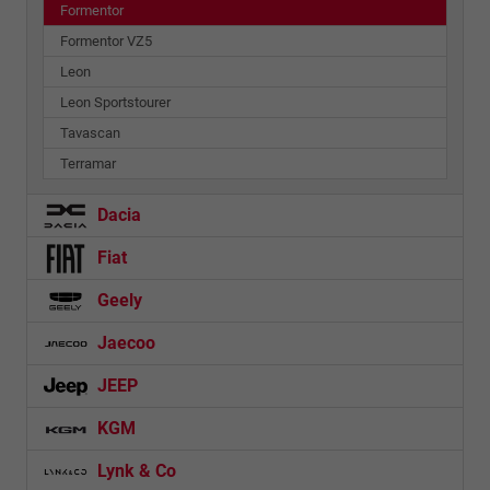
Formentor
Formentor VZ5
Leon
Leon Sportstourer
Tavascan
Terramar
Dacia
Fiat
Geely
Jaecoo
JEEP
KGM
Lynk & Co