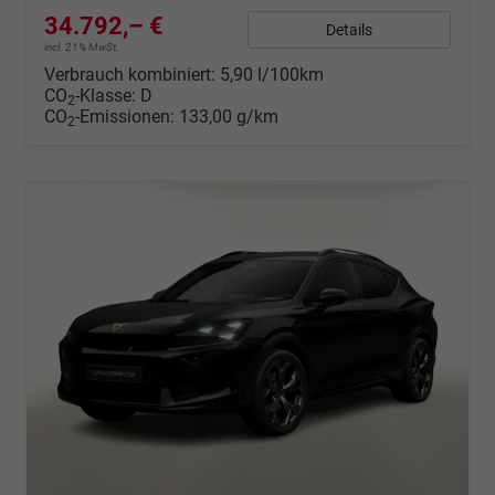
34.792,– €
Details
incl. 21% MwSt.
Verbrauch kombiniert:
5,90 l/100km
CO
-Klasse:
D
2
CO
-Emissionen:
133,00 g/km
2