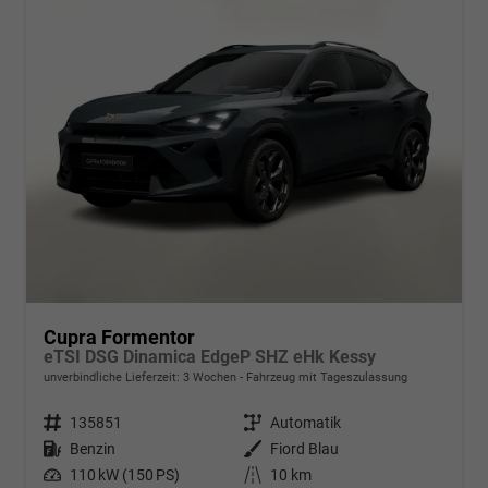
Cupra Formentor
eTSI DSG Dinamica EdgeP SHZ eHk Kessy
unverbindliche Lieferzeit:
3 Wochen
Fahrzeug mit Tageszulassung
Fahrzeugnr.
135851
Getriebe
Automatik
Kraftstoff
Benzin
Außenfarbe
Fiord Blau
Leistung
110 kW (150 PS)
Kilometerstand
10 km