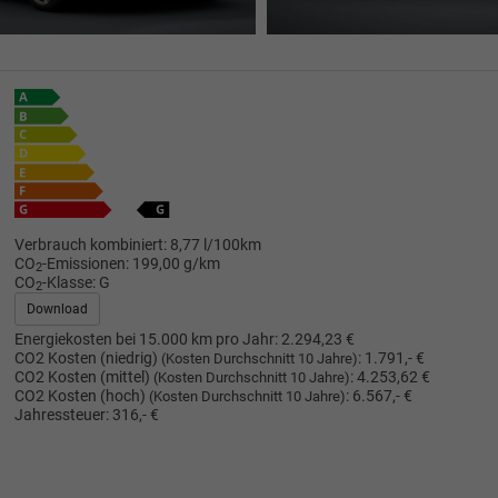
Verbrauch kombiniert:
8,77 l/100km
CO
-Emissionen:
199,00 g/km
2
CO
-Klasse:
G
2
Download
Energiekosten bei 15.000 km pro Jahr:
2.294,23 €
CO2 Kosten (niedrig)
:
1.791,- €
(Kosten Durchschnitt 10 Jahre)
CO2 Kosten (mittel)
:
4.253,62 €
(Kosten Durchschnitt 10 Jahre)
CO2 Kosten (hoch)
:
6.567,- €
(Kosten Durchschnitt 10 Jahre)
Jahressteuer:
316,- €