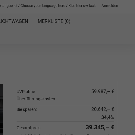
 langue ici / Choose your language here / Kies hier uw taal:
Anmelden
UCHTWAGEN
MERKLISTE (
0
)
59.987,– €
UVP ohne
Überführungskosten
20.642,– €
Sie sparen:
34,4%
39.345,– €
Gesamtpreis