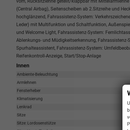
vorn, Rücksitzlehne geteilt/klappbar mit Mittelarmlehne
(Central Airbag), Seitenscheiben ab 2.Sitzreihe und Hec
hochglänzend, Fahrassistenz-System: Verkehrszeichene
Leder) mit Multifunktion und Schaltfunktion, Außenspieg
und Welcome Light, Fahrassistenz-System: Fernlichtassi
Ablenkungs- und Müdigkeitserkennung, Fahrassistenz-
Spurhalteassistent, Fahrassistenz-System: Umfeldbeoba
Reifenkontroll-Anzeige, Start/Stop-Anlage
Innen
Ambiente-Beleuchtung
Armlehnen
Fensterheber
Klimatisierung
U
Lenkrad
b
Sitze
v
Sitze: Lordosenstütze
P