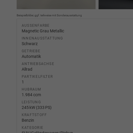
Beispielbilder, ggf. teilweise mit Sonderausstattung
AUSSENFARBE
Magnetic Grau Metallic
INNENAUSSTATTUNG
Schwarz
GETRIEBE
Automatik
ANTRIEBSACHSE
Allrad
PARTIKELFILTER
1
HUBRAUM
1.984 ccm
LEISTUNG
245 kW (333 PS)
KRAFTSTOFF
Benzin
KATEGORIE