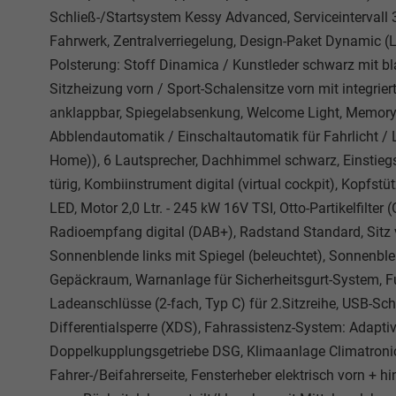
Schließ-/Startsystem Kessy Advanced, Serviceintervall
Fahrwerk, Zentralverriegelung, Design-Paket Dynamic (Len
Polsterung: Stoff Dinamica / Kunstleder schwarz mit blau
Sitzheizung vorn / Sport-Schalensitze vorn mit integriert
anklappbar, Spiegelabsenkung, Welcome Light, Memory / 
Abblendautomatik / Einschaltautomatik für Fahrlicht /
Home)), 6 Lautsprecher, Dachhimmel schwarz, Einstiegsle
türig, Kombiinstrument digital (virtual cockpit), Kopfst
LED, Motor 2,0 Ltr. - 245 kW 16V TSI, Otto-Partikelfilter
Radioempfang digital (DAB+), Radstand Standard, Sitz vo
Sonnenblende links mit Spiegel (beleuchtet), Sonnenble
Gepäckraum, Warnanlage für Sicherheitsgurt-System, Ful
Ladeanschlüsse (2-fach, Typ C) für 2.Sitzreihe, USB-Schnit
Differentialsperre (XDS), Fahrassistenz-System: Adapti
Doppelkupplungsgetriebe DSG, Klimaanlage Climatronic 
Fahrer-/Beifahrerseite, Fensterheber elektrisch vorn + 