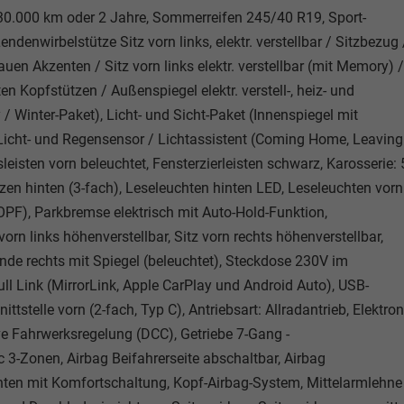
 30.000 km oder 2 Jahre, Sommerreifen 245/40 R19, Sport-
denwirbelstütze Sitz vorn links, elektr. verstellbar / Sitzbezug 
en Akzenten / Sitz vorn links elektr. verstellbar (mit Memory) /
en Kopfstützen / Außenspiegel elektr. verstell-, heiz- und
Winter-Paket), Licht- und Sicht-Paket (Innenspiegel mit
 Licht- und Regensensor / Lichtassistent (Coming Home, Leaving
isten vorn beleuchtet, Fensterzierleisten schwarz, Karosserie: 
ützen hinten (3-fach), Leseleuchten hinten LED, Leseleuchten vorn
 (OPF), Parkbremse elektrisch mit Auto-Hold-Funktion,
rn links höhenverstellbar, Sitz vorn rechts höhenverstellbar,
nde rechts mit Spiegel (beleuchtet), Steckdose 230V im
l Link (MirrorLink, Apple CarPlay und Android Auto), USB-
tstelle vorn (2-fach, Typ C), Antriebsart: Allradantrieb, Elektron
ve Fahrwerksregelung (DCC), Getriebe 7-Gang -
3-Zonen, Airbag Beifahrerseite abschaltbar, Airbag
hinten mit Komfortschaltung, Kopf-Airbag-System, Mittelarmlehne