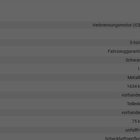
Verbrennungsmotor (IC
5-tür
Fahrzeuggarant
Schwa
1
Metall
1634 
vorhand
Teilled
vorhand
75 
unfallfr
Scheckheftgepfle