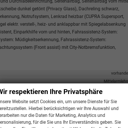
 und Durchladeeinrichtung, Seitenairbag, Seitenairbag vorn mitt
kscheibe dunkel getönt (Privacy Glass), Dachreling schwarz,
rkennung, Notrufsystem, Lenkrad heizbar (CUPRA Supersport,
el elektr. verstell-, heiz- und anklappbar mit Spiegelabsenkung
stent, Einparkhilfe vorn und hinten, Fahrassistenz-System:
System: Müdigkeitserkennung, Fahrassistenz-System:
chtungssystem (Front assist) mit City-Notbremsfunktion,
vorhand
Mittelarmleh
elektris
Wir respektieren Ihre Privatsphäre
Klimaautomatik, 3-Zonen-Klimaautomat
nsere Website setzt Cookies ein, um unsere Dienste für Sie
in Leder, mit Multifunktionen, mit Lenkradheizung, mit Schaltwipp
ereitzustellen. Hierbei berücksichtigen wir Ihre Auswahl und
Isofix (Kindersitzbefestigung), Sitzheizung, Sportsit
erarbeiten nur die Daten für Marketing, Analytics und
Fahr
ersonalisierung, für die Sie uns Ihr Einverständnis geben. Sie