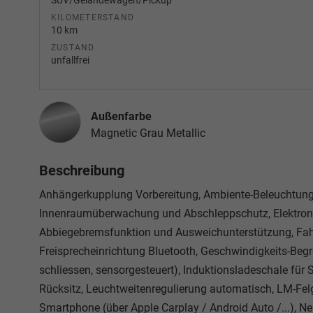
SUV/Geländewagen/Pickup
KILOMETERSTAND
10 km
ZUSTAND
unfallfrei
Außenfarbe
Magnetic Grau Metallic
Beschreibung
Anhängerkupplung Vorbereitung, Ambiente-Beleuchtung L
Innenraumüberwachung und Abschleppschutz, Elektroni
Abbiegebremsfunktion und Ausweichunterstützung, Fah
Freisprecheinrichtung Bluetooth, Geschwindigkeits-Begre
schliessen, sensorgesteuert), Induktionsladeschale für 
Rücksitz, Leuchtweitenregulierung automatisch, LM-Fe
Smartphone (über Apple Carplay / Android Auto /...), N