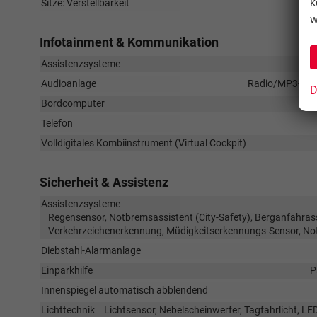
k
Sitze: Verstellbarkeit
w
Infotainment & Kommunikation
Assistenzsysteme
Audioanlage
Radio/MP3-Playe
D
Bordcomputer
Telefon
Volldigitales Kombiinstrument (Virtual Cockpit)
Sicherheit & Assistenz
Assistenzsysteme
Regensensor, Notbremsassistent (City-Safety), Berganfahras
Verkehrzeichenerkennung, Müdigkeitserkennungs-Sensor, No
Diebstahl-Alarmanlage
Einparkhilfe
P
Innenspiegel automatisch abblendend
Lichttechnik
Lichtsensor, Nebelscheinwerfer, Tagfahrlicht, LE