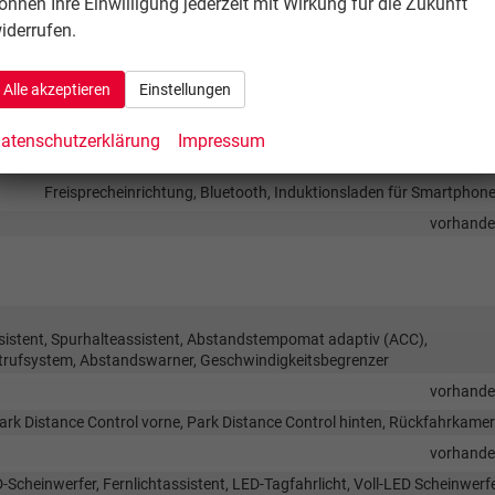
önnen Ihre Einwilligung jederzeit mit Wirkung für die Zukunft
Elektrisch verstellbarer Fahrersi
iderrufen.
Alle akzeptieren
Einstellungen
Sprachsteueru
r, Radio, Schnittstelle USB, Digitalradio DAB, Android Auto, Apple CarPl
atenschutzerklärung
Impressum
vorhand
Freisprecheinrichtung, Bluetooth, Induktionsladen für Smartphon
vorhand
sistent, Spurhalteassistent, Abstandstempomat adaptiv (ACC),
trufsystem, Abstandswarner, Geschwindigkeitsbegrenzer
vorhand
ark Distance Control vorne, Park Distance Control hinten, Rückfahrkame
vorhand
D-Scheinwerfer, Fernlichtassistent, LED-Tagfahrlicht, Voll-LED Scheinwerf