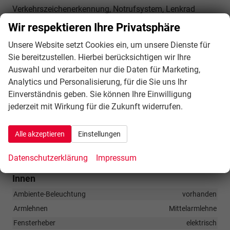
Verkehrszeichenerkennung, Notrufsystem, Lenkrad
heizbar (CUPRA Supersport, Leder) mit Multifunktion
Wir respektieren Ihre Privatsphäre
und Schaltfunktion, Außenspiegel elektr. verstell-, heiz-
Unsere Website setzt Cookies ein, um unsere Dienste für
und anklappbar mit Spiegelabsenkung und Welcome
Sie bereitzustellen. Hierbei berücksichtigen wir Ihre
Light, Fahrassistenz-System: Fernlichtassistent,
Auswahl und verarbeiten nur die Daten für Marketing,
Einparkhilfe vorn und hinten, Fahrassistenz-System:
Analytics und Personalisierung, für die Sie uns Ihr
Ablenkungs- und Müdigkeitserkennung, Fahrassistenz-
Einverständnis geben. Sie können Ihre Einwilligung
System: Müdigkeitserkennung, Fahrassistenz-System:
jederzeit mit Wirkung für die Zukunft widerrufen.
Spurhalteassistent, Fahrassistenz-System:
Umfeldbeobachtungssystem (Front assist) mit City-
Alle akzeptieren
Einstellungen
Notbremsfunktion, Reifenkontroll-Anzeige, Start/Stop-
Datenschutzerklärung
Impressum
Anlage
Innen
Ambiente-Beleuchtung
vorhanden
Armlehnen
Mittelarmlehne
Fensterheber
elektrisch