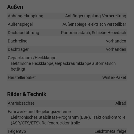
Außen
Anhängerkupplung
Anhängerkupplung-Vorbereitung
Außenspiegel
Außenspiegel elektrisch verstellbar
Dachausführung
Panoramadach, Schiebe-Hebedach
Dachreling
vorhanden
Dachträger
vorhanden
Gepäckraum-/Heckklappe
Elektrische Heckklappe, Gepäckraumklappe automatisch
betätigt
Herstellerpaket
Winter-Paket
Räder & Technik
Antriebsachse
Allrad
Fahrwerk- und Regelungssysteme
Elektronisches Stabilitäts-Programm (ESP), Traktionskontrolle
(ASR/CTS/ETS), Reifendruckkontrolle
Felgentyp
Leichtmetallfelge