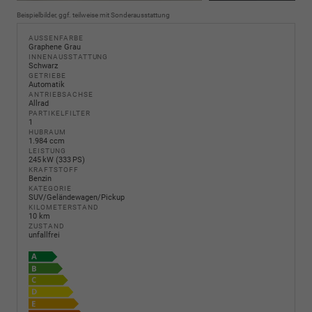
Beispielbilder, ggf. teilweise mit Sonderausstattung
AUSSENFARBE
Graphene Grau
INNENAUSSTATTUNG
Schwarz
GETRIEBE
Automatik
ANTRIEBSACHSE
Allrad
PARTIKELFILTER
1
HUBRAUM
1.984 ccm
LEISTUNG
245 kW (333 PS)
KRAFTSTOFF
Benzin
KATEGORIE
SUV/Geländewagen/Pickup
KILOMETERSTAND
10 km
ZUSTAND
unfallfrei