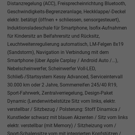
Distanzregelung (ACC), Freisprecheinrichtung Bluetooth,
Geschwindigkeits-Begrenzeranlage, Heckklappe/-Deckel
elektr. betätigt (öffnen + schliessen, sensorgesteuert),
Induktionsladeschale für Smartphone, Isofix-Aufnahmen
für Kindersitz an Beifahrersitz und Rücksitz,
Leuchtweitenregulierung automatisch, LM-Felgen 8x19
(Sandstorm), Navigation in Verbindung mit dem
Smartphone (über Apple Carplay / Android Auto /...),
Nebelscheinwerfer, Scheinwerfer Voll-LED,
Schließ-/Startsystem Kessy Advanced, Serviceintervall
30.000 km oder 2 Jahre, Sommerreifen 245/40 R19,
Sport-Fahrwerk, Zentralverriegelung, Design-Paket
Dynamic (Lendenwirbelstütze Sitz vorn links, elektr.
verstellbar / Sitzbezug / Polsterung: Stoff Dinamica /
Kunstleder schwarz mit blauen Akzenten / Sitz vorn links
elektr. verstellbar (mit Memory) / Sitzheizung vorn /
Sport-Schalensitze vorn mit integrierten Kopfstützen /