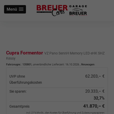
Menü
Cupra Formentor
VZ Pano SennH Memory LED eHK SHZ
Kessy
Fahrzeugnr.
:
135801
, unverbindliche Lieferzeit:
16.10.2026
,
Neuwagen
62.203,– €
UVP ohne
Überführungskosten
20.333,– €
Sie sparen:
32,7%
41.870,– €
Gesamtpreis
incl. 21% MwSt., den Kosten für Überführung und Zulassungspapieren