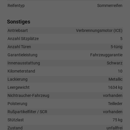
Reifentyp
Sommerreifen
Sonstiges
Antriebsart
Verbrennungsmotor (ICE)
Anzahl Sitzplätze
5
Anzahl Türen
5-türig
Garantieleistung
Fahrzeuggarantie
Innenausstattung
Schwarz
Kilometerstand
10
Lackierung
Metallic
Leergewicht
1634 kg
Nichtraucher-Fahrzeug
vorhanden
Polsterung
Teilleder
Rußpartikelfilter / SCR
vorhanden
Stützlast
75 kg
Zustand
unfallfrei