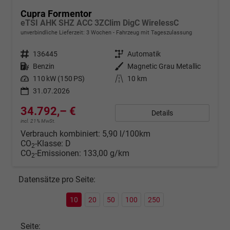
Cupra Formentor
eTSI AHK SHZ ACC 3ZClim DigC WirelessC
unverbindliche Lieferzeit:
3 Wochen
Fahrzeug mit Tageszulassung
Fahrzeugnr.
136445
Getriebe
Automatik
Kraftstoff
Benzin
Außenfarbe
Magnetic Grau Metallic
Leistung
110 kW (150 PS)
Kilometerstand
10 km
31.07.2026
34.792,– €
Details
incl. 21% MwSt.
Verbrauch kombiniert:
5,90 l/100km
CO
-Klasse:
D
2
CO
-Emissionen:
133,00 g/km
2
Datensätze pro Seite:
10
20
50
100
250
Seite: