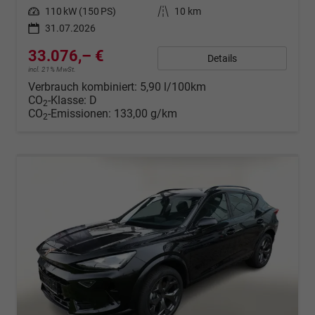
Leistung
110 kW (150 PS)
Kilometerstand
10 km
31.07.2026
33.076,– €
Details
incl. 21% MwSt.
Verbrauch kombiniert:
5,90 l/100km
CO
-Klasse:
D
2
CO
-Emissionen:
133,00 g/km
2