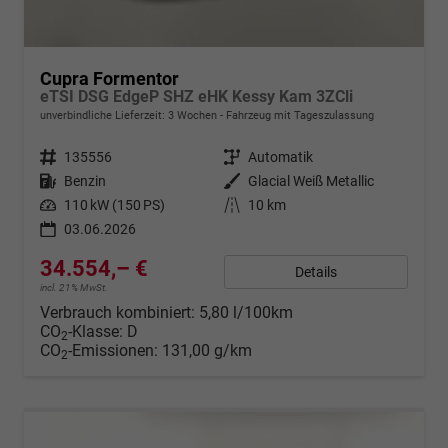
Cupra Formentor
eTSI DSG EdgeP SHZ eHK Kessy Kam 3ZCli
unverbindliche Lieferzeit:
3 Wochen
Fahrzeug mit Tageszulassung
Fahrzeugnr.
135556
Getriebe
Automatik
Kraftstoff
Benzin
Außenfarbe
Glacial Weiß Metallic
Leistung
110 kW (150 PS)
Kilometerstand
10 km
03.06.2026
34.554,– €
Details
incl. 21% MwSt.
Verbrauch kombiniert:
5,80 l/100km
CO
-Klasse:
D
2
CO
-Emissionen:
131,00 g/km
2