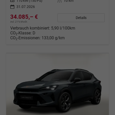
Leistung
110 kW (150 PS)
Kilometerstand
10 km
31.07.2026
34.085,– €
Details
incl. 21% MwSt.
Verbrauch kombiniert:
5,90 l/100km
CO
-Klasse:
D
2
CO
-Emissionen:
133,00 g/km
2