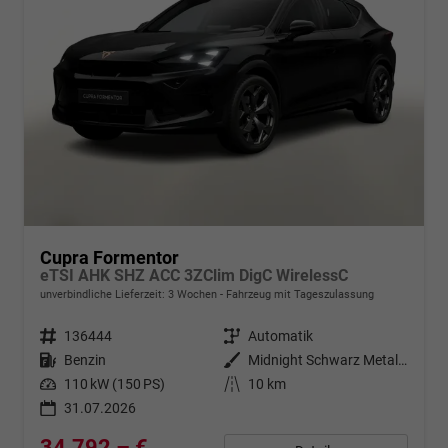
Cupra Formentor
eTSI AHK SHZ ACC 3ZClim DigC WirelessC
unverbindliche Lieferzeit:
3 Wochen
Fahrzeug mit Tageszulassung
Fahrzeugnr.
136444
Getriebe
Automatik
Kraftstoff
Benzin
Außenfarbe
Midnight Schwarz Metallic
Leistung
110 kW (150 PS)
Kilometerstand
10 km
31.07.2026
34.792,– €