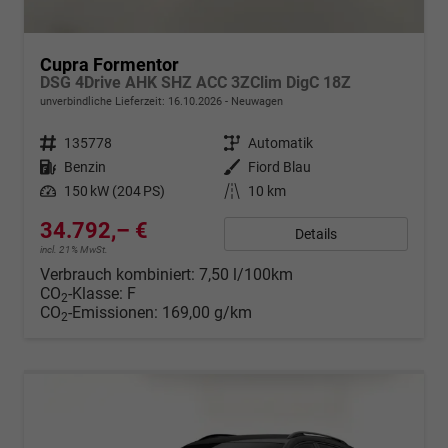
Cupra Formentor
DSG 4Drive AHK SHZ ACC 3ZClim DigC 18Z
unverbindliche Lieferzeit:
16.10.2026
Neuwagen
Fahrzeugnr.
135778
Getriebe
Automatik
Kraftstoff
Benzin
Außenfarbe
Fiord Blau
Leistung
150 kW (204 PS)
Kilometerstand
10 km
34.792,– €
Details
incl. 21% MwSt.
Verbrauch kombiniert:
7,50 l/100km
CO
-Klasse:
F
2
CO
-Emissionen:
169,00 g/km
2