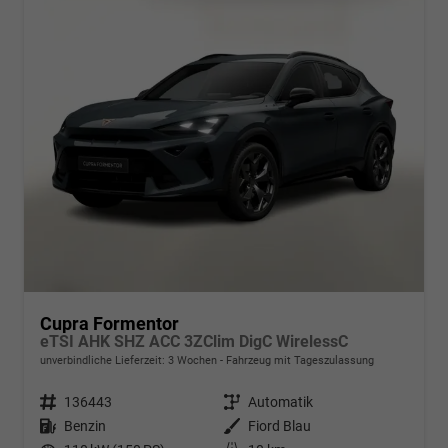
Cupra Formentor
eTSI AHK SHZ ACC 3ZClim DigC WirelessC
unverbindliche Lieferzeit:
3 Wochen
Fahrzeug mit Tageszulassung
Fahrzeugnr.
136443
Getriebe
Automatik
Kraftstoff
Benzin
Außenfarbe
Fiord Blau