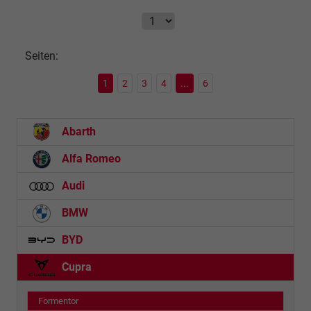
Seiten:
1
2
3
4
...
6
Abarth
Alfa Romeo
Audi
BMW
BYD
Cupra
Formentor