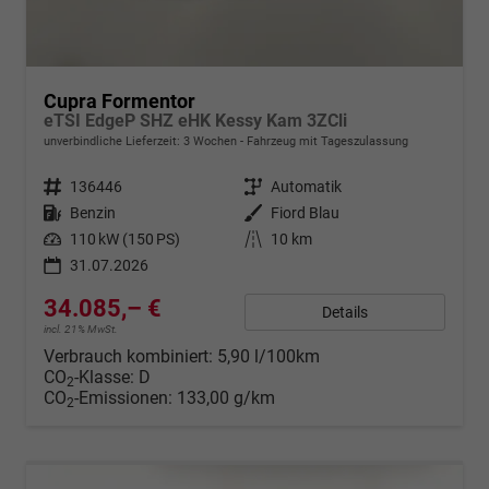
Cupra Formentor
eTSI EdgeP SHZ eHK Kessy Kam 3ZCli
unverbindliche Lieferzeit:
3 Wochen
Fahrzeug mit Tageszulassung
Fahrzeugnr.
136446
Getriebe
Automatik
Kraftstoff
Benzin
Außenfarbe
Fiord Blau
Leistung
110 kW (150 PS)
Kilometerstand
10 km
31.07.2026
34.085,– €
Details
incl. 21% MwSt.
Verbrauch kombiniert:
5,90 l/100km
CO
-Klasse:
D
2
CO
-Emissionen:
133,00 g/km
2