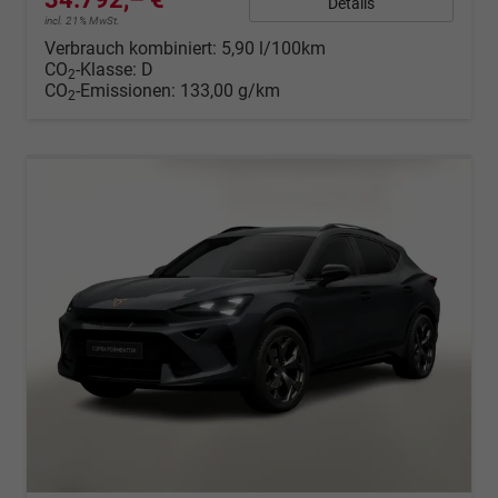
Details
incl. 21% MwSt.
Verbrauch kombiniert:
5,90 l/100km
CO
-Klasse:
D
2
CO
-Emissionen:
133,00 g/km
2