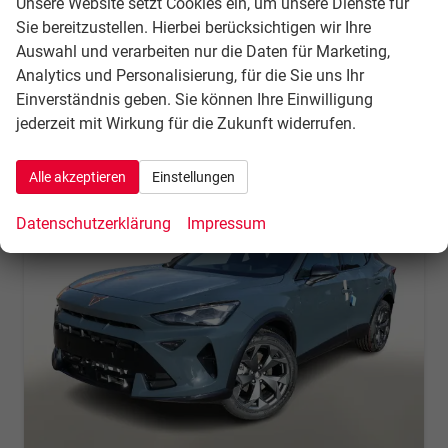
Unsere Website setzt Cookies ein, um unsere Dienste für
Sie bereitzustellen. Hierbei berücksichtigen wir Ihre
34.692,– €
Details
Auswahl und verarbeiten nur die Daten für Marketing,
incl. 21% MwSt.
Analytics und Personalisierung, für die Sie uns Ihr
Verbrauch kombiniert:
5,90 l/100km
Einverständnis geben. Sie können Ihre Einwilligung
CO
-Klasse:
D
2
CO
-Emissionen:
133,00 g/km
jederzeit mit Wirkung für die Zukunft widerrufen.
2
Alle akzeptieren
Einstellungen
Datenschutzerklärung
Impressum