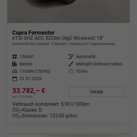
Cupra Formentor
eTSI SHZ ACC 3ZClim DigC WirelessC 18"
unverbindliche Lieferzeit:
3 Wochen
Fahrzeug mit Tageszulassung
Fahrzeugnr.
136441
Getriebe
Automatik
Kraftstoff
Benzin
Außenfarbe
Midnight Schwarz Metallic
Leistung
110 kW (150 PS)
Kilometerstand
10 km
31.07.2026
33.782,– €
Details
incl. 21% MwSt.
Verbrauch kombiniert:
5,90 l/100km
CO
-Klasse:
D
2
CO
-Emissionen:
133,00 g/km
2