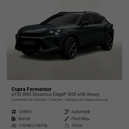
Cupra Formentor
eTSI DSG Dinamica EdgeP SHZ eHk Kessy
unverbindliche Lieferzeit:
3 Wochen
Fahrzeug mit Tageszulassung
Fahrzeugnr.
135851
Getriebe
Automatik
Kraftstoff
Benzin
Außenfarbe
Fiord Blau
Leistung
110 kW (150 PS)
Kilometerstand
10 km