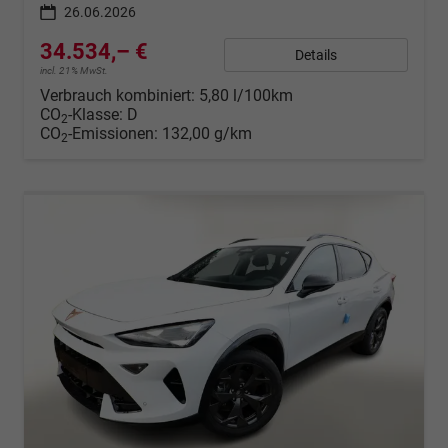
26.06.2026
34.534,– €
Details
incl. 21% MwSt.
Verbrauch kombiniert:
5,80 l/100km
CO
-Klasse:
D
2
CO
-Emissionen:
132,00 g/km
2