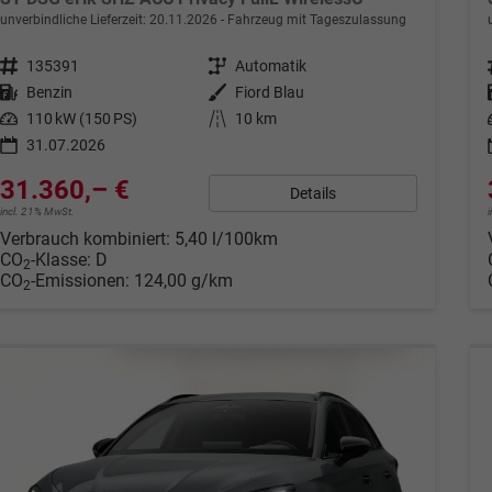
unverbindliche Lieferzeit:
20.11.2026
Fahrzeug mit Tageszulassung
Fahrzeugnr.
135391
Getriebe
Automatik
Kraftstoff
Benzin
Außenfarbe
Fiord Blau
Leistung
110 kW (150 PS)
Kilometerstand
10 km
31.07.2026
31.360,– €
Details
incl. 21% MwSt.
Verbrauch kombiniert:
5,40 l/100km
CO
-Klasse:
D
2
CO
-Emissionen:
124,00 g/km
2