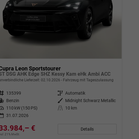
Cupra Leon Sportstourer
ST DSG AHK Edge SHZ Kessy Kam eHk Ambi ACC
unverbindliche Lieferzeit:
02.10.2026
Fahrzeug mit Tageszulassung
Fahrzeugnr.
135399
Getriebe
Automatik
Kraftstoff
Benzin
Außenfarbe
Midnight Schwarz Metallic
Leistung
110 kW (150 PS)
Kilometerstand
10 km
31.07.2026
33.984,– €
Details
incl. 21% MwSt.