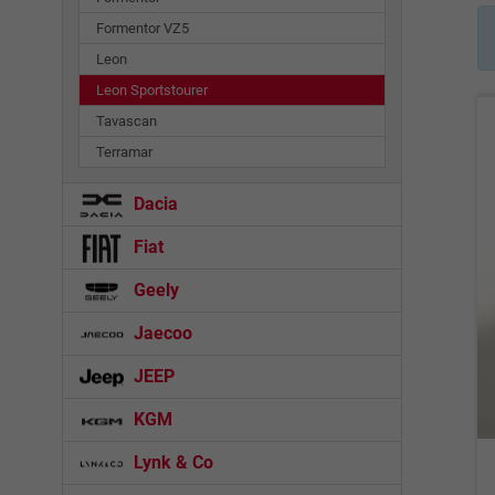
Formentor VZ5
Leon
Leon Sportstourer
Tavascan
Terramar
Dacia
Fiat
Geely
Jaecoo
JEEP
KGM
Lynk & Co