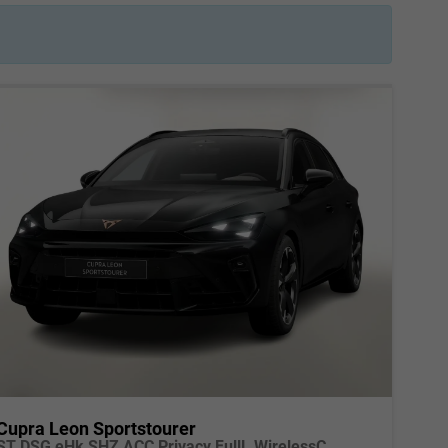
Cupra Leon Sportstourer
ST DSG eHk SHZ ACC Privacy FullL WirelessC