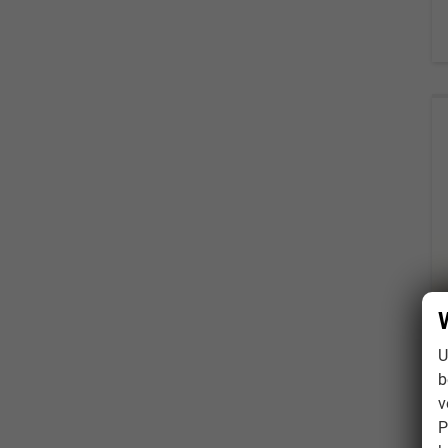
U
b
v
P