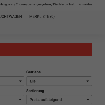
 langue ici / Choose your language here / Kies hier uw taal:
Anmelden
UCHTWAGEN
MERKLISTE (
0
)
Getriebe
Sortierung