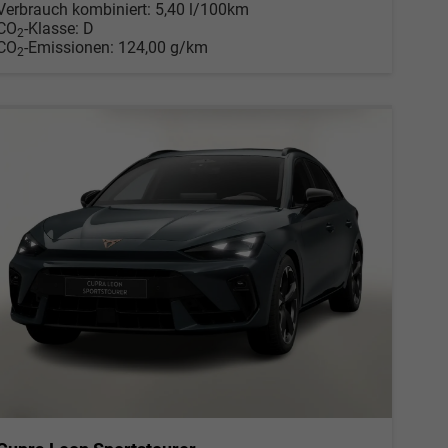
Verbrauch kombiniert:
5,40 l/100km
CO
-Klasse:
D
2
CO
-Emissionen:
124,00 g/km
2