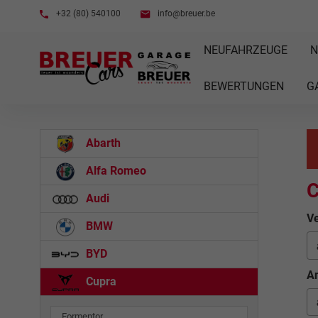
+32 (80) 540100
info@breuer.be
NEUFAHRZEUGE
N
BEWERTUNGEN
G
Abarth
Alfa Romeo
C
Audi
Ve
BMW
BYD
An
Cupra
Formentor