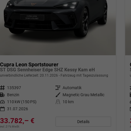
Cupra Leon Sportstourer
ST DSG Sennheiser Edge SHZ Kessy Kam eH
unverbindliche Lieferzeit:
20.11.2026
Fahrzeug mit Tageszulassung
Fahrzeugnr.
135397
Getriebe
Automatik
Kraftstoff
Benzin
Außenfarbe
Magnetic Grau Metallic
Leistung
110 kW (150 PS)
Kilometerstand
10 km
31.07.2026
33.782,– €
Details
incl. 21% MwSt.