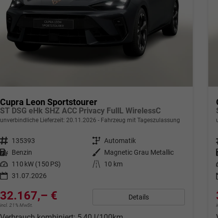
Cupra Leon Sportstourer
ST DSG eHk SHZ ACC Privacy FullL WirelessC
unverbindliche Lieferzeit:
20.11.2026
Fahrzeug mit Tageszulassung
Fahrzeugnr.
135393
Getriebe
Automatik
Kraftstoff
Benzin
Außenfarbe
Magnetic Grau Metallic
Leistung
110 kW (150 PS)
Kilometerstand
10 km
31.07.2026
32.167,– €
Details
incl. 21% MwSt.
Verbrauch kombiniert:
5,40 l/100km