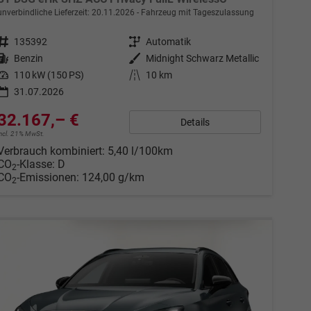
unverbindliche Lieferzeit:
20.11.2026
Fahrzeug mit Tageszulassung
Fahrzeugnr.
135392
Getriebe
Automatik
Kraftstoff
Benzin
Außenfarbe
Midnight Schwarz Metallic
Leistung
110 kW (150 PS)
Kilometerstand
10 km
31.07.2026
32.167,– €
Details
incl. 21% MwSt.
Verbrauch kombiniert:
5,40 l/100km
CO
-Klasse:
D
2
CO
-Emissionen:
124,00 g/km
2