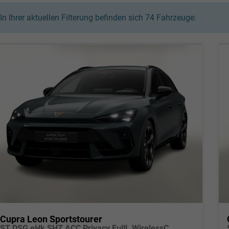
In Ihrer aktuellen Filterung befinden sich
74
Fahrzeuge:
Cupra Leon Sportstourer
ST DSG eHk SHZ ACC Privacy FullL WirelessC