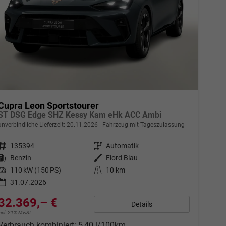
Cupra Leon Sportstourer
ST DSG Edge SHZ Kessy Kam eHk ACC Ambi
unverbindliche Lieferzeit:
20.11.2026
Fahrzeug mit Tageszulassung
Fahrzeugnr.
135394
Getriebe
Automatik
Kraftstoff
Benzin
Außenfarbe
Fiord Blau
Leistung
110 kW (150 PS)
Kilometerstand
10 km
31.07.2026
32.369,– €
Details
incl. 21% MwSt.
Verbrauch kombiniert:
5,40 l/100km