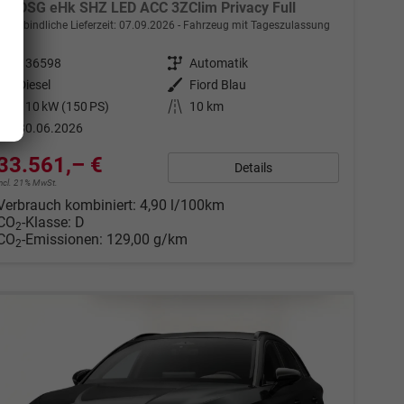
ST DSG eHk SHZ LED ACC 3ZClim Privacy Full
unverbindliche Lieferzeit:
07.09.2026
Fahrzeug mit Tageszulassung
Fahrzeugnr.
136598
Getriebe
Automatik
Kraftstoff
Diesel
Außenfarbe
Fiord Blau
Leistung
110 kW (150 PS)
Kilometerstand
10 km
30.06.2026
33.561,– €
Details
incl. 21% MwSt.
Verbrauch kombiniert:
4,90 l/100km
CO
-Klasse:
D
2
CO
-Emissionen:
129,00 g/km
2