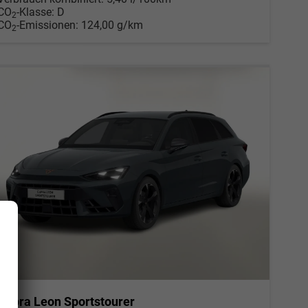
CO
-Klasse:
D
2
CO
-Emissionen:
124,00 g/km
2
Cupra Leon Sportstourer