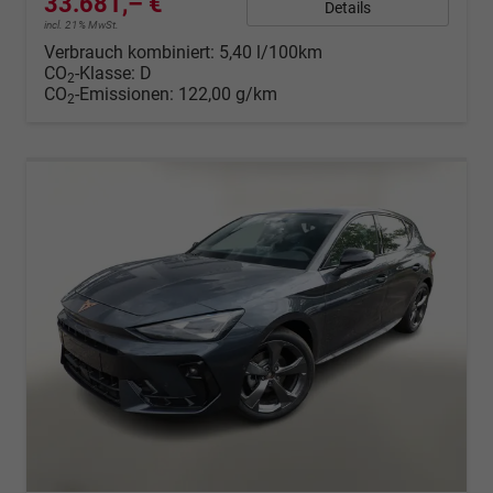
33.681,– €
Details
incl. 21% MwSt.
Verbrauch kombiniert:
5,40 l/100km
CO
-Klasse:
D
2
CO
-Emissionen:
122,00 g/km
2