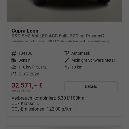
Cupra Leon
DSG SHZ VollLED ACC FullL 3ZClim PrivacyG
unverbindliche Lieferzeit:
20.11.2026
Fahrzeug mit Tageszulassung
Fahrzeugnr.
134136
Getriebe
Automatik
Kraftstoff
Benzin
Außenfarbe
Midnight Schwarz Metallic
Leistung
110 kW (150 PS)
Kilometerstand
10 km
31.07.2026
32.571,– €
Details
incl. 21% MwSt.
Verbrauch kombiniert:
5,30 l/100km
CO
-Klasse:
D
2
CO
-Emissionen:
122,00 g/km
2