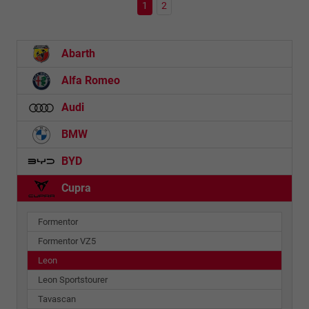
1
2
Abarth
Alfa Romeo
Audi
BMW
BYD
Cupra
Formentor
Formentor VZ5
Leon
Leon Sportstourer
Tavascan