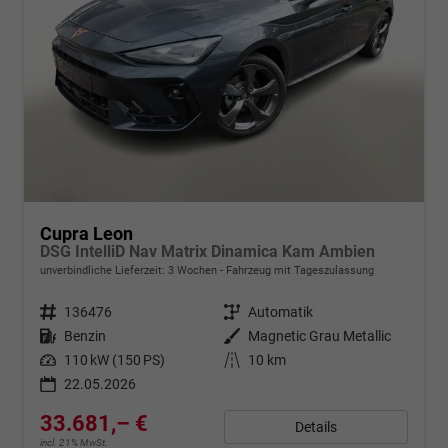
Cupra Leon
DSG IntelliD Nav Matrix Dinamica Kam Ambien
unverbindliche Lieferzeit:
3 Wochen
Fahrzeug mit Tageszulassung
Fahrzeugnr.
136476
Getriebe
Automatik
Kraftstoff
Benzin
Außenfarbe
Magnetic Grau Metallic
Leistung
110 kW (150 PS)
Kilometerstand
10 km
22.05.2026
33.681,– €
Details
incl. 21% MwSt.