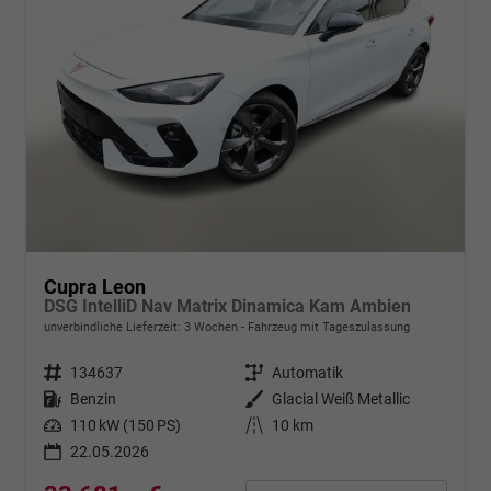
Cupra Leon
DSG IntelliD Nav Matrix Dinamica Kam Ambien
unverbindliche Lieferzeit:
3 Wochen
Fahrzeug mit Tageszulassung
Fahrzeugnr.
134637
Getriebe
Automatik
Kraftstoff
Benzin
Außenfarbe
Glacial Weiß Metallic
Leistung
110 kW (150 PS)
Kilometerstand
10 km
22.05.2026