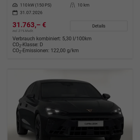
Leistung
110 kW (150 PS)
Kilometerstand
10 km
31.07.2026
31.763,– €
Details
incl. 21% MwSt.
Verbrauch kombiniert:
5,30 l/100km
CO
-Klasse:
D
2
CO
-Emissionen:
122,00 g/km
2