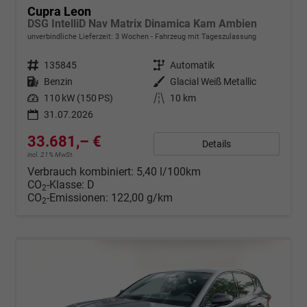
Cupra Leon
DSG IntelliD Nav Matrix Dinamica Kam Ambien
unverbindliche Lieferzeit:
3 Wochen
Fahrzeug mit Tageszulassung
Fahrzeugnr.
135845
Getriebe
Automatik
Kraftstoff
Benzin
Außenfarbe
Glacial Weiß Metallic
Leistung
110 kW (150 PS)
Kilometerstand
10 km
31.07.2026
33.681,– €
Details
incl. 21% MwSt.
Verbrauch kombiniert:
5,40 l/100km
CO
-Klasse:
D
2
CO
-Emissionen:
122,00 g/km
2