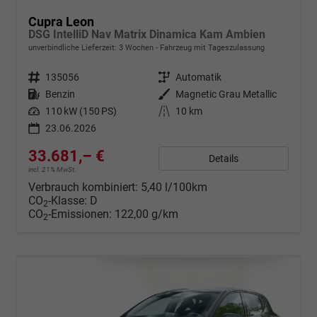
Cupra Leon
DSG IntelliD Nav Matrix Dinamica Kam Ambien
unverbindliche Lieferzeit:
3 Wochen
Fahrzeug mit Tageszulassung
Fahrzeugnr.
135056
Getriebe
Automatik
Kraftstoff
Benzin
Außenfarbe
Magnetic Grau Metallic
Leistung
110 kW (150 PS)
Kilometerstand
10 km
23.06.2026
33.681,– €
Details
incl. 21% MwSt.
Verbrauch kombiniert:
5,40 l/100km
CO
-Klasse:
D
2
CO
-Emissionen:
122,00 g/km
2