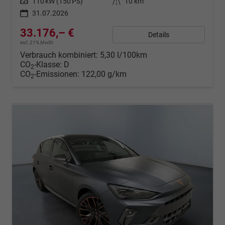
Leistung
110 kW (150 PS)
Kilometerstand
10 km
31.07.2026
33.176,– €
Details
incl. 21% MwSt.
Verbrauch kombiniert:
5,30 l/100km
CO
-Klasse:
D
2
CO
-Emissionen:
122,00 g/km
2