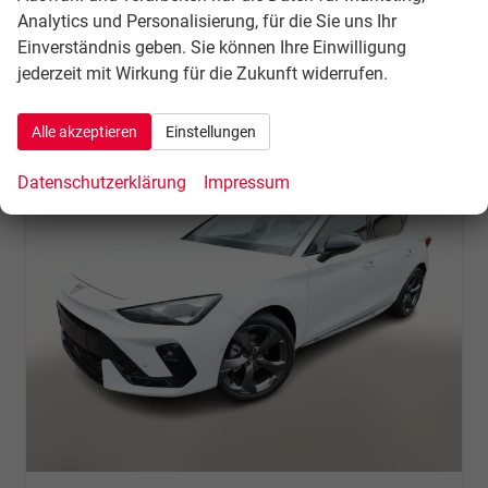
incl. 21% MwSt.
Analytics und Personalisierung, für die Sie uns Ihr
Verbrauch kombiniert:
5,40 l/100km
Einverständnis geben. Sie können Ihre Einwilligung
CO
-Klasse:
D
2
jederzeit mit Wirkung für die Zukunft widerrufen.
CO
-Emissionen:
122,00 g/km
2
Alle akzeptieren
Einstellungen
Datenschutzerklärung
Impressum