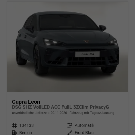
Cupra Leon
DSG SHZ VollLED ACC FullL 3ZClim PrivacyG
unverbindliche Lieferzeit:
20.11.2026
Fahrzeug mit Tageszulassung
Fahrzeugnr.
134133
Getriebe
Automatik
Kraftstoff
Benzin
Außenfarbe
Fiord Blau