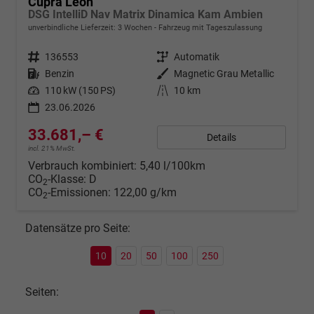
Cupra Leon
DSG IntelliD Nav Matrix Dinamica Kam Ambien
unverbindliche Lieferzeit:
3 Wochen
Fahrzeug mit Tageszulassung
Fahrzeugnr.
136553
Getriebe
Automatik
Kraftstoff
Benzin
Außenfarbe
Magnetic Grau Metallic
Leistung
110 kW (150 PS)
Kilometerstand
10 km
23.06.2026
33.681,– €
Details
incl. 21% MwSt.
Verbrauch kombiniert:
5,40 l/100km
CO
-Klasse:
D
2
CO
-Emissionen:
122,00 g/km
2
Datensätze pro Seite:
10
20
50
100
250
Seiten: