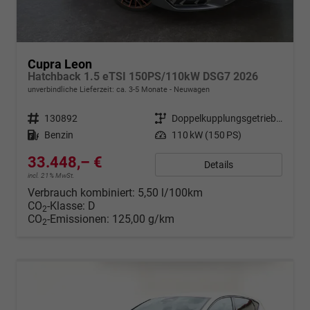
Cupra Leon
Hatchback 1.5 eTSI 150PS/110kW DSG7 2026
unverbindliche Lieferzeit: ca. 3-5 Monate
Neuwagen
Fahrzeugnr.
130892
Getriebe
Doppelkupplungsgetriebe (DSG)
Kraftstoff
Benzin
Leistung
110 kW (150 PS)
33.448,– €
Details
incl. 21% MwSt.
Verbrauch kombiniert:
5,50 l/100km
CO
-Klasse:
D
2
CO
-Emissionen:
125,00 g/km
2