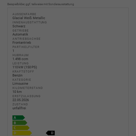
Beispielbilder, ggf. teilweise mit Sonderausstattung
AUSSENFARBE
Glacial Weiß Metallic
INNENAUSSTATTUNG
Schwarz
GETRIEBE
Automatik
ANTRIEBSACHSE
Frontantrieb
PARTIKELFILTER
1
HUBRAUM
1.498 ccm
LEISTUNG
110 kW (150 PS)
KRAFTSTOFF
Benzin
KATEGORIE
Limousine
KILOMETERSTAND
10 km
ERSTZULASSUNG
22.05.2026
ZUSTAND
unfallfrei