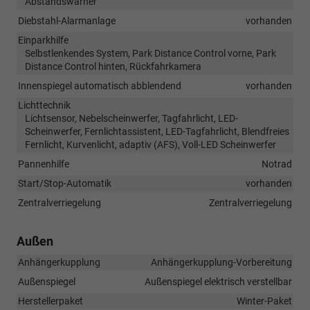
Abstandswarner
Diebstahl-Alarmanlage
vorhanden
Einparkhilfe
Selbstlenkendes System, Park Distance Control vorne, Park
Distance Control hinten, Rückfahrkamera
Innenspiegel automatisch abblendend
vorhanden
Lichttechnik
Lichtsensor, Nebelscheinwerfer, Tagfahrlicht, LED-
Scheinwerfer, Fernlichtassistent, LED-Tagfahrlicht, Blendfreies
Fernlicht, Kurvenlicht, adaptiv (AFS), Voll-LED Scheinwerfer
Pannenhilfe
Notrad
Start/Stop-Automatik
vorhanden
Zentralverriegelung
Zentralverriegelung
Außen
Anhängerkupplung
Anhängerkupplung-Vorbereitung
Außenspiegel
Außenspiegel elektrisch verstellbar
Herstellerpaket
Winter-Paket