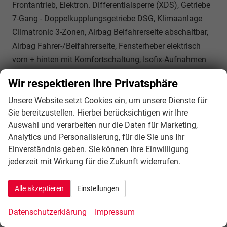
Frontantrieb, Elektron. Differentialsperre (XDS), Getriebe
7-Gang - Doppelkupplungsgetriebe DSG, Klimaanlage
Climatronic 3-Zonen, Airbag Beifahrerseite abschaltbar,
Airbag Fahrer-/Beifahrerseite, Fensterheber elektrisch
vorn + hinten mit Komfortschaltung, Isofix-Aufnahmen
für Kindersitz an Beifahrersitz und Rücksitz (inkl. i-Size-
Wir respektieren Ihre Privatsphäre
Kindersitze), Kopf-Airbag-System, Mittelarmlehne vorn,
Seitenairbag vorn mitte (Central Airbag), Seitenscheiben
Unsere Website setzt Cookies ein, um unsere Dienste für
Sie bereitzustellen. Hierbei berücksichtigen wir Ihre
ab 2.Sitzreihe und Heckscheibe dunkel getönt (Privacy
Auswahl und verarbeiten nur die Daten für Marketing,
Glass), Fahrassistenz-System: Fahrprofilauswahl
Analytics und Personalisierung, für die Sie uns Ihr
(CUPRA Drive Profile), Fahrassistenz-System: Autom.
Einverständnis geben. Sie können Ihre Einwilligung
Distanzregelung (ACC / PCC) mit vorausschauender
jederzeit mit Wirkung für die Zukunft widerrufen.
Geschw.-Regelung, Fahrassistenz-System:
Verkehrszeichenerkennung, Notrufsystem, Lenkrad
Alle akzeptieren
Einstellungen
heizbar (CUPRA Supersport, Leder) mit Multifunktion
und Schaltfunktion, Außenspiegel elektr. verstell-, heiz-
Datenschutzerklärung
Impressum
und anklappbar mit Spiegelabsenkung und Welcome