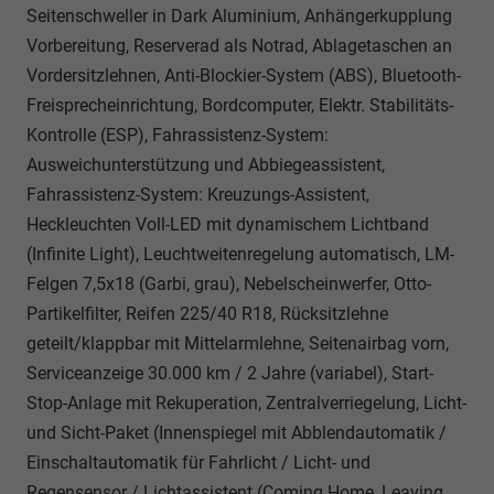
Seitenschweller in Dark Aluminium, Anhängerkupplung
Vorbereitung, Reserverad als Notrad, Ablagetaschen an
Vordersitzlehnen, Anti-Blockier-System (ABS), Bluetooth-
Freisprecheinrichtung, Bordcomputer, Elektr. Stabilitäts-
Kontrolle (ESP), Fahrassistenz-System:
Ausweichunterstützung und Abbiegeassistent,
Fahrassistenz-System: Kreuzungs-Assistent,
Heckleuchten Voll-LED mit dynamischem Lichtband
(Infinite Light), Leuchtweitenregelung automatisch, LM-
Felgen 7,5x18 (Garbi, grau), Nebelscheinwerfer, Otto-
Partikelfilter, Reifen 225/40 R18, Rücksitzlehne
geteilt/klappbar mit Mittelarmlehne, Seitenairbag vorn,
Serviceanzeige 30.000 km / 2 Jahre (variabel), Start-
Stop-Anlage mit Rekuperation, Zentralverriegelung, Licht-
und Sicht-Paket (Innenspiegel mit Abblendautomatik /
Einschaltautomatik für Fahrlicht / Licht- und
Regensensor / Lichtassistent (Coming Home, Leaving