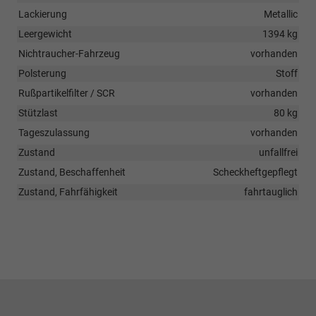
Lackierung
Metallic
Leergewicht
1394 kg
Nichtraucher-Fahrzeug
vorhanden
Polsterung
Stoff
Rußpartikelfilter / SCR
vorhanden
Stützlast
80 kg
Tageszulassung
vorhanden
Zustand
unfallfrei
Zustand, Beschaffenheit
Scheckheftgepflegt
Zustand, Fahrfähigkeit
fahrtauglich