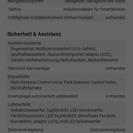
Navigationssystem
Navigation, Navigation per Audio
Telefon
Induktionsladen für Smartphones
Volldigitales Kombiinstrument (Virtual Cockpit)
vorhanden
Sicherheit & Assistenz
Assistenzsysteme
Regensensor, Notbremsassistent (City-Safety),
Spurhalteassistent, Abstandstempomat adaptiv (ACC),
Verkehrzeichenerkennung, Notrufsystem, Abstandswarner
Diebstahl-Alarmanlage
vorhanden
Einparkhilfe
Park Distance Control vorne, Park Distance Control hinten,
Rückfahrkamera
Innenspiegel automatisch abblendend
vorhanden
Lichttechnik
Nebelscheinwerfer, Tagfahrlicht, LED-Scheinwerfer,
Fernlichtassistent, LED-Tagfahrlicht, Blendfreies Fernlicht,
Kurvenlicht, adaptiv (AFS), Voll-LED Scheinwerfer
Zentralverriegelung
Zentralverriegelung