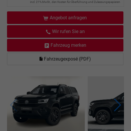
incl. 21% MwSt., den Kosten für Überführung und Zulassungspapieren
Angebot anfragen
Wir rufen Sie an
Fahrzeug merken
Fahrzeugexposé (PDF)