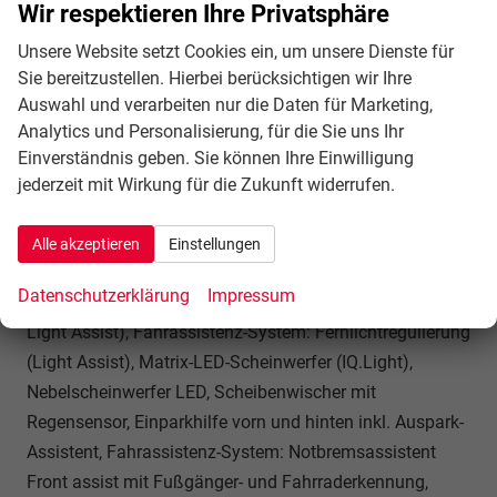
Seitenscheiben hinten und Heckscheibe abgedunkelt,
Wir respektieren Ihre Privatsphäre
Verzurrösen auf Ladefläche / Laderaumboden,
Unsere Website setzt Cookies ein, um unsere Dienste für
Zentralverriegelung, Fahrassistenz-System:
Sie bereitzustellen. Hierbei berücksichtigen wir Ihre
Fahrprofilauswahl, Dachreling schwarz, Frontscheibe
Auswahl und verarbeiten nur die Daten für Marketing,
Dämmglas, Fahrassistenz-System: Autom.
Analytics und Personalisierung, für die Sie uns Ihr
Distanzregelung (ACC inkl. Stop&Go-Funktion),
Einverständnis geben. Sie können Ihre Einwilligung
Fahrassistenz-System: Verkehrszeichenerkennung,
jederzeit mit Wirkung für die Zukunft widerrufen.
Rückfahrkamera (Rear View), Notrufsystem, Lenkrad
(Leder) mit Multifunktion, Außenspiegel elektr. verstell-,
Alle akzeptieren
Einstellungen
heiz- und anklappbar und Umfeldleuchte, Fahrassistenz-
Datenschutzerklärung
Impressum
System: Dynamische Fernlichtregulierung (Dynamic
Light Assist), Fahrassistenz-System: Fernlichtregulierung
(Light Assist), Matrix-LED-Scheinwerfer (IQ.Light),
Nebelscheinwerfer LED, Scheibenwischer mit
Regensensor, Einparkhilfe vorn und hinten inkl. Auspark-
Assistent, Fahrassistenz-System: Notbremsassistent
Front assist mit Fußgänger- und Fahrraderkennung,