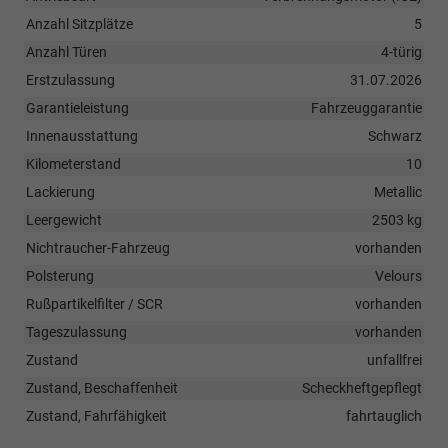
Anzahl Sitzplätze
5
Anzahl Türen
4-türig
Erstzulassung
31.07.2026
Garantieleistung
Fahrzeuggarantie
Innenausstattung
Schwarz
Kilometerstand
10
Lackierung
Metallic
Leergewicht
2503 kg
Nichtraucher-Fahrzeug
vorhanden
Polsterung
Velours
Rußpartikelfilter / SCR
vorhanden
Tageszulassung
vorhanden
Zustand
unfallfrei
Zustand, Beschaffenheit
Scheckheftgepflegt
Zustand, Fahrfähigkeit
fahrtauglich