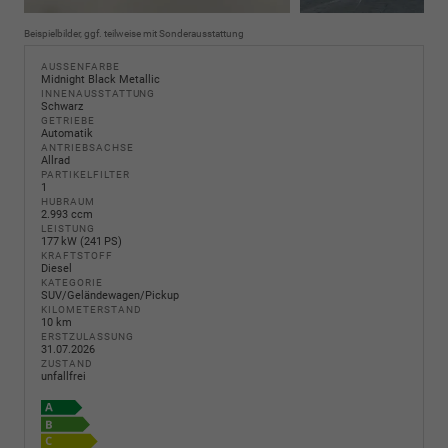
Beispielbilder, ggf. teilweise mit Sonderausstattung
AUSSENFARBE
Midnight Black Metallic
INNENAUSSTATTUNG
Schwarz
GETRIEBE
Automatik
ANTRIEBSACHSE
Allrad
PARTIKELFILTER
1
HUBRAUM
2.993 ccm
LEISTUNG
177 kW (241 PS)
KRAFTSTOFF
Diesel
KATEGORIE
SUV/Geländewagen/Pickup
KILOMETERSTAND
10 km
ERSTZULASSUNG
31.07.2026
ZUSTAND
unfallfrei