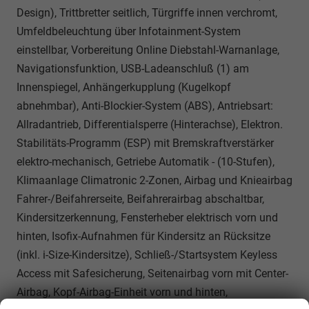
Design), Trittbretter seitlich, Türgriffe innen verchromt,
Umfeldbeleuchtung über Infotainment-System
einstellbar, Vorbereitung Online Diebstahl-Warnanlage,
Navigationsfunktion, USB-Ladeanschluß (1) am
Innenspiegel, Anhängerkupplung (Kugelkopf
abnehmbar), Anti-Blockier-System (ABS), Antriebsart:
Allradantrieb, Differentialsperre (Hinterachse), Elektron.
Stabilitäts-Programm (ESP) mit Bremskraftverstärker
elektro-mechanisch, Getriebe Automatik - (10-Stufen),
Klimaanlage Climatronic 2-Zonen, Airbag und Knieairbag
Fahrer-/Beifahrerseite, Beifahrerairbag abschaltbar,
Kindersitzerkennung, Fensterheber elektrisch vorn und
hinten, Isofix-Aufnahmen für Kindersitz an Rücksitze
(inkl. i-Size-Kindersitze), Schließ-/Startsystem Keyless
Access mit Safesicherung, Seitenairbag vorn mit Center-
Airbag, Kopf-Airbag-Einheit vorn und hinten,