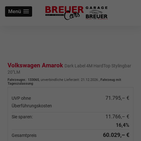
Menü
Volkswagen Amarok
Dark Label 4M HardTop Stylingbar
20"LM
Fahrzeugnr.
:
133065
, unverbindliche Lieferzeit:
21.12.2026
,
Fahrzeug mit
Tageszulassung
71.795,– €
UVP ohne
Überführungskosten
11.766,– €
Sie sparen:
16,4%
60.029,– €
Gesamtpreis