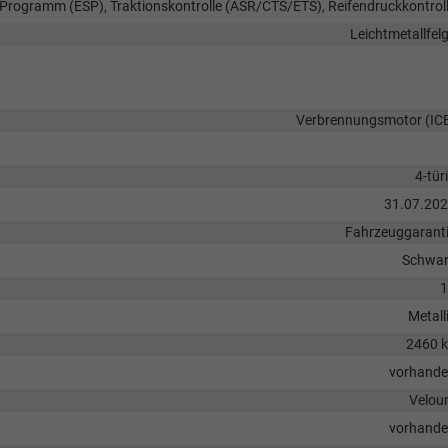
s-Programm (ESP), Traktionskontrolle (ASR/CTS/ETS), Reifendruckkontrol
Leichtmetallfel
Verbrennungsmotor (IC
4-tür
31.07.20
Fahrzeuggarant
Schwa
1
Metall
2460 
vorhand
Velou
vorhand