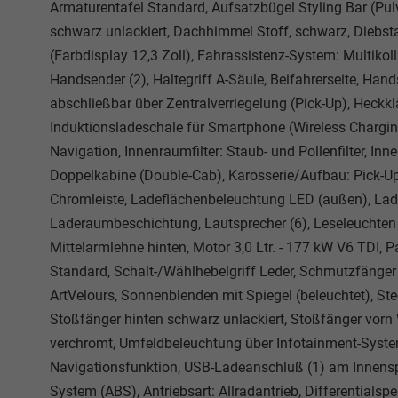
Armaturentafel Standard, Aufsatzbügel Styling Bar (Pul
schwarz unlackiert, Dachhimmel Stoff, schwarz, Diebsta
(Farbdisplay 12,3 Zoll), Fahrassistenz-System: Multikol
Handsender (2), Haltegriff A-Säule, Beifahrerseite, Ha
abschließbar über Zentralverriegelung (Pick-Up), Heckkl
Induktionsladeschale für Smartphone (Wireless Chargin
Navigation, Innenraumfilter: Staub- und Pollenfilter, I
Doppelkabine (Double-Cab), Karosserie/Aufbau: Pick-Up,
Chromleiste, Ladeflächenbeleuchtung LED (außen), Lad
Laderaumbeschichtung, Lautsprecher (6), Leseleuchten 
Mittelarmlehne hinten, Motor 3,0 Ltr. - 177 kW V6 TDI,
Standard, Schalt-/Wählhebelgriff Leder, Schmutzfänger 
ArtVelours, Sonnenblenden mit Spiegel (beleuchtet), St
Stoßfänger hinten schwarz unlackiert, Stoßfänger vorn Wa
verchromt, Umfeldbeleuchtung über Infotainment-System
Navigationsfunktion, USB-Ladeanschluß (1) am Innensp
System (ABS), Antriebsart: Allradantrieb, Differentialsp