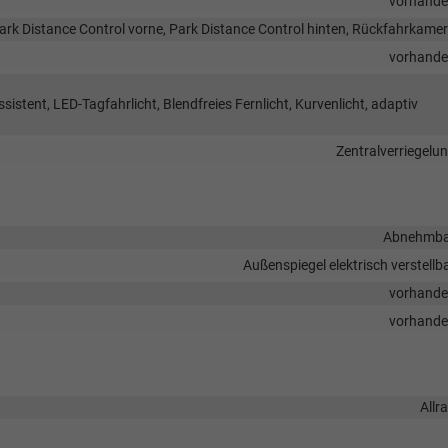
vorhand
ark Distance Control vorne, Park Distance Control hinten, Rückfahrkame
vorhand
sistent, LED-Tagfahrlicht, Blendfreies Fernlicht, Kurvenlicht, adaptiv
Zentralverriegelu
Abnehmba
Außenspiegel elektrisch verstellb
vorhand
vorhand
Allr