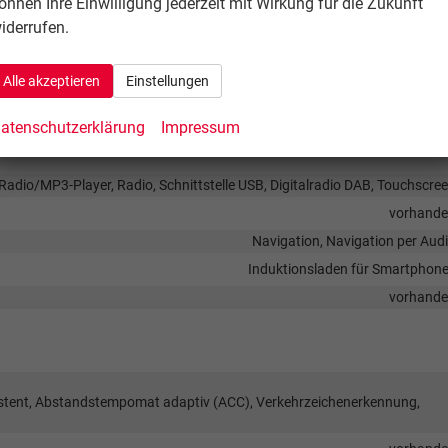
önnen Ihre Einwilligung jederzeit mit Wirkung für die Zukunft
Klimaautomatik, 2-Zonen-Klimaautomatik, Standheizu
iderrufen.
in Leder, mit Multifunktion
Isofix (Kindersitzbefestigung), Sitzheizu
Alle akzeptieren
Einstellungen
Elektrisch verstellbarer Fahrersi
atenschutzerklärung
Impressum
Radio/MP3-Player, Radio, Schnittstelle USB, Digitalradio DAB, Touchscre
vorhand
Navigation, Navigation per Aud
Induktionsladen für Smartphon
vorhand
sistent, Abstandstempomat adaptiv (ACC), Verkehrzeichenerkennung,