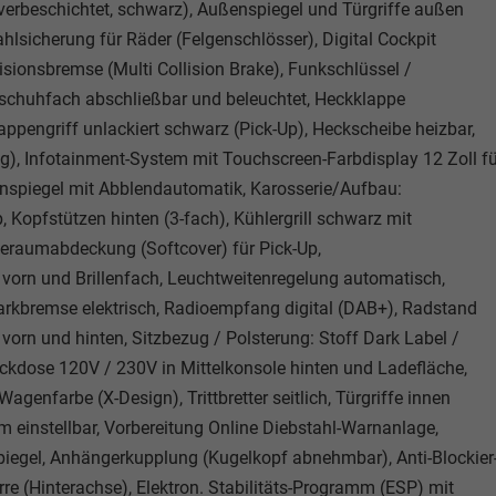
verbeschichtet, schwarz), Außenspiegel und Türgriffe außen
hlsicherung für Räder (Felgenschlösser), Digital Cockpit
lisionsbremse (Multi Collision Brake), Funkschlüssel /
ndschuhfach abschließbar und beleuchtet, Heckklappe
appengriff unlackiert schwarz (Pick-Up), Heckscheibe heizbar,
g), Infotainment-System mit Touchscreen-Farbdisplay 12 Zoll fü
nnenspiegel mit Abblendautomatik, Karosserie/Aufbau:
 Kopfstützen hinten (3-fach), Kühlergrill schwarz mit
eraumabdeckung (Softcover) für Pick-Up,
vorn und Brillenfach, Leuchtweitenregelung automatisch,
 Parkbremse elektrisch, Radioempfang digital (DAB+), Radstand
vorn und hinten, Sitzbezug / Polsterung: Stoff Dark Label /
eckdose 120V / 230V in Mittelkonsole hinten und Ladefläche,
genfarbe (X-Design), Trittbretter seitlich, Türgriffe innen
 einstellbar, Vorbereitung Online Diebstahl-Warnanlage,
iegel, Anhängerkupplung (Kugelkopf abnehmbar), Anti-Blockier
erre (Hinterachse), Elektron. Stabilitäts-Programm (ESP) mit