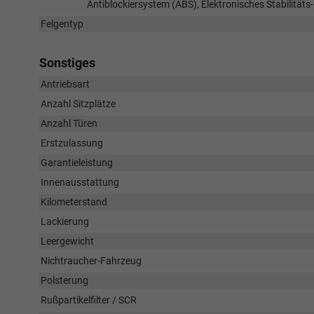
Antiblockiersystem (ABS), Elektronisches Stabilität
Felgentyp
Sonstiges
Antriebsart
Anzahl Sitzplätze
Anzahl Türen
Erstzulassung
Garantieleistung
Innenausstattung
Kilometerstand
Lackierung
Leergewicht
Nichtraucher-Fahrzeug
Polsterung
Rußpartikelfilter / SCR