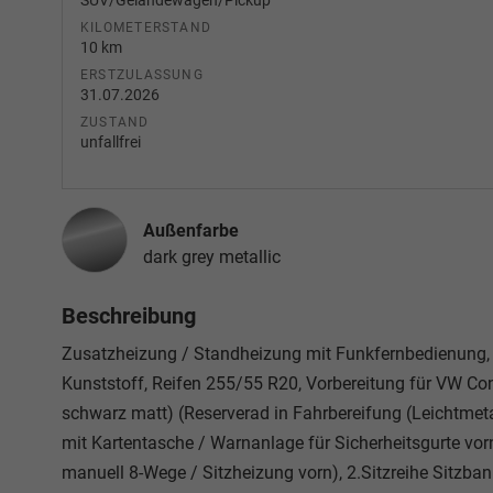
SUV/Geländewagen/Pickup
KILOMETERSTAND
10 km
ERSTZULASSUNG
31.07.2026
ZUSTAND
unfallfrei
Außenfarbe
dark grey metallic
Beschreibung
Zusatzheizung / Standheizung mit Funkfernbedienung, Un
Kunststoff, Reifen 255/55 R20, Vorbereitung für VW Co
schwarz matt) (Reserverad in Fahrbereifung (Leichtmetall)
mit Kartentasche / Warnanlage für Sicherheitsgurte vorn 
manuell 8-Wege / Sitzheizung vorn), 2.Sitzreihe Sitzban