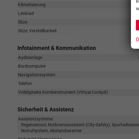
k
Klimatisierung
w
Lenkrad
Sitze
Sitze: Verstellbarkeit
D
Infotainment & Kommunikation
Audioanlage
Bordcomputer
Navigationssystem
Telefon
Volldigitales Kombiinstrument (Virtual Cockpit)
Sicherheit & Assistenz
Assistenzsysteme
Regensensor, Notbremsassistent (City-Safety), Spurhalteas
Notrufsystem, Abstandswarner