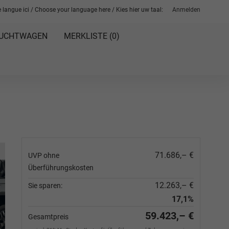
 langue ici / Choose your language here / Kies hier uw taal:
Anmelden
UCHTWAGEN
MERKLISTE (
0
)
71.686,– €
UVP ohne
Überführungskosten
12.263,– €
Sie sparen:
17,1%
59.423,– €
Gesamtpreis