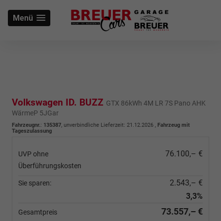
Menü
Volkswagen ID. BUZZ
GTX 86kWh 4M LR 7S Pano AHK
WärmeP 5JGar
Fahrzeugnr.
:
135387
, unverbindliche Lieferzeit:
21.12.2026
,
Fahrzeug mit
Tageszulassung
76.100,– €
UVP ohne
Überführungskosten
2.543,– €
Sie sparen:
3,3%
73.557,– €
Gesamtpreis