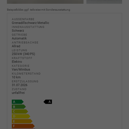
Beispielbilder, ggf. teilweise mit Sonderausstattung
AUSSENFARBE
Grenadillschwarz Metallic
INNENAUSSTATTUNG
Schwarz
GETRIEBE
Automatik
ANTRIEBSACHSE
Allrad
LEISTUNG
250 kW (340 PS)
KRAFTSTOFF
Elektro
KATEGORIE
Van/Minibus
KILOMETERSTAND
10 km
ERSTZULASSUNG
31.07.2026
ZUSTAND
unfallfrei