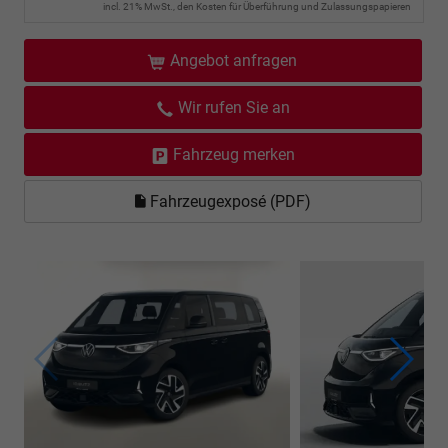
incl. 21% MwSt., den Kosten für Überführung und Zulassungspapieren
Angebot anfragen
Wir rufen Sie an
Fahrzeug merken
Fahrzeugexposé (PDF)