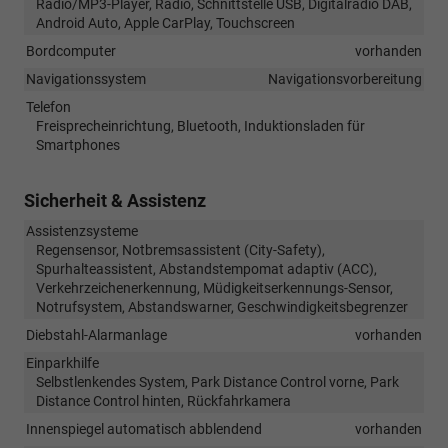
Radio/MP3-Player, Radio, Schnittstelle USB, Digitalradio DAB,
Android Auto, Apple CarPlay, Touchscreen
Bordcomputer
vorhanden
Navigationssystem
Navigationsvorbereitung
Telefon
Freisprecheinrichtung, Bluetooth, Induktionsladen für
Smartphones
Sicherheit & Assistenz
Assistenzsysteme
Regensensor, Notbremsassistent (City-Safety),
Spurhalteassistent, Abstandstempomat adaptiv (ACC),
Verkehrzeichenerkennung, Müdigkeitserkennungs-Sensor,
Notrufsystem, Abstandswarner, Geschwindigkeitsbegrenzer
Diebstahl-Alarmanlage
vorhanden
Einparkhilfe
Selbstlenkendes System, Park Distance Control vorne, Park
Distance Control hinten, Rückfahrkamera
Innenspiegel automatisch abblendend
vorhanden