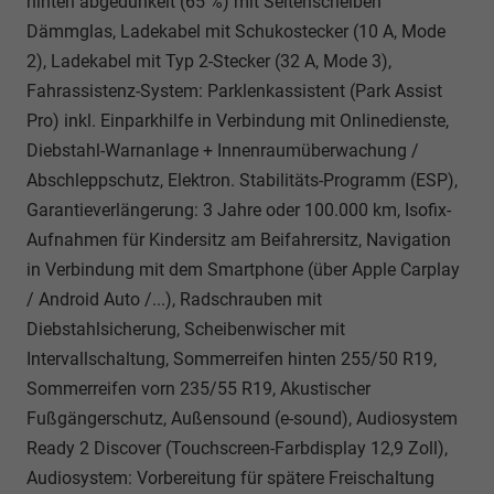
hinten abgedunkelt (65 %) mit Seitenscheiben
Dämmglas, Ladekabel mit Schukostecker (10 A, Mode
2), Ladekabel mit Typ 2-Stecker (32 A, Mode 3),
Fahrassistenz-System: Parklenkassistent (Park Assist
Pro) inkl. Einparkhilfe in Verbindung mit Onlinedienste,
Diebstahl-Warnanlage + Innenraumüberwachung /
Abschleppschutz, Elektron. Stabilitäts-Programm (ESP),
Garantieverlängerung: 3 Jahre oder 100.000 km, Isofix-
Aufnahmen für Kindersitz am Beifahrersitz, Navigation
in Verbindung mit dem Smartphone (über Apple Carplay
/ Android Auto /...), Radschrauben mit
Diebstahlsicherung, Scheibenwischer mit
Intervallschaltung, Sommerreifen hinten 255/50 R19,
Sommerreifen vorn 235/55 R19, Akustischer
Fußgängerschutz, Außensound (e-sound), Audiosystem
Ready 2 Discover (Touchscreen-Farbdisplay 12,9 Zoll),
Audiosystem: Vorbereitung für spätere Freischaltung