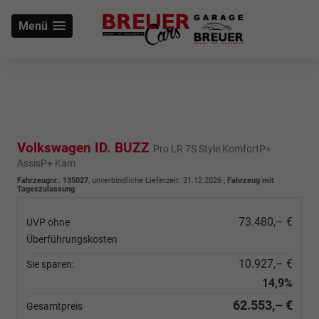
Menü
Volkswagen ID. BUZZ
Pro LR 7S Style KomfortP+
AssisP+ Kam
Fahrzeugnr.
:
135027
, unverbindliche Lieferzeit:
21.12.2026
,
Fahrzeug mit
Tageszulassung
73.480,– €
UVP ohne
Überführungskosten
10.927,– €
Sie sparen:
14,9%
62.553,– €
Gesamtpreis