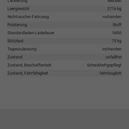
Lackierung
Metallic
Leergewicht
2716 kg
Nichtraucher-Fahrzeug
vorhanden
Polsterung
Stoff
Standardladen-Ladedauer
5400
Stützlast
75 kg
Tageszulassung
vorhanden
Zustand
unfallfrei
Zustand, Beschaffenheit
Scheckheftgepflegt
Zustand, Fahrfähigkeit
fahrtauglich