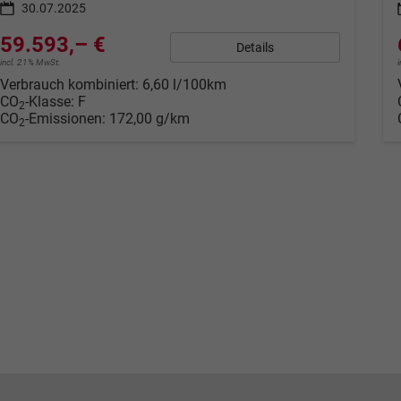
30.07.2025
59.593,– €
Details
incl. 21% MwSt.
Verbrauch kombiniert:
6,60 l/100km
CO
-Klasse:
F
2
CO
-Emissionen:
172,00 g/km
2