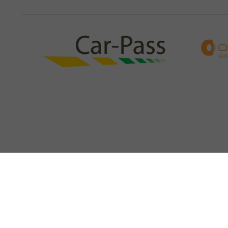
Impressum
AGB
Datenschutz
Widerrufsbelehrung
Übe
Weitere Informationen zum offiziellen Kraftstoffverbrauch und zu den offizi
spezifischen CO
-Emissionen und den offiziellen Stromverbrauch neuer PKW
2