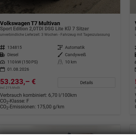
Volkswagen T7 Multivan
Sport Edition 2,0TDI DSG Lite KÜ 7 Sitzer
unverbindliche Lieferzeit:
3 Wochen
Fahrzeug mit Tageszulassung
Fahrzeugnr.
134815
Getriebe
Automatik
Kraftstoff
Diesel
Außenfarbe
Candyweiß
Leistung
110 kW (150 PS)
Kilometerstand
10 km
01.08.2026
53.233,– €
Details
incl. 21% MwSt.
Verbrauch kombiniert:
6,70 l/100km
CO
-Klasse:
F
2
CO
-Emissionen:
175,00 g/km
2