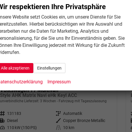
Wir respektieren Ihre Privatsphäre
nsere Website setzt Cookies ein, um unsere Dienste für Sie
ereitzustellen. Hierbei berücksichtigen wir Ihre Auswahl und
erarbeiten nur die Daten für Marketing, Analytics und
ersonalisierung, für die Sie uns Ihr Einverständnis geben. Sie
önnen Ihre Einwilligung jederzeit mit Wirkung für die Zukunft
iderrufen.
Alle akzeptieren
Einstellungen
atenschutzerklärung
Impressum
Volkswagen T7 Multivan
Style AHK Matrix Navi eHk Keyl ACC
unverbindliche Lieferzeit:
3 Wochen
Fahrzeug mit Tageszulassung
Fahrzeugnr.
131183
Getriebe
Automatik
Kraftstoff
Diesel
Außenfarbe
Copper Bronze Metallic
Leistung
110 kW (150 PS)
Kilometerstand
10 km