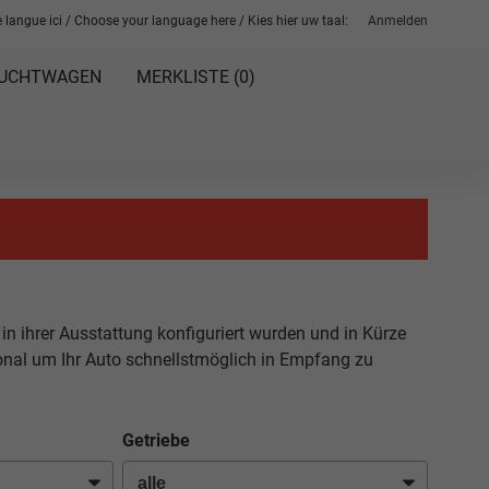
 langue ici / Choose your language here / Kies hier uw taal:
Anmelden
UCHTWAGEN
MERKLISTE (
0
)
 in ihrer Ausstattung konfiguriert wurden und in Kürze
sonal um Ihr Auto schnellstmöglich in Empfang zu
Getriebe