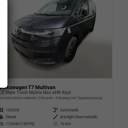
Volkswagen T7 Multivan
L2 Style Tisch Matrix Nav eHK Keyl
unverbindliche Lieferzeit:
3 Wochen
Fahrzeug mit Tageszulassung
Fahrzeugnr.
136526
Getriebe
Automatik
Kraftstoff
Diesel
Außenfarbe
starlight blue metallic
Leistung
110 kW (150 PS)
Kilometerstand
10 km