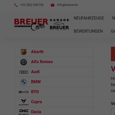
+32 (80) 540100
info@breuer.be
NEUFAHRZEUGE
N
BEWERTUNGEN
G
Abarth
Alfa Romeo
V
Audi
Hi
BMW
be
n
BYD
Cupra
Ve
Dacia