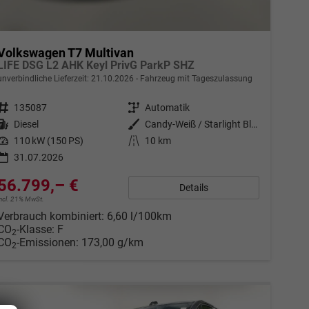
Volkswagen T7 Multivan
LIFE DSG L2 AHK Keyl PrivG ParkP SHZ
unverbindliche Lieferzeit:
21.10.2026
Fahrzeug mit Tageszulassung
Fahrzeugnr.
135087
Getriebe
Automatik
Kraftstoff
Diesel
Außenfarbe
Candy-Weiß / Starlight Blue Meta
Leistung
110 kW (150 PS)
Kilometerstand
10 km
31.07.2026
56.799,– €
Details
incl. 21% MwSt.
Verbrauch kombiniert:
6,60 l/100km
CO
-Klasse:
F
2
CO
-Emissionen:
173,00 g/km
2