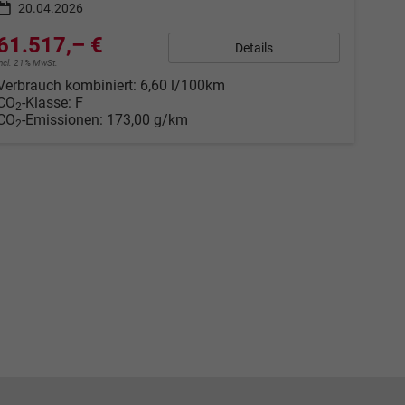
20.04.2026
61.517,– €
Details
incl. 21% MwSt.
Verbrauch kombiniert:
6,60 l/100km
CO
-Klasse:
F
2
CO
-Emissionen:
173,00 g/km
2