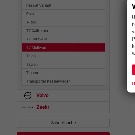
Passat Variant
Polo
U
T-Roc
b
T7 California
v
P
T7 Caravelle
k
T7 Multivan
w
Taigo
Tayron
Tiguan
Transporter Kastenwagen
D
Volvo
Zeekr
Schnellsuche