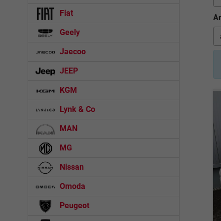
Fiat
An
Geely
Jaecoo
JEEP
KGM
Lynk & Co
MAN
MG
Nissan
Omoda
Peugeot