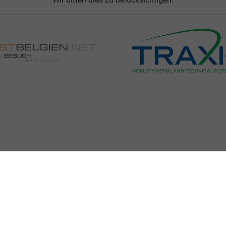
r uns
Team
Nützliche Links
Cookie-Einstellungen
Unternehmen, Ges
ellen spezifischen CO
-Emissionen und gegebenenfalls zum Stromverbrauch neuer PKW können 
2
' entnommen werden, der an allen Verkaufsstellen und bei der 'Deutschen Automobil Treuh