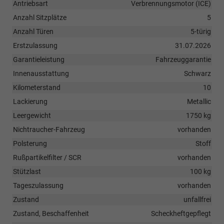
Antriebsart
Verbrennungsmotor (ICE)
Anzahl Sitzplätze
5
Anzahl Türen
5-türig
Erstzulassung
31.07.2026
Garantieleistung
Fahrzeuggarantie
Innenausstattung
Schwarz
Kilometerstand
10
Lackierung
Metallic
Leergewicht
1750 kg
Nichtraucher-Fahrzeug
vorhanden
Polsterung
Stoff
Rußpartikelfilter / SCR
vorhanden
Stützlast
100 kg
Tageszulassung
vorhanden
Zustand
unfallfrei
Zustand, Beschaffenheit
Scheckheftgepflegt