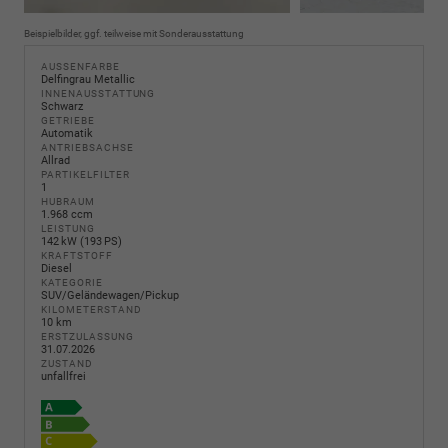
Beispielbilder, ggf. teilweise mit Sonderausstattung
AUSSENFARBE
Delfingrau Metallic
INNENAUSSTATTUNG
Schwarz
GETRIEBE
Automatik
ANTRIEBSACHSE
Allrad
PARTIKELFILTER
1
HUBRAUM
1.968 ccm
LEISTUNG
142 kW (193 PS)
KRAFTSTOFF
Diesel
KATEGORIE
SUV/Geländewagen/Pickup
KILOMETERSTAND
10 km
ERSTZULASSUNG
31.07.2026
ZUSTAND
unfallfrei