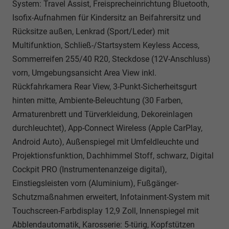
System: Travel Assist, Freisprecheinrichtung Bluetooth,
Isofix-Aufnahmen für Kindersitz an Beifahrersitz und
Rücksitze außen, Lenkrad (Sport/Leder) mit
Multifunktion, Schließ-/Startsystem Keyless Access,
Sommerreifen 255/40 R20, Steckdose (12V-Anschluss)
vorn, Umgebungsansicht Area View inkl.
Rückfahrkamera Rear View, 3-Punkt-Sicherheitsgurt
hinten mitte, Ambiente-Beleuchtung (30 Farben,
Armaturenbrett und Türverkleidung, Dekoreinlagen
durchleuchtet), App-Connect Wireless (Apple CarPlay,
Android Auto), Außenspiegel mit Umfeldleuchte und
Projektionsfunktion, Dachhimmel Stoff, schwarz, Digital
Cockpit PRO (Instrumentenanzeige digital),
Einstiegsleisten vorn (Aluminium), Fußgänger-
Schutzmaßnahmen erweitert, Infotainment-System mit
Touchscreen-Farbdisplay 12,9 Zoll, Innenspiegel mit
Abblendautomatik, Karosserie: 5-türig, Kopfstützen