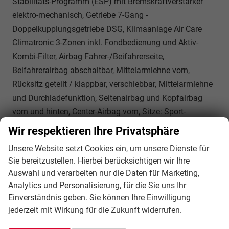
Stabilitäts-Programm (ESP) mit Bremskraftverstärker
elektro-mechanisch, Getriebe 7-Gang -
Doppelkupplungsgetriebe DSG, Klimaanlage Air Care
Climatronic 3-Zonen inkl. Fondbedienung und Aktiv-
Kombi-Filter, Airbag Fahrer-/Beifahrerseite,
Beifahrerairbag abschaltbar, Mittelarmlehne vorn,
Rücksitz geteilt / klappbar, verschiebbar, Mittelarmlehne
und Durchladefunktion, Seitenairbag und Kopfairbag
vorn und hinten, Center-Airbag vorn, Sitze: Sport-
Komfortsitze vorn, Zentralverriegelung, Frontscheibe
Wir respektieren Ihre Privatsphäre
Verbundglas, wärmedämmend, Kofferraumdeckel /
Unsere Website setzt Cookies ein, um unsere Dienste für
Heckklappe elektr. betätigt (Schließen, sensorgesteuert
Sie bereitzustellen. Hierbei berücksichtigen wir Ihre
öffnend, Fernentriegelung), Fahrassistenz-System:
Auswahl und verarbeiten nur die Daten für Marketing,
Autom. Distanzregelung (ACC inkl. Stop&Go-Funktion),
Analytics und Personalisierung, für die Sie uns Ihr
Fahrassistenz-System: Berganfahr-/Abfahr-Assistent,
Einverständnis geben. Sie können Ihre Einwilligung
Fahrassistenz-System: Verkehrszeichenerkennung,
jederzeit mit Wirkung für die Zukunft widerrufen.
Notrufsystem, Abbiege- und Allwetterlicht /