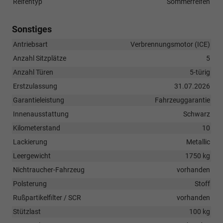
Reifentyp
Sommerreifen
Sonstiges
Antriebsart
Verbrennungsmotor (ICE)
Anzahl Sitzplätze
5
Anzahl Türen
5-türig
Erstzulassung
31.07.2026
Garantieleistung
Fahrzeuggarantie
Innenausstattung
Schwarz
Kilometerstand
10
Lackierung
Metallic
Leergewicht
1750 kg
Nichtraucher-Fahrzeug
vorhanden
Polsterung
Stoff
Rußpartikelfilter / SCR
vorhanden
Stützlast
100 kg