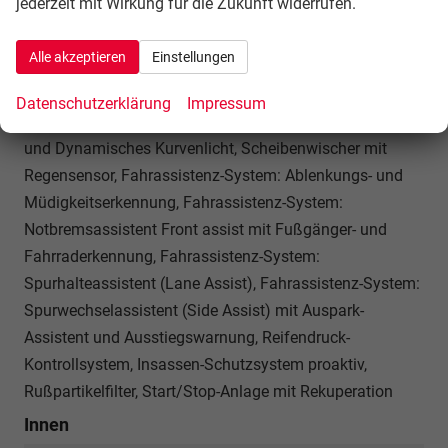
jederzeit mit Wirkung für die Zukunft widerrufen.
Fahrassistenz-System: Verkehrszeichenerkennung,
Notrufsystem, Abbiege- und Allwetterlicht /
Alle akzeptieren
Einstellungen
Schlechtwetter-Licht, Automatische Fahrlichtschaltung
mit Leaving Home / Coming-Home-Lichtfunktion,
Datenschutzerklärung
Impressum
Tagfahrlicht LED, Leuchtweitenregelung automatisch
und Dynamisches Kurvenlicht, Scheibenwischer mit
Regensensor, Fahrassistenz-System: Ablenkungs- und
Müdigkeitserkennung, Fahrassistenz-System:
Notbremsassistent Front assist mit Fußgänger- und
Fahrraderkennung, Fahrassistenz-System:
Spurhalteassistent (Lane Assist), Fahrassistenz-System:
Spurwechselassistent (Side Assist) mit Auspark-
Assistent und Ausstiegswarnung, Reifendruck-
Kontrollsystem, Insassen-Schutzsystem proaktiv,
Rußpartikelfilter, Start/Stop-Anlage mit Rekuperation
Innen