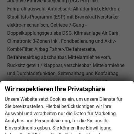
Adaptive Fahrwerksregelung (DCC Pro) inkl.
Fahrprofilauswahl, Antriebsart: Allradantrieb, Elektron.
Stabilitäts-Programm (ESP) mit Bremskraftverstärker
elektro-mechanisch, Getriebe 7-Gang -
Doppelkupplungsgetriebe DSG, Klimaanlage Air Care
Climatronic 3-Zonen inkl. Fondbedienung und Aktiv-
Kombi-Filter, Airbag Fahrer-/Beifahrerseite,
Beifahrerairbag abschaltbar, Mittelarmlehne vorn,
Rücksitz geteilt / klappbar, verschiebbar, Mittelarmlehne
und Durchladefunktion, Seitenairbag und Kopfairbag
vorn und hinten, Center-Airbag vorn, Sitze: Sport-
Wir respektieren Ihre Privatsphäre
Komfortsitze vorn, Zentralverriegelung, Frontscheibe
Verbundglas, wärmedämmend, Kofferraumdeckel /
Unsere Website setzt Cookies ein, um unsere Dienste für
Heckklappe elektr. betätigt (Schließen, sensorgesteuert
Sie bereitzustellen. Hierbei berücksichtigen wir Ihre
Auswahl und verarbeiten nur die Daten für Marketing,
öffnend, Fernentriegelung), Fahrassistenz-System:
Analytics und Personalisierung, für die Sie uns Ihr
Autom. Distanzregelung (ACC inkl. Stop&Go-Funktion),
Einverständnis geben. Sie können Ihre Einwilligung
Fahrassistenz-System: Berganfahr-/Abfahr-Assistent,