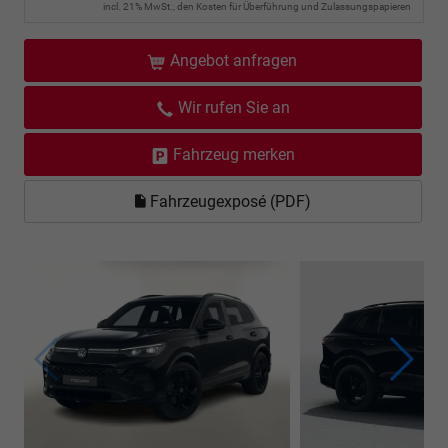
incl. 21% MwSt., den Kosten für Überführung und Zulassungspapieren
Angebot anfragen
Wir rufen Sie an
Fahrzeug merken
Fahrzeugexposé (PDF)