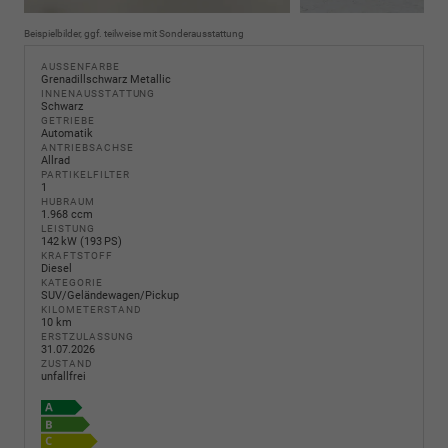
Beispielbilder, ggf. teilweise mit Sonderausstattung
AUSSENFARBE
Grenadillschwarz Metallic
INNENAUSSTATTUNG
Schwarz
GETRIEBE
Automatik
ANTRIEBSACHSE
Allrad
PARTIKELFILTER
1
HUBRAUM
1.968 ccm
LEISTUNG
142 kW (193 PS)
KRAFTSTOFF
Diesel
KATEGORIE
SUV/Geländewagen/Pickup
KILOMETERSTAND
10 km
ERSTZULASSUNG
31.07.2026
ZUSTAND
unfallfrei