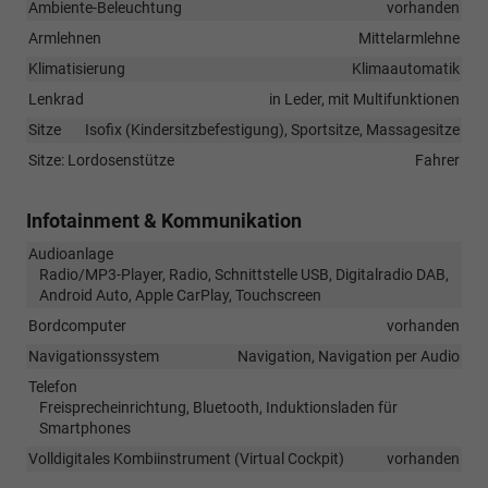
Ambiente-Beleuchtung
vorhanden
Armlehnen
Mittelarmlehne
Klimatisierung
Klimaautomatik
Lenkrad
in Leder, mit Multifunktionen
Sitze
Isofix (Kindersitzbefestigung), Sportsitze, Massagesitze
Sitze: Lordosenstütze
Fahrer
Infotainment & Kommunikation
Audioanlage
Radio/MP3-Player, Radio, Schnittstelle USB, Digitalradio DAB,
Android Auto, Apple CarPlay, Touchscreen
Bordcomputer
vorhanden
Navigationssystem
Navigation, Navigation per Audio
Telefon
Freisprecheinrichtung, Bluetooth, Induktionsladen für
Smartphones
Volldigitales Kombiinstrument (Virtual Cockpit)
vorhanden